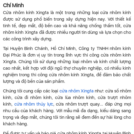
Chí Minh
Cửa nhôm kính Xingfa là một trong những loại cửa nhôm kính
được sử dụng phổ biến trong xây dựng hiện nay. Với thiết kế
tinh tế, đẹp mắt, độ bền cao và khả năng chống thấm tốt, cửa
nhôm kính Xingfa đã được nhiều người tin dùng và lựa chọn cho
các công trình xây dựng.
Tại Huyện Bình Chánh, Hồ Chí Minh, Công ty TNHH nhôm kính
Đại Phúc là đơn vị uy tín trong lĩnh vực thi công cửa nhôm kính
Xingfa. Chúng tôi sử dụng những loại nhôm và kính chất lượng
cao nhất, kết hợp với đội ngũ thợ chuyên nghiệp, có nhiều kinh
nghiệm trong thi công cửa nhôm kính Xingfa, để đảm bảo chất
lượng và độ bền của sản phẩm.
Chúng tôi cung cấp các loại
cửa nhôm Xingfa
như: cửa sổ nhôm
kính, cửa đi nhôm kính, cửa lùa nhôm kính, cửa trượt nhôm
kính,
cửa nhôm thủy lực
, cửa nhôm trượt quay... đáp ứng mọi
nhu cầu của khách hàng. Với mẫu mã đa dạng, kiểu dáng sang
trọng và đẹp mắt, chúng tôi tin rằng sẽ đem đến sự hài lòng cho
khách hàng.
Để được tư vấn và báo giá cửa nhôm kính Xingfa tại Huyện Bình