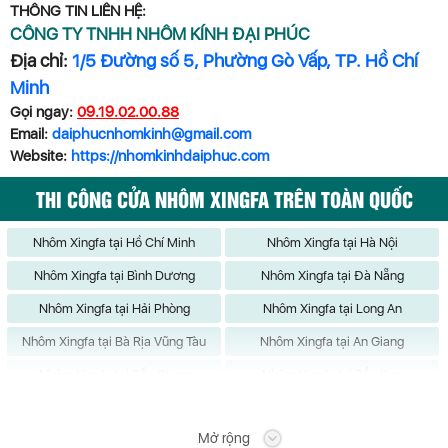
THÔNG TIN LIÊN HỆ:
CÔNG TY TNHH NHÔM KÍNH ĐẠI PHÚC
Địa chỉ:
1/5 Đường số 5, Phường Gò Vấp, TP. Hồ Chí
Minh
Gọi ngay:
09.19.02.00.88
Email:
daiphucnhomkinh@gmail.com
Website:
https://nhomkinhdaiphuc.com
THI CÔNG CỬA NHÔM XINGFA TRÊN TOÀN QUỐC
Nhôm Xingfa tại Hồ Chí Minh
Nhôm Xingfa tại Hà Nội
Nhôm Xingfa tại Bình Dương
Nhôm Xingfa tại Đà Nẵng
Nhôm Xingfa tại Hải Phòng
Nhôm Xingfa tại Long An
Nhôm Xingfa tại Bà Rịa Vũng Tàu
Nhôm Xingfa tại An Giang
Nhôm Xingfa tại Bắc Giang
Nhôm Xingfa tại Bắc Kạn
Nhôm Xingfa tại Bạc Liêu
Nhôm Xingfa tại Bắc Ninh
Mở rộng
Nhôm Xingfa tại Bến Tre
Nhôm Xingfa tại Bình Định