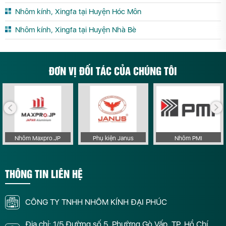
Nhôm kính, Xingfa tại Huyện Hóc Môn
Nhôm kính, Xingfa tại Huyện Nhà Bè
ĐƠN VỊ ĐỐI TÁC CỦA CHÚNG TÔI
Nhôm Maxpro.JP
Phụ kiện Janus
Nhôm PMI
THÔNG TIN LIÊN HỆ
CÔNG TY TNHH NHÔM KÍNH ĐẠI PHÚC
Địa chỉ: 1/5 Đường số 5, Phường Gò Vấp, TP. Hồ Chí