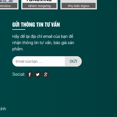
aWindow
Nhôm Yongxing
Phụ kiện Sigico
GỬI THÔNG TIN TƯ VẤN
Hãy để lại địa chỉ email của bạn để
nhận thông tin tư vấn, báo giá sản
phẩm.
GỬI
Social:
Kính