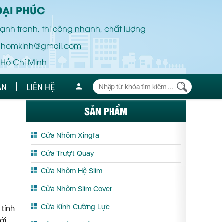
ĐẠI PHÚC
ạnh tranh, thi công nhanh, chất lượng
nhomkinh@gmail.com
 Hồ Chí Minh
ÁN
LIÊN HỆ
SẢN PHẨM
Cửa Nhôm Xingfa
Cửa Trượt Quay
Cửa Nhôm Hệ Slim
Cửa Nhôm Slim Cover
Cửa Kính Cường Lực
tính
ới.