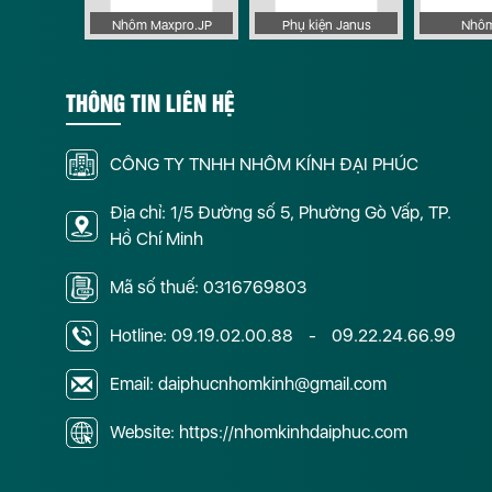
 Apollo
Nhôm Maxpro.JP
Phụ kiện Janus
Nhôm
THÔNG TIN LIÊN HỆ
CÔNG TY TNHH NHÔM KÍNH ĐẠI PHÚC
Địa chỉ: 1/5 Đường số 5, Phường Gò Vấp, TP.
Hồ Chí Minh
Mã số thuế: 0316769803
Hotline:
09.19.02.00.88
-
09.22.24.66.99
Email: daiphucnhomkinh@gmail.com
Website: https://nhomkinhdaiphuc.com