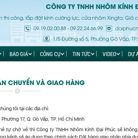
CÔNG TY TNHH NHÔM KÍNH 
 thi công, lắp đặt kính cường lực, cửa nhôm Xingfa. Giá c
09.19.02.00.88
-
09.22.24.66.99
daiphuc
1/5 Đường số 5, Phường Gò Vấp, TP.
BÁO GIÁ
CÔNG CỤ
TIN TỨC
VIDEO
DỰ 
ẬN CHUYỂN VÀ GIAO HÀNG
úng tôi tại các địa chỉ:
Phường 17, Q. Gò Vấp, TP. Hồ Chí Minh
hể tự chở về thì Công ty TNHH Nhôm Kính Đại Phúc sẽ không 
ng kềnh sẽ áp dụng theo chính sách Đặt hàng giao nhận phía dư