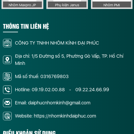
Nhôm Maxpro.JP
Phụ kiện Janus
Nhôm PMI
THÔNG TIN LIÊN HỆ
CÔNG TY TNHH NHÔM KÍNH ĐẠI PHÚC
Địa chỉ: 1/5 Đường số 5, Phường Gò Vấp, TP. Hồ Chí
Minh
Mã số thuế: 0316769803
Hotline:
09.19.02.00.88
-
09.22.24.66.99
Email: daiphucnhomkinh@gmail.com
Website: https://nhomkinhdaiphuc.com
ĐIỀU KHOẢN SỬ DỤNG