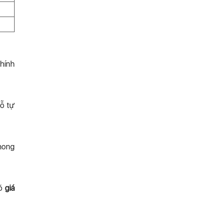
chính
ỗ tự
phong
có
giá