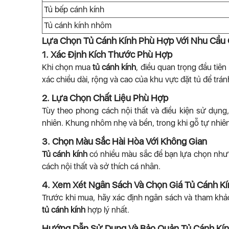
Tủ bếp cánh kính
Tủ cánh kính nhôm
Lựa Chọn Tủ Cánh Kính Phù Hợp Với Nhu Cầu
1. Xác Định Kích Thước Phù Hợp
Khi chọn mua
tủ cánh kính
, điều quan trọng đầu tiê
xác chiều dài, rộng và cao của khu vực đặt tủ để tr
2. Lựa Chọn Chất Liệu Phù Hợp
Tùy theo phong cách nội thất và điều kiện sử dụn
nhiên. Khung nhôm nhẹ và bền, trong khi gỗ tự nhiên
3. Chọn Màu Sắc Hài Hòa Với Không Gian
Tủ cánh kính
có nhiều màu sắc để bạn lựa chọn như 
cách nội thất và sở thích cá nhân.
4. Xem Xét Ngân Sách Và Chọn Giá Tủ Cánh Kí
Trước khi mua, hãy xác định ngân sách và tham kh
tủ cánh kính
hợp lý nhất.
Hướng Dẫn Sử Dụng Và Bảo Quản Tủ Cánh Kí