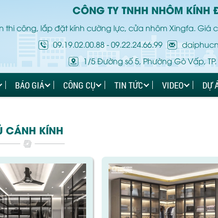
CÔNG TY TNHH NHÔM KÍNH 
 thi công, lắp đặt kính cường lực, cửa nhôm Xingfa. Giá c
09.19.02.00.88
-
09.22.24.66.99
daiphuc
1/5 Đường số 5, Phường Gò Vấp, TP.
BÁO GIÁ
CÔNG CỤ
TIN TỨC
VIDEO
DỰ 
Ủ CÁNH KÍNH