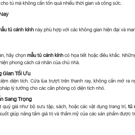
ẽ cho tủ mà không cần tốn quá nhiều thời gian và công sức.
 Nay
ẫu tủ cánh kính
này phù hợp với các không gian hiện đại và man
an, hãy chọn
mẫu tủ cánh kính
có họa tiết hoặc điêu khắc. Nhữn
 hiện phong cách cá nhân của chủ nhà.
g Gian Tối Ưu
 kiệm diện tích. Cửa lùa trượt trên thanh ray, không cần mở ra n
 pháp lý tưởng cho các căn phòng có diện tích nhỏ.
ấn Sang Trọng
t quý giá như bộ sưu tập, sách, hoặc các vật dụng trang trí,
tủ 
 suốt giúp nâng tầm giá trị và thẩm mỹ của các sản phẩm được 