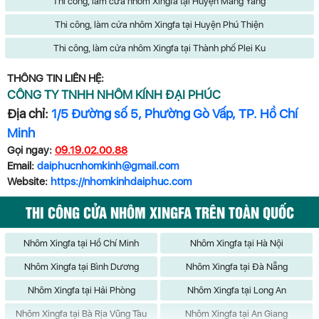
Thi công, làm cửa nhôm Xingfa tại Huyện Mang Yang
Thi công, làm cửa nhôm Xingfa tại Huyện Phú Thiện
Thi công, làm cửa nhôm Xingfa tại Thành phố Plei Ku
THÔNG TIN LIÊN HỆ:
CÔNG TY TNHH NHÔM KÍNH ĐẠI PHÚC
Địa chỉ:
1/5 Đường số 5, Phường Gò Vấp, TP. Hồ Chí
Minh
Gọi ngay:
09.19.02.00.88
Email:
daiphucnhomkinh@gmail.com
Website:
https://nhomkinhdaiphuc.com
THI CÔNG CỬA NHÔM XINGFA TRÊN TOÀN QUỐC
Nhôm Xingfa tại Hồ Chí Minh
Nhôm Xingfa tại Hà Nội
Nhôm Xingfa tại Bình Dương
Nhôm Xingfa tại Đà Nẵng
Nhôm Xingfa tại Hải Phòng
Nhôm Xingfa tại Long An
Nhôm Xingfa tại Bà Rịa Vũng Tàu
Nhôm Xingfa tại An Giang