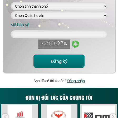
Mã bảo vệ
Đăng ký
Bạn đã có tài khoản?
Đăng nhập
ĐƠN VỊ ĐỐI TÁC CỦA CHÚNG TÔI