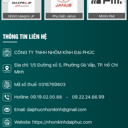
Nhôm Maxpro.JP
Phụ kiện Janus
Nhôm PMI
THÔNG TIN LIÊN HỆ
CÔNG TY TNHH NHÔM KÍNH ĐẠI PHÚC
Địa chỉ: 1/5 Đường số 5, Phường Gò Vấp, TP. Hồ Chí
Minh
Mã số thuế: 0316769803
Hotline:
09.19.02.00.88
-
09.22.24.66.99
Email: daiphucnhomkinh@gmail.com
Website: https://nhomkinhdaiphuc.com