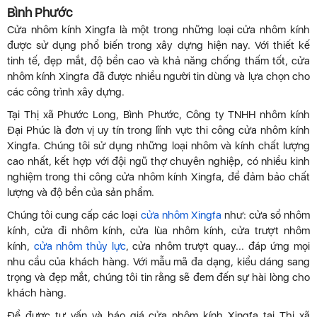
Bình Phước
Cửa nhôm kính Xingfa là một trong những loại cửa nhôm kính
được sử dụng phổ biến trong xây dựng hiện nay. Với thiết kế
tinh tế, đẹp mắt, độ bền cao và khả năng chống thấm tốt, cửa
nhôm kính Xingfa đã được nhiều người tin dùng và lựa chọn cho
các công trình xây dựng.
Tại Thị xã Phước Long, Bình Phước, Công ty TNHH nhôm kính
Đại Phúc là đơn vị uy tín trong lĩnh vực thi công cửa nhôm kính
Xingfa. Chúng tôi sử dụng những loại nhôm và kính chất lượng
cao nhất, kết hợp với đội ngũ thợ chuyên nghiệp, có nhiều kinh
nghiệm trong thi công cửa nhôm kính Xingfa, để đảm bảo chất
lượng và độ bền của sản phẩm.
Chúng tôi cung cấp các loại
cửa nhôm Xingfa
như: cửa sổ nhôm
kính, cửa đi nhôm kính, cửa lùa nhôm kính, cửa trượt nhôm
kính,
cửa nhôm thủy lực
, cửa nhôm trượt quay... đáp ứng mọi
nhu cầu của khách hàng. Với mẫu mã đa dạng, kiểu dáng sang
trọng và đẹp mắt, chúng tôi tin rằng sẽ đem đến sự hài lòng cho
khách hàng.
Để được tư vấn và báo giá cửa nhôm kính Xingfa tại Thị xã