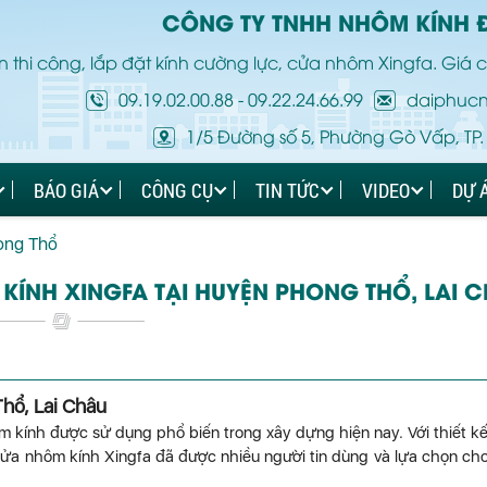
CÔNG TY TNHH NHÔM KÍNH 
 thi công, lắp đặt kính cường lực, cửa nhôm Xingfa. Giá c
09.19.02.00.88
-
09.22.24.66.99
daiphuc
1/5 Đường số 5, Phường Gò Vấp, TP.
BÁO GIÁ
CÔNG CỤ
TIN TỨC
VIDEO
DỰ 
hong Thổ
KÍNH XINGFA TẠI HUYỆN PHONG THỔ, LAI 
hổ, Lai Châu
 kính được sử dụng phổ biến trong xây dựng hiện nay. Với thiết kế
cửa nhôm kính Xingfa đã được nhiều người tin dùng và lựa chọn ch