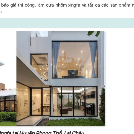
, báo giá thi công, làm cửa nhôm xingfa và tất cả các sản phẩm
u.
ngfa tại Huyện Phong Thổ, Lai Châu