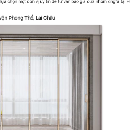
ựa chọn một đơn vị uy tín để tư vấn báo giá cửa nhôm xingfa tại 
uyện Phong Thổ, Lai Châu