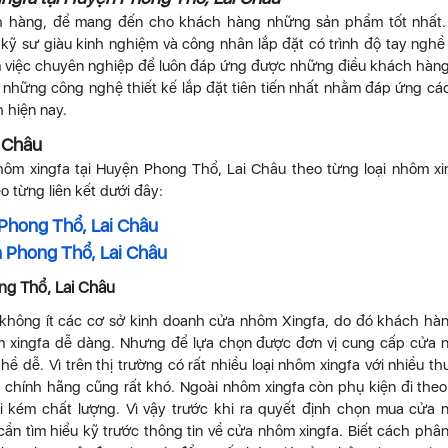
ách hàng, để mang đến cho khách hàng những sản phẩm tốt nhất
 kỹ sư giàu kinh nghiệm và công nhân lắp đặt có trình độ tay nghề
m việc chuyên nghiệp để luôn đáp ứng được những điều khách hàn
 những công nghệ thiết kế lắp đặt tiên tiến nhất nhằm đáp ứng các
 hiện nay.
i Châu
ôm xingfa tại Huyện Phong Thổ, Lai Châu theo từng loại nhôm xi
o từng liên kết dưới đây:
Phong Thổ, Lai Châu
 Phong Thổ, Lai Châu
ng Thổ, Lai Châu
 không ít các cơ sở kinh doanh cửa nhôm Xingfa, do đó khách hà
ôm xingfa dễ dàng. Nhưng để lựa chọn được đơn vị cung cấp cửa
hề dễ. Vì trên thị trường có rất nhiều loại nhôm xingfa với nhiều t
 chính hãng cũng rất khó. Ngoài nhôm xingfa còn phụ kiện đi the
ái kém chất lượng. Vì vậy trước khi ra quyết định chọn mua cửa
ần tìm hiểu kỹ trước thông tin về cửa nhôm xingfa. Biết cách phân