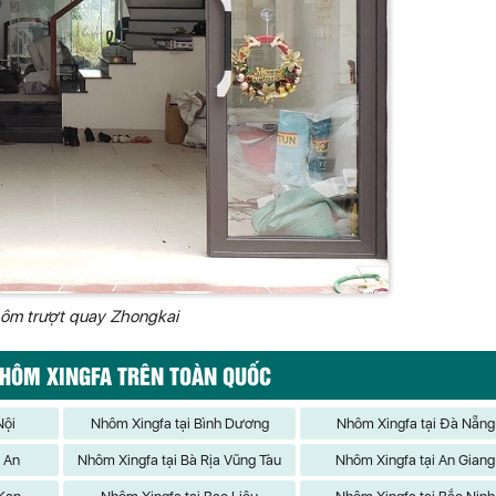
ôm trượt quay Zhongkai
NHÔM XINGFA TRÊN TOÀN QUỐC
Nội
Nhôm Xingfa tại Bình Dương
Nhôm Xingfa tại Đà Nẵng
g An
Nhôm Xingfa tại Bà Rịa Vũng Tàu
Nhôm Xingfa tại An Giang