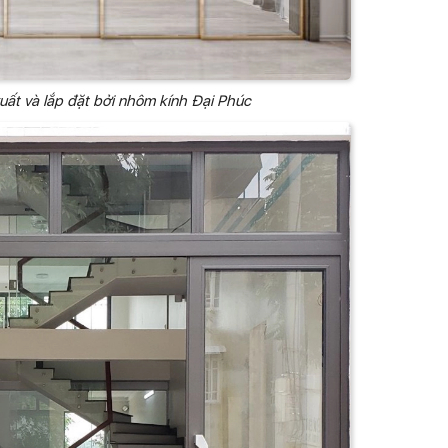
uất và lắp đặt bởi nhôm kính Đại Phúc