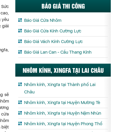
BÁO GIÁ THI CÔNG
. Sức
 cao,
g yêu
Báo Giá Cửa Nhôm
 giải
Báo Giá Cửa Kính Cường Lực
Báo Giá Vách Kính Cường Lực
ngfa,
Báo Giá Lan Can - Cầu Thang Kính
NHÔM KÍNH, XINGFA TẠI LAI CHÂU
Nhôm kính, Xingfa tại Thành phố Lai
Châu
ng sẽ
 nhôm
Nhôm kính, Xingfa tại Huyện Mường Tè
hương
Nhôm kính, Xingfa tại Huyện Nậm Nhùn
o cửa
 nhôm
Nhôm kính, Xingfa tại Huyện Phong Thổ
 biệt