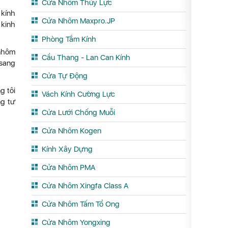
Cửa Nhôm Thủy Lực
 kính
Cửa Nhôm Maxpro.JP
 kinh
Phòng Tắm Kính
 nhôm
Cầu Thang - Lan Can Kính
 sang
Cửa Tự Động
g tôi
Vách Kính Cường Lực
ng tư
Cửa Lưới Chống Muỗi
Cửa Nhôm Kogen
Kính Xây Dựng
Cửa Nhôm PMA
Cửa Nhôm Xingfa Class A
Cửa Nhôm Tấm Tổ Ong
Cửa Nhôm Yongxing