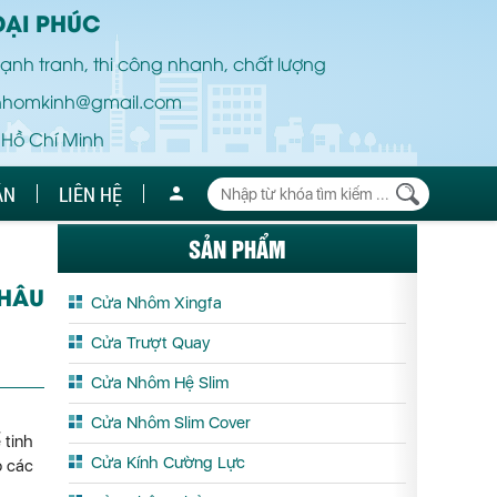
ĐẠI PHÚC
ạnh tranh, thi công nhanh, chất lượng
nhomkinh@gmail.com
 Hồ Chí Minh
ÁN
LIÊN HỆ
SẢN PHẨM
CHÂU
Cửa Nhôm Xingfa
Cửa Trượt Quay
Cửa Nhôm Hệ Slim
Cửa Nhôm Slim Cover
 tinh
Cửa Kính Cường Lực
o các