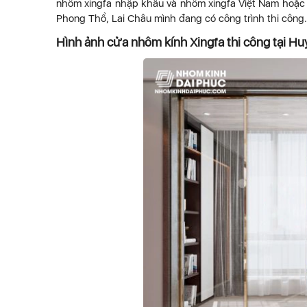
nhôm xingfa nhập khẩu và nhôm xingfa Việt Nam hoặc l
Phong Thổ, Lai Châu mình đang có công trình thi công.
Hình ảnh cửa nhôm kính Xingfa thi công tại H