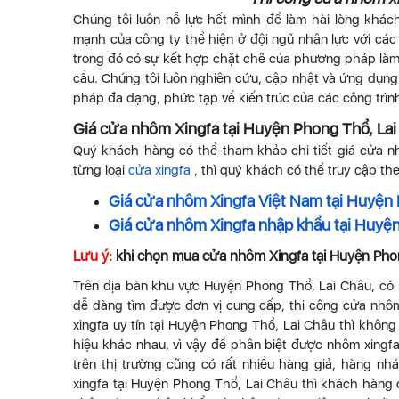
Chúng tôi luôn nỗ lực hết mình để làm hài lòng kh
mạnh của công ty thể hiện ở đội ngũ nhân lực với các
trong đó có sự kết hợp chặt chẽ của phương pháp là
cầu. Chúng tôi luôn nghiên cứu, cập nhật và ứng dụng
pháp đa dạng, phức tạp về kiến trúc của các công trình
Giá cửa nhôm Xingfa tại Huyện Phong Thổ, La
Quý khách hàng có thể tham khảo chi tiết giá cửa nh
từng loại
cửa xingfa
, thì quý khách có thể truy cập the
Giá cửa nhôm Xingfa Việt Nam tại Huyện 
Giá cửa nhôm Xingfa nhập khẩu tại Huyện
Lưu ý:
khi chọn mua cửa nhôm Xingfa tại Huyện Pho
Trên địa bàn khu vực Huyện Phong Thổ, Lai Châu, có
dễ dàng tìm được đơn vị cung cấp, thi công cửa nh
xingfa uy tín tại Huyện Phong Thổ, Lai Châu thì không 
hiệu khác nhau, vì vậy để phân biệt được nhôm xingfa
trên thị trường cũng có rất nhiều hàng giả, hàng nh
xingfa tại Huyện Phong Thổ, Lai Châu thì khách hàng c