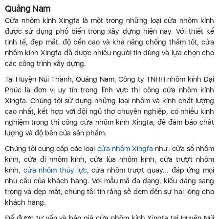
Quảng Nam
Cửa nhôm kính Xingfa là một trong những loại cửa nhôm kính
được sử dụng phổ biến trong xây dựng hiện nay. Với thiết kế
tinh tế, đẹp mắt, độ bền cao và khả năng chống thấm tốt, cửa
nhôm kính Xingfa đã được nhiều người tin dùng và lựa chọn cho
các công trình xây dựng.
Tại Huyện Núi Thành, Quảng Nam, Công ty TNHH nhôm kính Đại
Phúc là đơn vị uy tín trong lĩnh vực thi công cửa nhôm kính
Xingfa. Chúng tôi sử dụng những loại nhôm và kính chất lượng
cao nhất, kết hợp với đội ngũ thợ chuyên nghiệp, có nhiều kinh
nghiệm trong thi công cửa nhôm kính Xingfa, để đảm bảo chất
lượng và độ bền của sản phẩm.
Chúng tôi cung cấp các loại
cửa nhôm Xingfa
như: cửa sổ nhôm
kính, cửa đi nhôm kính, cửa lùa nhôm kính, cửa trượt nhôm
kính,
cửa nhôm thủy lực
, cửa nhôm trượt quay... đáp ứng mọi
nhu cầu của khách hàng. Với mẫu mã đa dạng, kiểu dáng sang
trọng và đẹp mắt, chúng tôi tin rằng sẽ đem đến sự hài lòng cho
khách hàng.
Để được tư vấn và báo giá cửa nhôm kính Xingfa tại Huyện Núi