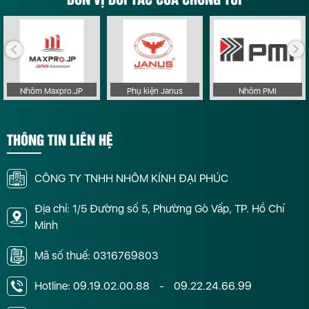
Nhôm Maxpro.JP
Phụ kiện Janus
Nhôm PMI
THÔNG TIN LIÊN HỆ
CÔNG TY TNHH NHÔM KÍNH ĐẠI PHÚC
Địa chỉ: 1/5 Đường số 5, Phường Gò Vấp, TP. Hồ Chí
Minh
Mã số thuế: 0316769803
Hotline:
09.19.02.00.88
-
09.22.24.66.99