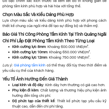
Đo đạc chính xác kích thước và xem xét bố trí không gian để
phòng tắm kính phù hợp và hài hòa với tổng thể.
Chọn Màu Sắc Và Kiểu Dáng Phù Hợp
Lựa chọn màu sắc và kiểu dáng kính phù hợp với phong cách
thiết kế chung của ngôi nhà để tạo sự đồng bộ và thẩm mỹ.
Báo Giá Thi Công Phòng Tắm Kính Tại Tỉnh Quảng Ngãi
Chi Phí Lắp Đặt Phòng Tắm Kính Theo Từng Loại
Kính cường lực 8mm
: Khoảng 600.000 VNĐ/m².
Kính cường lực 10mm
: Khoảng 650.000 VNĐ/m².
Kính cường lực 12mm
: Khoảng 750.000 VNĐ/m².
Lưu ý
:
Giá phòng tắm kính
có thể thay đổi tùy theo thời điểm và
yêu cầu cụ thể của khách hàng.
Yếu Tố Ảnh Hưởng Đến Giá Thành
Loại kính và độ dày
: Kính dày hơn thường có giá cao hơn.
Phụ kiện đi kèm
: Chất lượng và thương hiệu phụ kiện ảnh
hưởng đến tổng chi phí.
Độ phức tạp của thiết kế
: Thiết kế phức tạp yêu cầu kỹ
thuật cao, dẫn đến chi phí tăng.