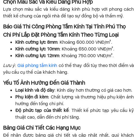
Chọn Màu Sắc Và Kiểu Dáng Phù Hợp
Lựa chọn màu sắc và kiểu dáng kính phù hợp với phong cách
thiết kế chung của ngôi nhà để tạo sự đồng bộ và thẩm mỹ.
Báo Giá Thi Công Phòng Tắm Kính Tại Tỉnh Phú Thọ
Chi Phí Lắp Đặt Phòng Tắm Kính Theo Từng Loại
Kính cường lực 8mm
: Khoảng 600.000 VNĐ/m².
Kính cường lực 10mm
: Khoảng 650.000 VNĐ/m².
Kính cường lực 12mm
: Khoảng 750.000 VNĐ/m².
Lưu ý
:
Giá phòng tắm kính
có thể thay đổi tùy theo thời điểm và
yêu cầu cụ thể của khách hàng.
Yếu Tố Ảnh Hưởng Đến Giá Thành
Loại kính và độ dày
: Kính dày hơn thường có giá cao hơn.
Phụ kiện đi kèm
: Chất lượng và thương hiệu phụ kiện ảnh
hưởng đến tổng chi phí.
Độ phức tạp của thiết kế
: Thiết kế phức tạp yêu cầu kỹ
thuật cao, dẫn đến chi phí tăng.
Bảng Giá Chi Tiết Các Hạng Mục
Để nhận được bảng giá chi tiết và cập nhật nhất, quý khách