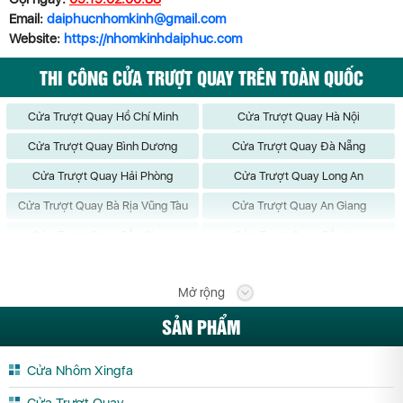
Email:
daiphucnhomkinh@gmail.com
Website:
https://nhomkinhdaiphuc.com
THI CÔNG CỬA TRƯỢT QUAY TRÊN TOÀN QUỐC
Cửa Trượt Quay Hồ Chí Minh
Cửa Trượt Quay Hà Nội
Cửa Trượt Quay Bình Dương
Cửa Trượt Quay Đà Nẵng
Cửa Trượt Quay Hải Phòng
Cửa Trượt Quay Long An
Cửa Trượt Quay Bà Rịa Vũng Tàu
Cửa Trượt Quay An Giang
Cửa Trượt Quay Bắc Giang
Cửa Trượt Quay Bắc Kạn
Cửa Trượt Quay Bạc Liêu
Cửa Trượt Quay Bắc Ninh
Mở rộng
Cửa Trượt Quay Bến Tre
Cửa Trượt Quay Bình Định
SẢN PHẨM
Cửa Trượt Quay Bình Phước
Cửa Trượt Quay Bình Thuận
Cửa Trượt Quay Cà Mau
Cửa Trượt Quay Cần Thơ
Cửa Nhôm Xingfa
Cửa Trượt Quay Cao Bằng
Cửa Trượt Quay Đắk Lắk