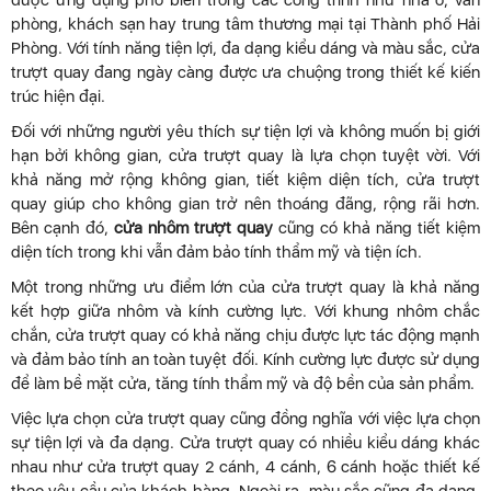
được ứng dụng phổ biến trong các công trình như nhà ở, văn
phòng, khách sạn hay trung tâm thương mại tại Thành phố Hải
Phòng. Với tính năng tiện lợi, đa dạng kiểu dáng và màu sắc, cửa
trượt quay đang ngày càng được ưa chuộng trong thiết kế kiến
trúc hiện đại.
Đối với những người yêu thích sự tiện lợi và không muốn bị giới
hạn bởi không gian, cửa trượt quay là lựa chọn tuyệt vời. Với
khả năng mở rộng không gian, tiết kiệm diện tích, cửa trượt
quay giúp cho không gian trở nên thoáng đãng, rộng rãi hơn.
Bên cạnh đó,
cửa nhôm trượt quay
cũng có khả năng tiết kiệm
diện tích trong khi vẫn đảm bảo tính thẩm mỹ và tiện ích.
Một trong những ưu điểm lớn của cửa trượt quay là khả năng
kết hợp giữa nhôm và kính cường lực. Với khung nhôm chắc
chắn, cửa trượt quay có khả năng chịu được lực tác động mạnh
và đảm bảo tính an toàn tuyệt đối. Kính cường lực được sử dụng
để làm bề mặt cửa, tăng tính thẩm mỹ và độ bền của sản phẩm.
Việc lựa chọn cửa trượt quay cũng đồng nghĩa với việc lựa chọn
sự tiện lợi và đa dạng. Cửa trượt quay có nhiều kiểu dáng khác
nhau như cửa trượt quay 2 cánh, 4 cánh, 6 cánh hoặc thiết kế