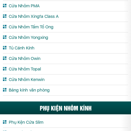
Cửa Nhôm PMA
Cửa Trượt Quay Quảng Ninh
Cửa Trượt Quay Quảng Trị
Cửa Nhôm Xingfa Class A
Cửa Trượt Quay Sóc Trăng
Cửa Trượt Quay Sơn La
Cửa Nhôm Tấm Tổ Ong
Cửa Trượt Quay Tây Ninh
Cửa Trượt Quay Thái Bình
Cửa Trượt Quay Thái Nguyên
Cửa Trượt Quay Thanh Hóa
Cửa Nhôm Yongxing
Cửa Trượt Quay Thừa Thiên Huế
Cửa Trượt Quay Tiền Giang
Tủ Cánh Kính
Cửa Trượt Quay Trà Vinh
Cửa Trượt Quay Tuyên Quang
Cửa Nhôm Owin
Cửa Trượt Quay Vĩnh Long
Cửa Trượt Quay Vĩnh Phúc
Cửa Nhôm Topal
Cửa Trượt Quay Yên Bái
Cửa Nhôm Kenwin
Bảng kính văn phòng
PHỤ KIỆN NHÔM KÍNH
Phụ Kện Cửa Slim