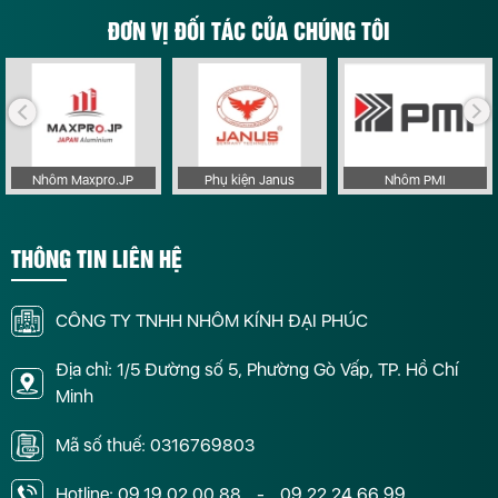
ĐƠN VỊ ĐỐI TÁC CỦA CHÚNG TÔI
Nhôm Maxpro.JP
Phụ kiện Janus
Nhôm PMI
THÔNG TIN LIÊN HỆ
CÔNG TY TNHH NHÔM KÍNH ĐẠI PHÚC
Địa chỉ: 1/5 Đường số 5, Phường Gò Vấp, TP. Hồ Chí
Minh
Mã số thuế: 0316769803
Hotline:
09.19.02.00.88
-
09.22.24.66.99