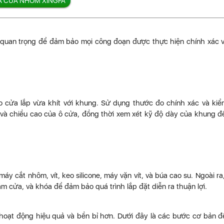
Á CỬA NHÔM XINGFA
g quan trọng để đảm bảo mọi công đoạn được thực hiện chính xác 
 cửa lắp vừa khít với khung. Sử dụng thước đo chính xác và kiể
g và chiều cao của ô cửa, đồng thời xem xét kỹ độ dày của khung đ
y cắt nhôm, vít, keo silicone, máy vặn vít, và búa cao su. Ngoài ra
m cửa, và khóa để đảm bảo quá trình lắp đặt diễn ra thuận lợi.
hoạt động hiệu quả và bền bỉ hơn. Dưới đây là các bước cơ bản đ