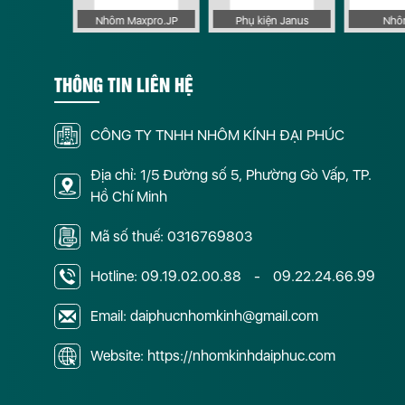
 Apollo
Nhôm Maxpro.JP
Phụ kiện Janus
Nhôm
THÔNG TIN LIÊN HỆ
CÔNG TY TNHH NHÔM KÍNH ĐẠI PHÚC
Địa chỉ: 1/5 Đường số 5, Phường Gò Vấp, TP.
Hồ Chí Minh
Mã số thuế: 0316769803
Hotline:
09.19.02.00.88
-
09.22.24.66.99
Email: daiphucnhomkinh@gmail.com
Website: https://nhomkinhdaiphuc.com