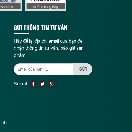
aWindow
Nhôm Yongxing
Phụ kiện Sigico
GỬI THÔNG TIN TƯ VẤN
Hãy để lại địa chỉ email của bạn để
nhận thông tin tư vấn, báo giá sản
phẩm.
GỬI
Social:
Kính