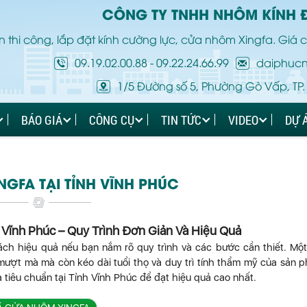
CÔNG TY TNHH NHÔM KÍNH 
 thi công, lắp đặt kính cường lực, cửa nhôm Xingfa. Giá c
09.19.02.00.88
-
09.22.24.66.99
daiphuc
1/5 Đường số 5, Phường Gò Vấp, TP.
BÁO GIÁ
CÔNG CỤ
TIN TỨC
VIDEO
DỰ 
GFA TẠI TỈNH VĨNH PHÚC
Vĩnh Phúc – Quy Trình Đơn Giản Và Hiệu Quả
ách hiệu quả nếu bạn nắm rõ quy trình và các bước cần thiết. Mộ
ượt mà mà còn kéo dài tuổi thọ và duy trì tính thẩm mỹ của sản 
iêu chuẩn tại Tỉnh Vĩnh Phúc để đạt hiệu quả cao nhất.