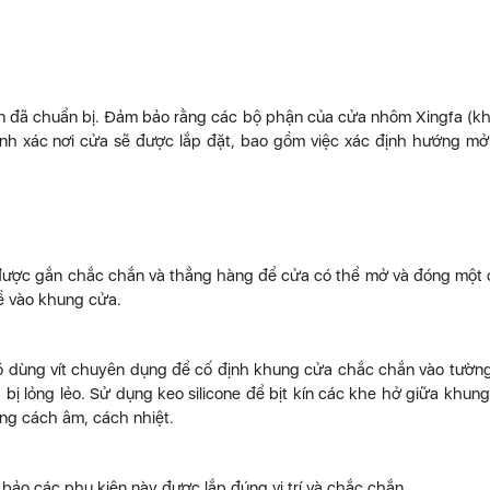
kiện đã chuẩn bị. Đảm bảo rằng các bộ phận của cửa nhôm Xingfa (k
chính xác nơi cửa sẽ được lắp đặt, bao gồm việc xác định hướng m
 được gắn chắc chắn và thẳng hàng để cửa có thể mở và đóng một
lề vào khung cửa.
 đó dùng vít chuyên dụng để cố định khung cửa chắc chắn vào tườn
bị lỏng lẻo. Sử dụng keo silicone để bịt kín các khe hở giữa khun
ng cách âm, cách nhiệt.
bảo các phụ kiện này được lắp đúng vị trí và chắc chắn.