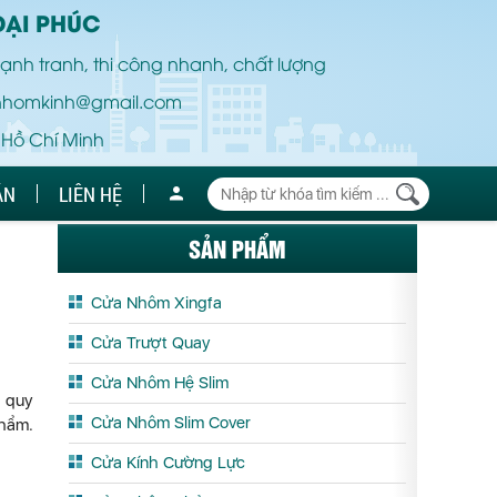
ĐẠI PHÚC
ạnh tranh, thi công nhanh, chất lượng
nhomkinh@gmail.com
 Hồ Chí Minh
ÁN
LIÊN HỆ
SẢN PHẨM
Cửa Nhôm Xingfa
Cửa Trượt Quay
Cửa Nhôm Hệ Slim
t quy
Cửa Nhôm Slim Cover
phẩm.
Cửa Kính Cường Lực