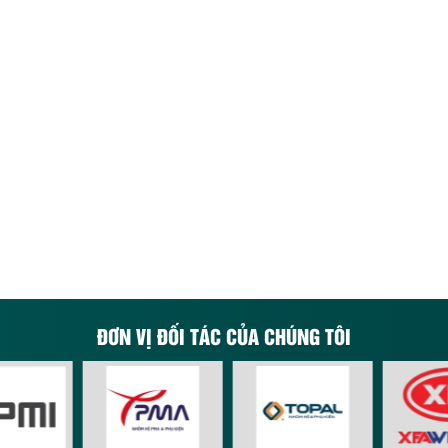
 Bình
Cửa Nhôm Xingfa Ninh Thuận
Cửa Nhôm Xingfa Phú Th
g Bình
Cửa Nhôm Xingfa Quảng Nam
Cửa Nhôm Xingfa Quảng Ng
g Trị
Cửa Nhôm Xingfa Sóc Trăng
Cửa Nhôm Xingfa Sơn La
 Bình
Cửa Nhôm Xingfa Thái Nguyên
Cửa Nhôm Xingfa Thanh H
Giang
Cửa Nhôm Xingfa Trà Vinh
Cửa Nhôm Xingfa Tuyên Qu
 Phúc
Cửa Nhôm Xingfa Yên Bái
ĐƠN VỊ ĐỐI TÁC CỦA CHÚNG TÔI