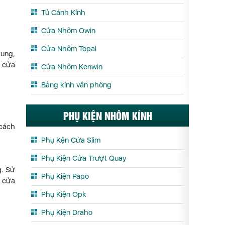
Tủ Cánh Kính
Cửa Nhôm Owin
Cửa Nhôm Topal
hung,
ở cửa
Cửa Nhôm Kenwin
Bảng kính văn phòng
PHỤ KIỆN NHÔM KÍNH
 cách
Phụ Kện Cửa Slim
Phụ Kiện Cửa Trượt Quay
g. Sử
Phụ Kiện Papo
g cửa
Phụ Kiện Opk
Phụ Kiện Draho