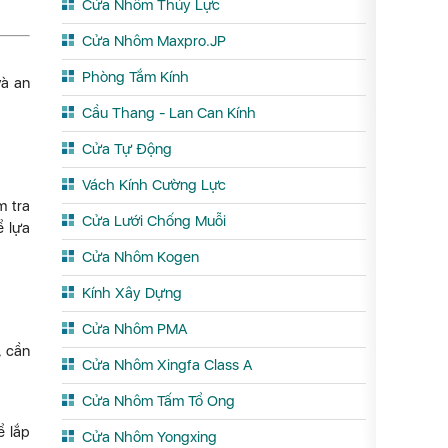
Cửa Nhôm Thủy Lực
Cửa Nhôm Maxpro.JP
Phòng Tắm Kính
và an
Cầu Thang - Lan Can Kính
Cửa Tự Động
Vách Kính Cường Lực
m tra
Cửa Lưới Chống Muỗi
ể lựa
Cửa Nhôm Kogen
Kính Xây Dựng
Cửa Nhôm PMA
, cần
Cửa Nhôm Xingfa Class A
Cửa Nhôm Tấm Tổ Ong
ể lắp
Cửa Nhôm Yongxing