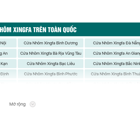
NHÔM XINGFA TRÊN TOÀN QUỐC
 Nội
Cửa Nhôm Xingfa Bình Dương
Cửa Nhôm Xingfa Đà Nẵn
g An
Cửa Nhôm Xingfa Bà Rịa Vũng Tàu
Cửa Nhôm Xingfa An Gian
 Kạn
Cửa Nhôm Xingfa Bạc Liêu
Cửa Nhôm Xingfa Bắc Nin
 Định
Cửa Nhôm Xingfa Bình Phước
Cửa Nhôm Xingfa Bình Thu
 Thơ
Cửa Nhôm Xingfa Cao Bằng
Cửa Nhôm Xingfa Đắk Lắ
 Biên
Cửa Nhôm Xingfa Đồng Nai
Cửa Nhôm Xingfa Đồng Th
Mở rộng
Giang
Cửa Nhôm Xingfa Hà Nam
Cửa Nhôm Xingfa Hà Tĩn
Giang
Cửa Nhôm Xingfa Hòa Bình
Cửa Nhôm Xingfa Hưng Y
Giang
Cửa Nhôm Xingfa Kon Tum
Cửa Nhôm Xingfa Lai Châ
g Sơn
Cửa Nhôm Xingfa Lào Cai
Cửa Nhôm Xingfa Nam Đị