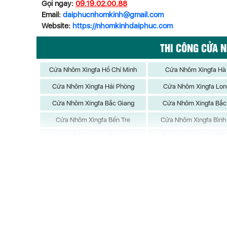
Gọi ngay:
09.19.02.00.88
Email:
daiphucnhomkinh@gmail.com
Website:
https://nhomkinhdaiphuc.com
THI CÔNG CỬA 
Cửa Nhôm Xingfa Hồ Chí Minh
Cửa Nhôm Xingfa Hà
Cửa Nhôm Xingfa Hải Phòng
Cửa Nhôm Xingfa Lon
Cửa Nhôm Xingfa Bắc Giang
Cửa Nhôm Xingfa Bắc
Cửa Nhôm Xingfa Bến Tre
Cửa Nhôm Xingfa Bình
Cửa Nhôm Xingfa Cà Mau
Cửa Nhôm Xingfa Cần
Cửa Nhôm Xingfa Đắk Nông
Cửa Nhôm Xingfa Điện
Cửa Nhôm Xingfa Gia Lai
Cửa Nhôm Xingfa Hà 
Cửa Nhôm Xingfa Hải Dương
Cửa Nhôm Xingfa Hậu 
Cửa Nhôm Xingfa Khánh Hòa
Cửa Nhôm Xingfa Kiên 
Cửa Nhôm Xingfa Lâm Đồng
Cửa Nhôm Xingfa Lạn