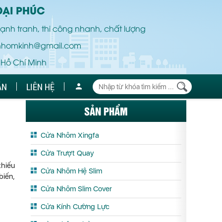
ĐẠI PHÚC
ạnh tranh, thi công nhanh, chất lượng
nhomkinh@gmail.com
 Hồ Chí Minh
ÁN
LIÊN HỆ
SẢN PHẨM
Cửa Nhôm Xingfa
Cửa Trượt Quay
thiếu
Cửa Nhôm Hệ Slim
biến,
Cửa Nhôm Slim Cover
Cửa Kính Cường Lực