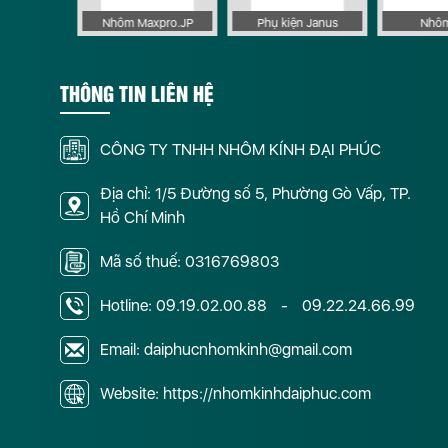
 Apollo
Nhôm Maxpro.JP
Phụ kiện Janus
Nhôm
THÔNG TIN LIÊN HỆ
CÔNG TY TNHH NHÔM KÍNH ĐẠI PHÚC
Địa chỉ: 1/5 Đường số 5, Phường Gò Vấp, TP.
Hồ Chí Minh
Mã số thuế: 0316769803
Hotline:
09.19.02.00.88
-
09.22.24.66.99
Email: daiphucnhomkinh@gmail.com
Website: https://nhomkinhdaiphuc.com