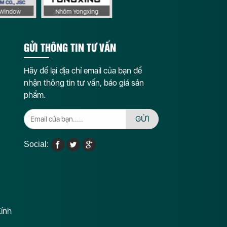
aWindow
Nhôm Yongxing
Phụ kiện Sigico
GỬI THÔNG TIN TƯ VẤN
Hãy để lại địa chỉ email của bạn để
nhận thông tin tư vấn, báo giá sản
phẩm.
GỬI
Social:
Kính