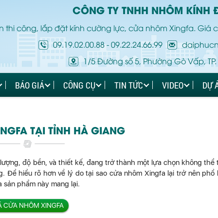
CÔNG TY TNHH NHÔM KÍNH 
 thi công, lắp đặt kính cường lực, cửa nhôm Xingfa. Giá c
09.19.02.00.88
-
09.22.24.66.99
daiphuc
1/5 Đường số 5, Phường Gò Vấp, TP.
BÁO GIÁ
CÔNG CỤ
TIN TỨC
VIDEO
DỰ 
NGFA TẠI TỈNH HÀ GIANG
 lượng, độ bền, và thiết kế, đang trở thành một lựa chọn không thể 
. Để hiểu rõ hơn về lý do tại sao cửa nhôm Xingfa lại trở nên phổ 
mà sản phẩm này mang lại.
Á CỬA NHÔM XINGFA