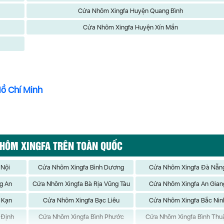
Cửa Nhôm Xingfa Huyện Quang Bình
Cửa Nhôm Xingfa Huyện Xín Mần
Hồ Chí Minh
NHÔM XINGFA TRÊN TOÀN QUỐC
 Nội
Cửa Nhôm Xingfa Bình Dương
Cửa Nhôm Xingfa Đà Nẵn
g An
Cửa Nhôm Xingfa Bà Rịa Vũng Tàu
Cửa Nhôm Xingfa An Gian
 Kạn
Cửa Nhôm Xingfa Bạc Liêu
Cửa Nhôm Xingfa Bắc Nin
 Định
Cửa Nhôm Xingfa Bình Phước
Cửa Nhôm Xingfa Bình Thu