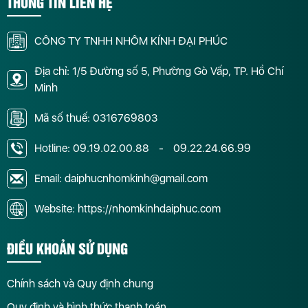
THÔNG TIN LIÊN HỆ
CÔNG TY TNHH NHÔM KÍNH ĐẠI PHÚC
Địa chỉ: 1/5 Đường số 5, Phường Gò Vấp, TP. Hồ Chí
Minh
Mã số thuế: 0316769803
Hotline:
09.19.02.00.88
-
09.22.24.66.99
Email: daiphucnhomkinh@gmail.com
Website: https://nhomkinhdaiphuc.com
ĐIỀU KHOẢN SỬ DỤNG
Chính sách và Quy định chung
Quy định và hình thức thanh toán