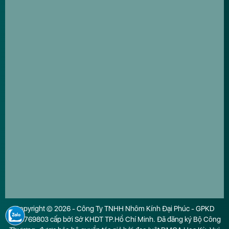
Copyright © 2026 - Công Ty TNHH Nhôm Kính Đại Phúc - GPKD
0316769803 cấp bởi Sở KHDT TP.Hồ Chí Minh. Đã đăng ký Bộ Công