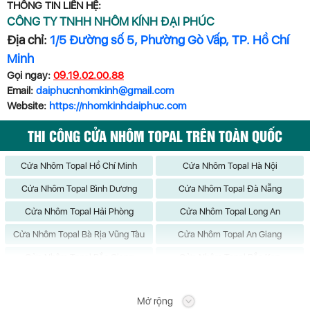
THÔNG TIN LIÊN HỆ:
CÔNG TY TNHH NHÔM KÍNH ĐẠI PHÚC
Địa chỉ:
1/5 Đường số 5, Phường Gò Vấp, TP. Hồ Chí
Minh
Gọi ngay:
09.19.02.00.88
Email:
daiphucnhomkinh@gmail.com
Website:
https://nhomkinhdaiphuc.com
THI CÔNG CỬA NHÔM TOPAL TRÊN TOÀN QUỐC
Cửa Nhôm Topal Hồ Chí Minh
Cửa Nhôm Topal Hà Nội
Cửa Nhôm Topal Bình Dương
Cửa Nhôm Topal Đà Nẵng
Cửa Nhôm Topal Hải Phòng
Cửa Nhôm Topal Long An
Cửa Nhôm Topal Bà Rịa Vũng Tàu
Cửa Nhôm Topal An Giang
Cửa Nhôm Topal Bắc Giang
Cửa Nhôm Topal Bắc Kạn
Cửa Nhôm Topal Bạc Liêu
Cửa Nhôm Topal Bắc Ninh
Mở rộng
Cửa Nhôm Topal Bến Tre
Cửa Nhôm Topal Bình Định