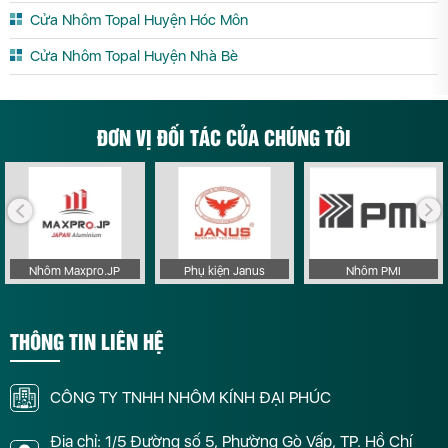
Cửa Nhôm Topal Huyện Hóc Môn
Cửa Nhôm Topal Huyện Nhà Bè
ĐƠN VỊ ĐỐI TÁC CỦA CHÚNG TÔI
Nhôm Maxpro.JP
Phụ kiện Janus
Nhôm PMI
THÔNG TIN LIÊN HỆ
CÔNG TY TNHH NHÔM KÍNH ĐẠI PHÚC
Địa chỉ: 1/5 Đường số 5, Phường Gò Vấp, TP. Hồ Chí