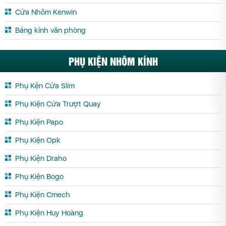
Cửa Nhôm Kenwin
Cửa Nhôm Thủy Lực Vĩnh Phúc
Cửa Nhôm Thủy Lực Yên Bái
Bảng kính văn phòng
PHỤ KIỆN NHÔM KÍNH
Phụ Kện Cửa Slim
Phụ Kiện Cửa Trượt Quay
Phụ Kiện Papo
Phụ Kiện Opk
Phụ Kiện Draho
Phụ Kiện Bogo
Phụ Kiện Cmech
Phụ Kiện Huy Hoàng