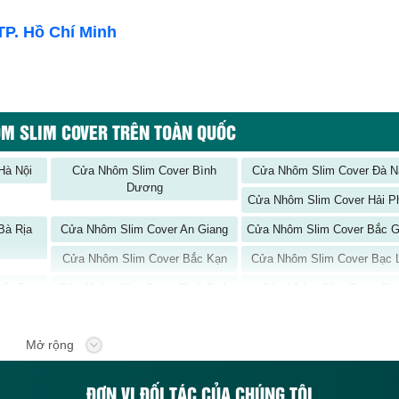
TP. Hồ Chí Minh
ÔM SLIM COVER TRÊN TOÀN QUỐC
à Nội
Cửa Nhôm Slim Cover Bình
Cửa Nhôm Slim Cover Đà N
Dương
Cửa Nhôm Slim Cover Hải P
Bà Rịa
Cửa Nhôm Slim Cover An Giang
Cửa Nhôm Slim Cover Bắc G
Cửa Nhôm Slim Cover Bắc Kạn
Cửa Nhôm Slim Cover Bạc 
ến Tre
Cửa Nhôm Slim Cover Bình Định
Cửa Nhôm Slim Cover Bì
Phước
Cà Mau
Cửa Nhôm Slim Cover Cần Thơ
Cửa Nhôm Slim Cover Cao 
Mở rộng
ắk Lắk
Cửa Nhôm Slim Cover Đắk Nông
Cửa Nhôm Slim Cover Điện 
ĐƠN VỊ ĐỐI TÁC CỦA CHÚNG TÔI
ồng Tháp
Cửa Nhôm Slim Cover Gia Lai
Cửa Nhôm Slim Cover Hà G