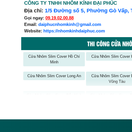
CÔNG TY TNHH NHÔM KÍNH ĐẠI PHÚC
Địa chỉ:
1/5 Đường số 5, Phường Gò Vấp, 
Gọi ngay:
09.19.02.00.88
Email:
daiphucnhomkinh@gmail.com
Website:
https://nhomkinhdaiphuc.com
THI CÔNG CỬA NH
Cửa Nhôm Slim Cover Hồ Chí
Cửa Nhôm Slim Cover H
Minh
Cửa Nhôm Slim Cover Long An
Cửa Nhôm Slim Cover 
Vũng Tàu
Cửa Nhôm Slim Cover Bắc Ninh
Cửa Nhôm Slim Cover B
Cửa Nhôm Slim Cover Bình
Cửa Nhôm Slim Cover 
Thuận
Cửa Nhôm Slim Cover Đ
Cửa Nhôm Slim Cover Đồng Nai
Cửa Nhôm Slim Cover Đ