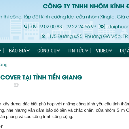
CÔNG TY TNHH NHÔM KÍNH 
 thi công, lắp đặt kính cường lực, cửa nhôm Xingfa. Giá c
09.19.02.00.88
-
09.22.24.66.99
daiphuc
1/5 Đường số 5, Phường Gò Vấp, TP.
BÁO GIÁ
CÔNG CỤ
TIN TỨC
VIDEO
DỰ 
iang
COVER TẠI TỈNH TIỀN GIANG
h xây dựng, đặc biệt phù hợp với những công trình yêu cầu tính th
mỏng, nhẹ nhưng vẫn đảm bảo độ bền và chắc chắn, cửa nhôm Slim 
 văn phòng và các công trình công cộng.
r