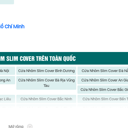
Hồ Chí Minh
ÔM SLIM COVER TRÊN TOÀN QUỐC
à Nội
Cửa Nhôm Slim Cover Bình Dương
Cửa Nhôm Slim Cover Đà N
ong An
Cửa Nhôm Slim Cover Bà Rịa Vũng
Cửa Nhôm Slim Cover An Gi
Tàu
Cửa Nhôm Slim Cover Bắc G
c Liêu
Cửa Nhôm Slim Cover Bắc Ninh
Cửa Nhôm Slim Cover Bến 
nh Phước
Cửa Nhôm Slim Cover Bình Thuận
Cửa Nhôm Slim Cover Cà 
ao Bằng
Cửa Nhôm Slim Cover Đắk Lắk
Cửa Nhôm Slim Cover Đắk 
Mở rộng
ồng Nai
Cửa Nhôm Slim Cover Đồng Tháp
Cửa Nhôm Slim Cover Gia L