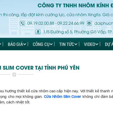
CÔNG TY TNHH NHÔM KÍNH 
 thi công, lắp đặt kính cường lực, cửa nhôm Xingfa. Giá c
09.19.02.00.88
-
09.22.24.66.99
daiphuc
1/5 Đường số 5, Phường Gò Vấp, TP.
BÁO GIÁ
CÔNG CỤ
TIN TỨC
VIDEO
DỰ 
SLIM COVER TẠI TỈNH PHÚ YÊN
xu hướng thiết kế cửa nhôm cao cấp hiện nay. Với thiết kế thanh
trọng cho mọi không gian.
Cửa Nhôm Slim Cover
không chỉ đảm bả
m, cách nhiệt tốt.