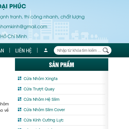
ĐẠI PHÚC
ạnh tranh, thi công nhanh, chất lượng
nhomkinh@gmail.com
 Hồ Chí Minh
ÁN
LIÊN HỆ
SẢN PHẨM
Cửa Nhôm Xingfa
Cửa Trượt Quay
Cửa Nhôm Hệ Slim
 nhôm
Cửa Nhôm Slim Cover
o về
Cửa Kính Cường Lực