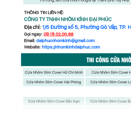
Thi công, làm cửa nhôm Xingfa tại Thành phố Tuy Hòa
THÔNG TIN LIÊN HỆ:
CÔNG TY TNHH NHÔM KÍNH ĐẠI PHÚC
Địa chỉ:
1/5 Đường số 5, Phường Gò Vấp, TP. 
Gọi ngay:
09.19.02.00.88
Email:
daiphucnhomkinh@gmail.com
Website:
https://nhomkinhdaiphuc.com
THI CÔNG CỬA NH
Cửa Nhôm Slim Cover Hồ Chí Minh
Cửa Nhôm Slim Cover H
Cửa Nhôm Slim Cover Hải Phòng
Cửa Nhôm Slim Cover L
Cửa Nhôm Slim Cover Bắc Kạn
Cửa Nhôm Slim Cover Bạ
Cửa Nhôm Slim Cover Bình Định
Cửa Nhôm Slim Cover Bì
Cửa Nhôm Slim Cover Cần Thơ
Cửa Nhôm Slim Cover C
Cửa Nhôm Slim Cover Điện Biên
Cửa Nhôm Slim Cover Đ