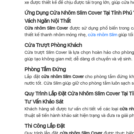
xe được thiết kế để chịu được tải trọng lớn, giúp cửa 
Ứng Dụng Cửa Nhôm Slim Cover Tại Tỉnh Phú 
Vách Ngăn Nội Thất
Cửa nhôm Slim Cover
được sử dụng phổ biến trong cá
thiết kế thanh nhôm mỏng nhẹ,
cửa nhôm Slim
giúp tối
Cửa Trượt Phòng Khách
Cửa trượt Slim Cover là lựa chọn hoàn hảo cho phòng
giúp tạo không gian mở, dễ dàng di chuyển và vệ sinh.
Phòng Tắm Đứng
Lắp đặt
cửa nhôm Slim Cover
cho phòng tắm đứng khô
nước tốt. Cửa Slim giúp giữ cho phòng tắm luôn sạch s
Quy Trình Lắp Đặt Cửa Nhôm Slim Cover Tại T
Tư Vấn Khảo Sát
Khách hàng sẽ được tư vấn chi tiết về các loại
cửa nh
thuật sẽ tiến hành khảo sát hiện trạng và đưa ra giải ph
Thi Công Lắp Đặt
Quy trình lắp đặt
cửa nhôm Slim Cover
được thực hiện