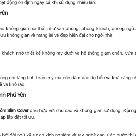
hoạt động ổn định ngay cả khi sử dụng nhiều lần.
Yên
c không gian nội thất như văn phòng, phòng khách, phòng ngủ..
 ưu không gian và mang lại vẻ đẹp hiện đại cho ngôi nhà.
 khách nhờ thiết kế không ray dưới và hệ thống giảm chấn. Cửa 
ng chỉ tăng tính thẩm mỹ mà còn đảm bảo độ bền và khả năng c
ẽ và khô ráo.
ỉnh Phú Yên
ôm Slim Cover
phù hợp với nhu cầu và không gian sử dụng. Đội n
áp lắp đặt tối ưu.
 bởi đội ngũ kỹ sư có kinh nghiệm và tay nghề cao. Các bước thi