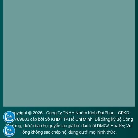
Copyright © 2026 - Công Ty TNHH Nhôm Kính Đại Phúc - GPKD
0316769803 cấp bởi Sở KHDT TP.Hồ Chí Minh. Đã đăng ký Bộ Công
Thương, được bảo hộ quyền tác giả bởi đạo luật DMCA Hoa Kỳ; Vui
lòng không sao chép nội dung dưới mọi hình thức.