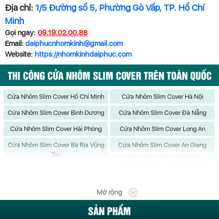
Địa chỉ:
1/5 Đường số 5, Phường Gò Vấp, TP. Hồ Chí
Minh
Gọi ngay:
09.19.02.00.88
Email:
daiphucnhomkinh@gmail.com
Website:
https://nhomkinhdaiphuc.com
THI CÔNG CỬA NHÔM SLIM COVER TRÊN TOÀN QUỐC
Cửa Nhôm Slim Cover Hồ Chí Minh
Cửa Nhôm Slim Cover Hà Nội
Cửa Nhôm Slim Cover Bình Dương
Cửa Nhôm Slim Cover Đà Nẵng
Cửa Nhôm Slim Cover Hải Phòng
Cửa Nhôm Slim Cover Long An
Cửa Nhôm Slim Cover Bà Rịa Vũng
Cửa Nhôm Slim Cover An Giang
Tàu
Cửa Nhôm Slim Cover Bắc Giang
Cửa Nhôm Slim Cover Bắc Kạn
Cửa Nhôm Slim Cover Bạc Liêu
Mở rộng
Cửa Nhôm Slim Cover Bắc Ninh
Cửa Nhôm Slim Cover Bến Tre
SẢN PHẨM
Cửa Nhôm Slim Cover Bình Định
Cửa Nhôm Slim Cover Bình Phước