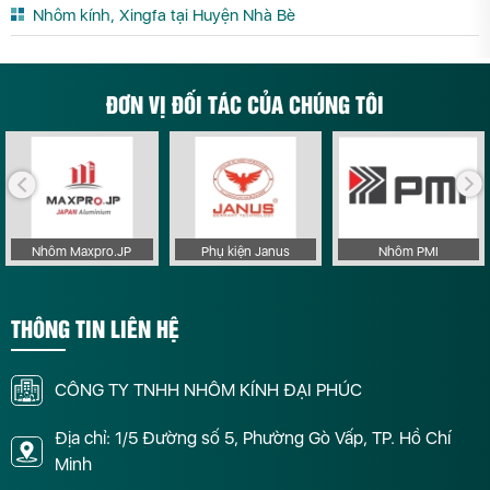
Nhôm kính, Xingfa tại Huyện Nhà Bè
ĐƠN VỊ ĐỐI TÁC CỦA CHÚNG TÔI
Nhôm Maxpro.JP
Phụ kiện Janus
Nhôm PMI
THÔNG TIN LIÊN HỆ
CÔNG TY TNHH NHÔM KÍNH ĐẠI PHÚC
Địa chỉ: 1/5 Đường số 5, Phường Gò Vấp, TP. Hồ Chí
Minh