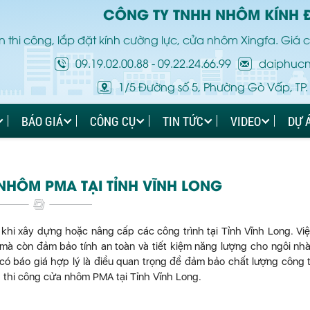
CÔNG TY TNHH NHÔM KÍNH 
 thi công, lắp đặt kính cường lực, cửa nhôm Xingfa. Giá c
09.19.02.00.88
-
09.22.24.66.99
daiphuc
1/5 Đường số 5, Phường Gò Vấp, TP.
BÁO GIÁ
CÔNG CỤ
TIN TỨC
VIDEO
DỰ 
NHÔM PMA TẠI TỈNH VĨNH LONG
hi xây dựng hoặc nâng cấp các công trình tại Tỉnh Vĩnh Long. Vi
à còn đảm bảo tính an toàn và tiết kiệm năng lượng cho ngôi nh
à có báo giá hợp lý là điều quan trọng để đảm bảo chất lượng công t
iá thi công cửa nhôm PMA tại Tỉnh Vĩnh Long.