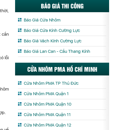
BÁO GIÁ THI CÔNG
thời,
Báo Giá Cửa Nhôm
Báo Giá Cửa Kính Cường Lực
t cần
Báo Giá Vách Kính Cường Lực
Báo Giá Lan Can - Cầu Thang Kính
ó lỗi
CỬA NHÔM PMA HỒ CHÍ MINH
Cửa Nhôm PMA TP Thủ Đức
 nhôm
Cửa Nhôm PMA Quận 1
Cửa Nhôm PMA Quận 10
ợp.
Cửa Nhôm PMA Quận 11
Cửa Nhôm PMA Quận 12
an về