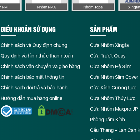
 Trị
Cửa Nhôm PMA Sóc Trăng
Cửa Nhôm PMA Sơn La
 PMI
Nhôm PMA
Nhôm Topal
Xingf
Bình
Cửa Nhôm PMA Thái Nguyên
Cửa Nhôm PMA Thanh Hó
iang
Cửa Nhôm PMA Trà Vinh
Cửa Nhôm PMA Tuyên Qua
ĐIỀU KHOẢN SỬ DỤNG
SẢN PHẨM
Phúc
Cửa Nhôm PMA Yên Bái
Chính sách và Quy định chung
Cửa Nhôm Xingfa
Quy định và hình thức thanh toán
Cửa Trượt Quay
Chính sách vận chuyển và giao hàng
Cửa Nhôm Hệ Slim
Chính sách bảo mật thông tin
Cửa Nhôm Slim Cover
Chính sách đổi trả và bảo hành
Cửa Kính Cường Lực
Hướng dẫn mua hàng online
Cửa Nhôm Thủy Lực
Cửa Nhôm Maxpro.JP
Phòng Tắm Kính
Cầu Thang - Lan Can 