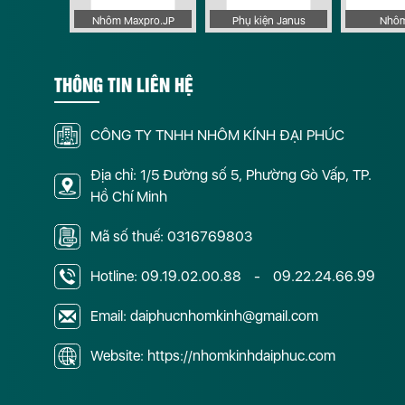
Cửa Nhôm PMA Quảng Ninh
Cửa Nhôm PMA Quảng
 Apollo
Nhôm Maxpro.JP
Phụ kiện Janus
Nhôm
Cửa Nhôm PMA Tây Ninh
Cửa Nhôm PMA Thái 
Cửa Nhôm PMA Thừa Thiên Huế
Cửa Nhôm PMA Tiền G
THÔNG TIN LIÊN HỆ
Cửa Nhôm PMA Vĩnh Long
Cửa Nhôm PMA Vĩnh 
CÔNG TY TNHH NHÔM KÍNH ĐẠI PHÚC
Địa chỉ: 1/5 Đường số 5, Phường Gò Vấp, TP.
Hồ Chí Minh
Mã số thuế: 0316769803
Hotline:
09.19.02.00.88
-
09.22.24.66.99
Email: daiphucnhomkinh@gmail.com
Website: https://nhomkinhdaiphuc.com