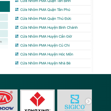
Cửa Nhôm PMA Quận Tân Bình
Cửa Nhôm PMA Quận Tân Phú
Cửa Nhôm PMA Quận Thủ Đức
g
Cửa Nhôm PMA Huyện Bình Chánh
h
Cửa Nhôm PMA Huyện Cần Giờ
n
Cửa Nhôm PMA Huyện Củ Chi
Cửa Nhôm PMA Huyện Hóc Môn
p
Cửa Nhôm PMA Huyện Nhà Bè
n
h
Phụ ki
ãi