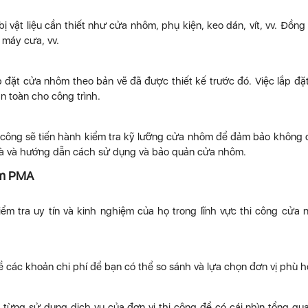
ị vật liệu cần thiết như cửa nhôm, phụ kiện, keo dán, vít, vv. Đồng 
 máy cưa, vv.
p đặt cửa nhôm theo bản vẽ đã được thiết kế trước đó. Việc lắp đặ
n toàn cho công trình.
hi công sẽ tiến hành kiểm tra kỹ lưỡng cửa nhôm để đảm bảo không c
nhà và hướng dẫn cách sử dụng và bảo quản cửa nhôm.
ôm PMA
iểm tra uy tín và kinh nghiệm của họ trong lĩnh vực thi công cửa
về các khoản chi phí để bạn có thể so sánh và lựa chọn đơn vị phù h
ừng sử dụng dịch vụ của đơn vị thi công để có cái nhìn tổng qu