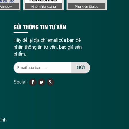
aWindow
Nhôm Yongxing
Phụ kiện Sigico
a
ng
GỬI THÔNG TIN TƯ VẤN
Hãy để lại địa chỉ email của bạn để
nhận thông tin tư vấn, báo giá sản
phẩm.
GỬI
Social:
Kính