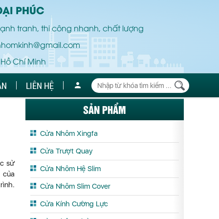
ĐẠI PHÚC
ạnh tranh, thi công nhanh, chất lượng
nhomkinh@gmail.com
 Hồ Chí Minh
ÁN
LIÊN HỆ
SẢN PHẨM
Cửa Nhôm Xingfa
Cửa Trượt Quay
ệc sử
Cửa Nhôm Hệ Slim
à của
rình.
Cửa Nhôm Slim Cover
Cửa Kính Cường Lực