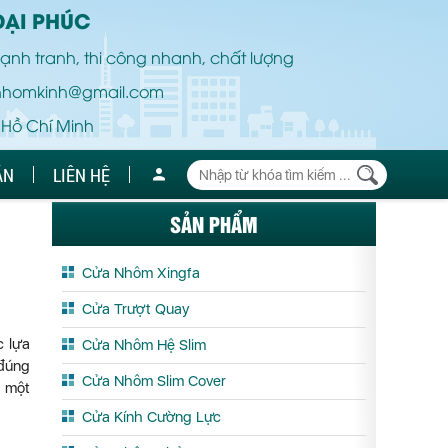
ĐẠI PHÚC
ạnh tranh, thi công nhanh, chất lượng
nhomkinh@gmail.com
 Hồ Chí Minh
ÁN
LIÊN HỆ
SẢN PHẨM
Cửa Nhôm Xingfa
Cửa Trượt Quay
c lựa
Cửa Nhôm Hệ Slim
 đúng
Cửa Nhôm Slim Cover
- một
Cửa Kính Cường Lực