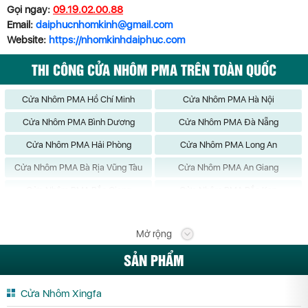
Gọi ngay:
09.19.02.00.88
Email:
daiphucnhomkinh@gmail.com
Website:
https://nhomkinhdaiphuc.com
THI CÔNG CỬA NHÔM PMA TRÊN TOÀN QUỐC
Cửa Nhôm PMA Hồ Chí Minh
Cửa Nhôm PMA Hà Nội
Cửa Nhôm PMA Bình Dương
Cửa Nhôm PMA Đà Nẵng
Cửa Nhôm PMA Hải Phòng
Cửa Nhôm PMA Long An
Cửa Nhôm PMA Bà Rịa Vũng Tàu
Cửa Nhôm PMA An Giang
Cửa Nhôm PMA Bắc Giang
Cửa Nhôm PMA Bắc Kạn
Cửa Nhôm PMA Bạc Liêu
Cửa Nhôm PMA Bắc Ninh
Mở rộng
Cửa Nhôm PMA Bến Tre
Cửa Nhôm PMA Bình Định
SẢN PHẨM
Cửa Nhôm PMA Bình Phước
Cửa Nhôm PMA Bình Thuận
Cửa Nhôm PMA Cà Mau
Cửa Nhôm PMA Cần Thơ
Cửa Nhôm Xingfa
Cửa Nhôm PMA Cao Bằng
Cửa Nhôm PMA Đắk Lắk