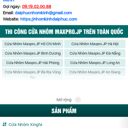
Gọi ngay:
09.19.02.00.88
Email:
daiphucnhomkinh@gmail.com
Website:
https://nhomkinhdaiphuc.com
THI CÔNG CỬA NHÔM MAXPRO.JP TRÊN TOÀN QUỐC
Cửa Nhôm Maxpro.JP Hồ Chí Minh
Cửa Nhôm Maxpro.JP Hà Nội
Cửa Nhôm Maxpro.JP Bình Dương
Cửa Nhôm Maxpro.JP Đà Nẵng
Cửa Nhôm Maxpro.JP Hải Phòng
Cửa Nhôm Maxpro.JP Long An
Cửa Nhôm Maxpro.JP Bà Rịa Vũng
Cửa Nhôm Maxpro.JP An Giang
Tàu
Cửa Nhôm Maxpro.JP Bắc Giang
Cửa Nhôm Maxpro.JP Bắc Kạn
Cửa Nhôm Maxpro.JP Bạc Liêu
Mở rộng
Cửa Nhôm Maxpro.JP Bắc Ninh
Cửa Nhôm Maxpro.JP Bến Tre
SẢN PHẨM
Cửa Nhôm Maxpro.JP Bình Định
Cửa Nhôm Maxpro.JP Bình Phước
Cửa Nhôm Maxpro.JP Bình Thuận
Cửa Nhôm Maxpro.JP Cà Mau
Cửa Nhôm Xingfa