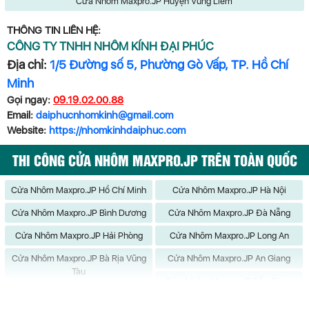
Cửa Nhôm Maxpro.JP Huyện Vũng Liêm
THÔNG TIN LIÊN HỆ:
CÔNG TY TNHH NHÔM KÍNH ĐẠI PHÚC
Địa chỉ:
1/5 Đường số 5, Phường Gò Vấp, TP. Hồ Chí
Minh
Gọi ngay:
09.19.02.00.88
Email:
daiphucnhomkinh@gmail.com
Website:
https://nhomkinhdaiphuc.com
THI CÔNG CỬA NHÔM MAXPRO.JP TRÊN TOÀN QUỐC
Cửa Nhôm Maxpro.JP Hồ Chí Minh
Cửa Nhôm Maxpro.JP Hà Nội
Cửa Nhôm Maxpro.JP Bình Dương
Cửa Nhôm Maxpro.JP Đà Nẵng
Cửa Nhôm Maxpro.JP Hải Phòng
Cửa Nhôm Maxpro.JP Long An
Cửa Nhôm Maxpro.JP Bà Rịa Vũng
Cửa Nhôm Maxpro.JP An Giang
Tàu
Cửa Nhôm Maxpro.JP Bắc Giang
Cửa Nhôm Maxpro.JP Bắc Kạn
Cửa Nhôm Maxpro.JP Bạc Liêu