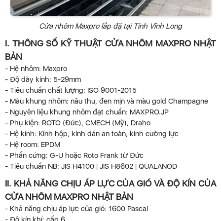
Cửa nhôm Maxpro lắp đặ tại Tỉnh Vĩnh Long
I. THÔNG SỐ KỸ THUẬT CỬA NHÔM MAXPRO NHẬT
BẢN
- Hệ nhôm: Maxpro
- Độ dày kính: 5-29mm
- Tiêu chuẩn chất lượng: ISO 9001-2015
- Màu khung nhôm: nâu thu, đen mịn và màu gold Champagne
- Nguyên liệu khung nhôm đạt chuẩn: MAXPRO.JP
- Phụ kiện: ROTO (Đức), CMECH (Mỹ), Draho
- Hệ kính: Kính hộp, kính dán an toàn, kính cường lực
- Hệ room: EPDM
- Phần cứng: G-U hoặc Roto Frank từ Đức
- Tiêu chuẩn NB: JIS H4100 | JIS H8602 | QUALANOD
II. KHẢ NĂNG CHỊU ÁP LỰC CỦA GIÓ VÀ ĐỘ KÍN CỦA
CỬA NHÔM MAXPRO NHẬT BẢN
- Khả năng chịu áp lực của gió: 1600 Pascal
- Độ kín khí: cấp 6