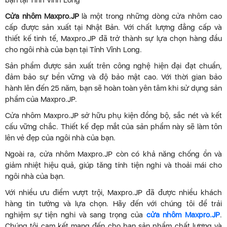
bạn tại Tỉnh Vĩnh Long
Cửa nhôm Maxpro.JP
là một trong những dòng cửa nhôm cao
cấp được sản xuất tại Nhật Bản. Với chất lượng đẳng cấp và
thiết kế tinh tế, Maxpro.JP đã trở thành sự lựa chọn hàng đầu
cho ngôi nhà của bạn tại Tỉnh Vĩnh Long.
Sản phẩm được sản xuất trên công nghệ hiện đại đạt chuẩn,
đảm bảo sự bền vững và độ bảo mật cao. Với thời gian bảo
hành lên đến 25 năm, bạn sẽ hoàn toàn yên tâm khi sử dụng sản
phẩm của Maxpro.JP.
Cửa nhôm Maxpro.JP sở hữu phụ kiện đồng bộ, sắc nét và kết
cấu vững chắc. Thiết kế đẹp mắt của sản phẩm này sẽ làm tôn
lên vẻ đẹp của ngôi nhà của bạn.
Ngoài ra, cửa nhôm Maxpro.JP còn có khả năng chống ồn và
giảm nhiệt hiệu quả, giúp tăng tính tiện nghi và thoải mái cho
ngôi nhà của bạn.
Với nhiều ưu điểm vượt trội, Maxpro.JP đã được nhiều khách
hàng tin tưởng và lựa chọn. Hãy đến với chúng tôi để trải
nghiệm sự tiện nghi và sang trọng của
cửa nhôm Maxpro.JP
.
Chúng tôi cam kết mang đến cho bạn sản phẩm chất lượng và