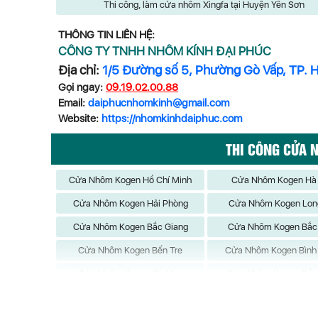
Thi công, làm cửa nhôm Xingfa tại Huyện Yên Sơn
THÔNG TIN LIÊN HỆ:
CÔNG TY TNHH NHÔM KÍNH ĐẠI PHÚC
Địa chỉ:
1/5 Đường số 5, Phường Gò Vấp, TP. 
Gọi ngay:
09.19.02.00.88
Email:
daiphucnhomkinh@gmail.com
Website:
https://nhomkinhdaiphuc.com
THI CÔNG CỬA 
Cửa Nhôm Kogen Hồ Chí Minh
Cửa Nhôm Kogen Hà
Cửa Nhôm Kogen Hải Phòng
Cửa Nhôm Kogen Lon
Cửa Nhôm Kogen Bắc Giang
Cửa Nhôm Kogen Bắc
Cửa Nhôm Kogen Bến Tre
Cửa Nhôm Kogen Bình
Cửa Nhôm Kogen Cà Mau
Cửa Nhôm Kogen Cần
Cửa Nhôm Kogen Đắk Nông
Cửa Nhôm Kogen Điện