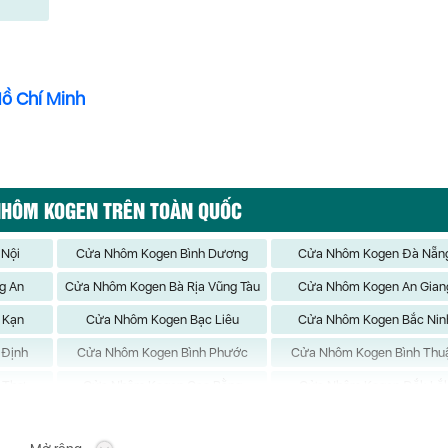
Hồ Chí Minh
NHÔM KOGEN TRÊN TOÀN QUỐC
 Nội
Cửa Nhôm Kogen Bình Dương
Cửa Nhôm Kogen Đà Nẵn
g An
Cửa Nhôm Kogen Bà Rịa Vũng Tàu
Cửa Nhôm Kogen An Gian
 Kạn
Cửa Nhôm Kogen Bạc Liêu
Cửa Nhôm Kogen Bắc Nin
 Định
Cửa Nhôm Kogen Bình Phước
Cửa Nhôm Kogen Bình Thu
 Thơ
Cửa Nhôm Kogen Cao Bằng
Cửa Nhôm Kogen Đắk Lắ
 Biên
Cửa Nhôm Kogen Đồng Nai
Cửa Nhôm Kogen Đồng Th