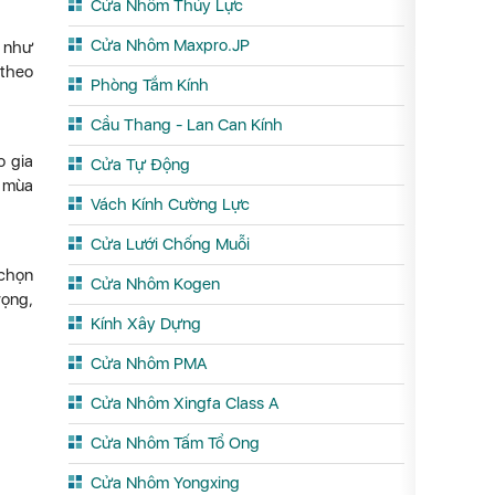
Cửa Nhôm Thủy Lực
Cửa Nhôm Maxpro.JP
g như
 theo
Phòng Tắm Kính
Cầu Thang - Lan Can Kính
o gia
Cửa Tự Động
o mùa
Vách Kính Cường Lực
Cửa Lưới Chống Muỗi
 chọn
Cửa Nhôm Kogen
rọng,
Kính Xây Dựng
Cửa Nhôm PMA
Cửa Nhôm Xingfa Class A
Cửa Nhôm Tấm Tổ Ong
Cửa Nhôm Yongxing