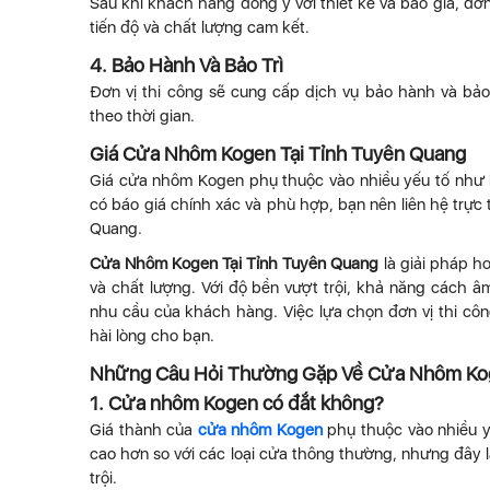
Sau khi khách hàng đồng ý với thiết kế và báo giá, đơ
tiến độ và chất lượng cam kết.
4. Bảo Hành Và Bảo Trì
Đơn vị thi công sẽ cung cấp dịch vụ bảo hành và bảo
theo thời gian.
Giá Cửa Nhôm Kogen Tại Tỉnh Tuyên Quang
Giá cửa nhôm Kogen phụ thuộc vào nhiều yếu tố như kí
có báo giá chính xác và phù hợp, bạn nên liên hệ trực
Quang.
Cửa Nhôm Kogen Tại Tỉnh Tuyên Quang
là giải pháp h
và chất lượng. Với độ bền vượt trội, khả năng cách â
nhu cầu của khách hàng. Việc lựa chọn đơn vị thi cô
hài lòng cho bạn.
Những Câu Hỏi Thường Gặp Về Cửa Nhôm Kog
1.
Cửa nhôm Kogen có đắt không?
Giá thành của
cửa nhôm Kogen
phụ thuộc vào nhiều y
cao hơn so với các loại cửa thông thường, nhưng đây 
trội.