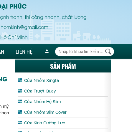
ĐẠI PHÚC
ạnh tranh, thi công nhanh, chất lượng
nhomkinh@gmail.com
 Hồ Chí Minh
ÁN
LIÊN HỆ
SẢN PHẨM
NG
Cửa Nhôm Xingfa
Cửa Trượt Quay
Cửa Nhôm Hệ Slim
ẩm mỹ
Cửa Nhôm Slim Cover
 chọn
Cửa Kính Cường Lực