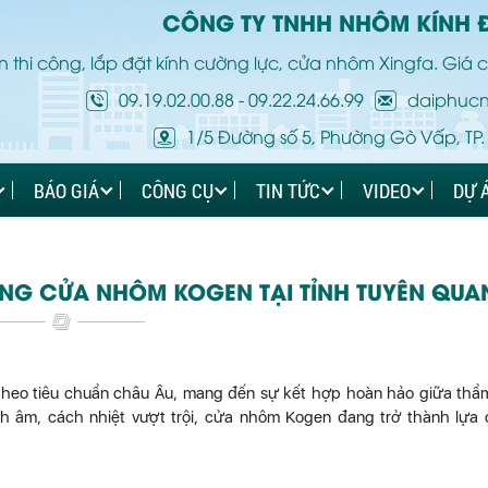
CÔNG TY TNHH NHÔM KÍNH 
 thi công, lắp đặt kính cường lực, cửa nhôm Xingfa. Giá c
09.19.02.00.88
-
09.22.24.66.99
daiphuc
1/5 Đường số 5, Phường Gò Vấp, TP.
BÁO GIÁ
CÔNG CỤ
TIN TỨC
VIDEO
DỰ 
ÔNG CỬA NHÔM KOGEN TẠI TỈNH TUYÊN QUA
theo tiêu chuẩn châu Âu, mang đến sự kết hợp hoàn hảo giữa th
ch âm, cách nhiệt vượt trội, cửa nhôm Kogen đang trở thành lựa