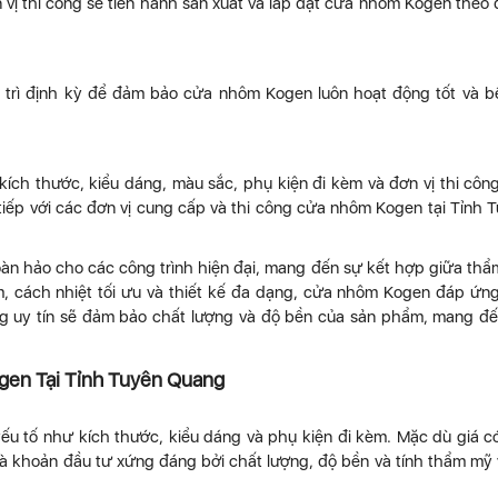
n vị thi công sẽ tiến hành sản xuất và lắp đặt cửa nhôm Kogen theo
 trì định kỳ để đảm bảo cửa nhôm Kogen luôn hoạt động tốt và b
ch thước, kiểu dáng, màu sắc, phụ kiện đi kèm và đơn vị thi côn
 tiếp với các đơn vị cung cấp và thi công cửa nhôm Kogen tại Tỉnh 
oàn hảo cho các công trình hiện đại, mang đến sự kết hợp giữa th
m, cách nhiệt tối ưu và thiết kế đa dạng, cửa nhôm Kogen đáp ứn
ng uy tín sẽ đảm bảo chất lượng và độ bền của sản phẩm, mang đ
en Tại Tỉnh Tuyên Quang
ếu tố như kích thước, kiểu dáng và phụ kiện đi kèm. Mặc dù giá c
là khoản đầu tư xứng đáng bởi chất lượng, độ bền và tính thẩm mỹ