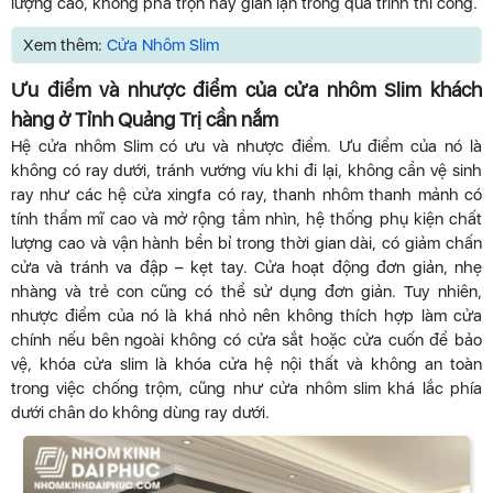
lượng cao, không pha trộn hay gian lận trong quá trình thi công.
Xem thêm:
Cửa Nhôm Slim
Ưu điểm và nhược điểm của cửa nhôm Slim khách
hàng ở Tỉnh Quảng Trị cần nắm
Hệ cửa nhôm Slim có ưu và nhược điểm. Ưu điểm của nó là
không có ray dưới, tránh vướng víu khi đi lại, không cần vệ sinh
ray như các hệ cửa xingfa có ray, thanh nhôm thanh mảnh có
tính thẩm mĩ cao và mở rộng tầm nhìn, hệ thống phụ kiện chất
lượng cao và vận hành bền bỉ trong thời gian dài, có giảm chấn
cửa và tránh va đập – kẹt tay. Cửa hoạt động đơn giản, nhẹ
nhàng và trẻ con cũng có thể sử dụng đơn giản. Tuy nhiên,
nhược điểm của nó là khá nhỏ nên không thích hợp làm cửa
chính nếu bên ngoài không có cửa sắt hoặc cửa cuốn để bảo
vệ, khóa cửa slim là khóa cửa hệ nội thất và không an toàn
trong việc chống trộm, cũng như cửa nhôm slim khá lắc phía
dưới chân do không dùng ray dưới.