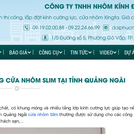
CÔNG TY TNHH NHÔM KÍNH 
 thi công, lắp đặt kính cường lực, cửa nhôm Xingfa. Giá c
09.19.02.00.88
-
09.22.24.66.99
daiphuc
1/5 Đường số 5, Phường Gò Vấp, TP.
BÁO GIÁ
CÔNG CỤ
TIN TỨC
VIDEO
DỰ 
G CỬA NHÔM SLIM TẠI TỈNH QUẢNG NGÃI
hất, có khung mỏng và nhiều tầng lớp kính cường lực giúp tạo n
ỉnh Quảng Ngãi
cửa nhôm Slim
thường được sử dụng cho các công 
hách sạn,...