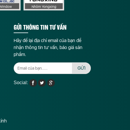
nh
aWindow
Nhôm Yongxing
Phụ kiện Sigico
iên
GỬI THÔNG TIN TƯ VẤN
ng
Hãy để lại địa chỉ email của bạn để
nhận thông tin tư vấn, báo giá sản
phẩm.
GỬI
Social:
Kính