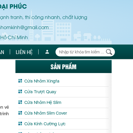
ĐẠI PHÚC
ạnh tranh, thi công nhanh, chất lượng
nhomkinh@gmail.com
 Hồ Chí Minh
ÁN
LIÊN HỆ
SẢN PHẨM
Cửa Nhôm Xingfa
Cửa Trượt Quay
Cửa Nhôm Hệ Slim
ên vẻ
Cửa Nhôm Slim Cover
trình
Cửa Kính Cường Lực