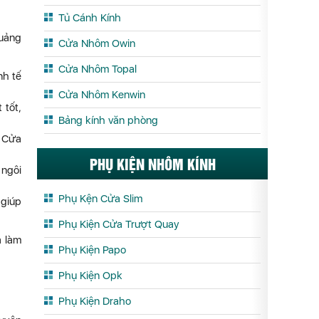
Tủ Cánh Kính
Quảng
Cửa Nhôm Owin
Cửa Nhôm Topal
nh tế
Cửa Nhôm Kenwin
 tốt,
Bảng kính văn phòng
. Cửa
PHỤ KIỆN NHÔM KÍNH
 ngôi
Phụ Kện Cửa Slim
 giúp
Phụ Kiện Cửa Trượt Quay
à làm
Phụ Kiện Papo
Phụ Kiện Opk
Phụ Kiện Draho