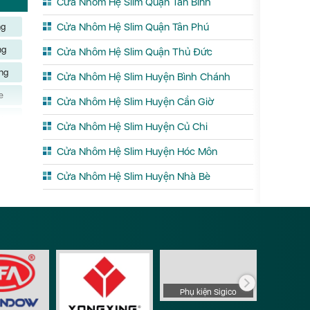
Cửa Nhôm Hệ Slim Quận Tân Bình
Cửa Nhôm Hệ Slim Quận Tân Phú
ng
ng
Cửa Nhôm Hệ Slim Quận Thủ Đức
ng
Cửa Nhôm Hệ Slim Huyện Bình Chánh
e
Cửa Nhôm Hệ Slim Huyện Cần Giờ
u
Cửa Nhôm Hệ Slim Huyện Củ Chi
ng
Cửa Nhôm Hệ Slim Huyện Hóc Môn
i
Cửa Nhôm Hệ Slim Huyện Nhà Bè
ơng
Hòa
ng
An
n
Phụ ki
inh