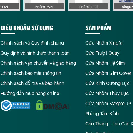
 Trăng
Cửa Nhôm Hệ Slim Sơn La
Cửa Nhôm Hệ Slim Tây Ni
 PMI
Nhôm PMA
Nhôm Topal
Xingf
 Nguyên
Cửa Nhôm Hệ Slim Thanh Hóa
Cửa Nhôm Hệ Slim Thừa Th
Huế
ĐIỀU KHOẢN SỬ DỤNG
SẢN PHẨM
 Vinh
Cửa Nhôm Hệ Slim Tuyên Quang
Cửa Nhôm Hệ Slim Vĩnh Lo
n Bái
Chính sách và Quy định chung
Cửa Nhôm Xingfa
Quy định và hình thức thanh toán
Cửa Trượt Quay
Chính sách vận chuyển và giao hàng
Cửa Nhôm Hệ Slim
Chính sách bảo mật thông tin
Cửa Nhôm Slim Cover
Chính sách đổi trả và bảo hành
Cửa Kính Cường Lực
Hướng dẫn mua hàng online
Cửa Nhôm Thủy Lực
Cửa Nhôm Maxpro.JP
Phòng Tắm Kính
Cầu Thang - Lan Can 