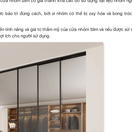
, cửa nhôm Slim có giá thành khá cao do sử dụng vật liệu nhôm n
 bảo trì đúng cách, bởi vì nhôm có thể bị oxy hóa và bong tró
.
 tính năng và giá trị thẩm mỹ của cửa nhôm Slim và nếu được sử
lợi ích cho người sử dụng.