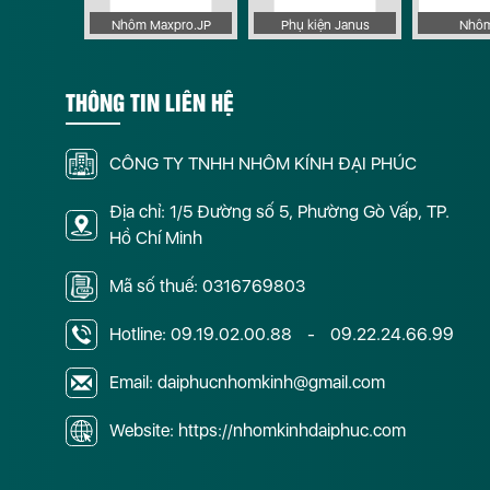
Cửa Nhôm Hệ Slim Quảng Trị
Cửa Nhôm Hệ Slim Sóc
 Apollo
Nhôm Maxpro.JP
Phụ kiện Janus
Nhôm
Cửa Nhôm Hệ Slim Thái Bình
Cửa Nhôm Hệ Slim Thái
THÔNG TIN LIÊN HỆ
Cửa Nhôm Hệ Slim Tiền Giang
Cửa Nhôm Hệ Slim Trà
Cửa Nhôm Hệ Slim Vĩnh Phúc
Cửa Nhôm Hệ Slim Yê
CÔNG TY TNHH NHÔM KÍNH ĐẠI PHÚC
Địa chỉ: 1/5 Đường số 5, Phường Gò Vấp, TP.
Hồ Chí Minh
Mã số thuế: 0316769803
Hotline:
09.19.02.00.88
-
09.22.24.66.99
Email: daiphucnhomkinh@gmail.com
Website: https://nhomkinhdaiphuc.com