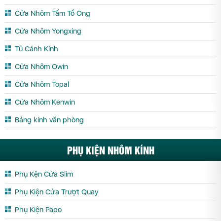
Cửa Nhôm Tấm Tổ Ong
Cửa Nhôm Hệ Slim Tây Ninh
Cửa Nhôm Hệ Slim Thái Bình
Cửa Nhôm Hệ Slim Thái Nguyên
Cửa Nhôm Hệ Slim Thanh Hóa
Cửa Nhôm Yongxing
Cửa Nhôm Hệ Slim Thừa Thiên Huế
Cửa Nhôm Hệ Slim Tiền Giang
Tủ Cánh Kính
Cửa Nhôm Hệ Slim Trà Vinh
Cửa Nhôm Hệ Slim Tuyên Quang
Cửa Nhôm Owin
Cửa Nhôm Hệ Slim Vĩnh Long
Cửa Nhôm Hệ Slim Vĩnh Phúc
Cửa Nhôm Topal
Cửa Nhôm Hệ Slim Yên Bái
Cửa Nhôm Kenwin
Bảng kính văn phòng
PHỤ KIỆN NHÔM KÍNH
Phụ Kện Cửa Slim
Phụ Kiện Cửa Trượt Quay
Phụ Kiện Papo