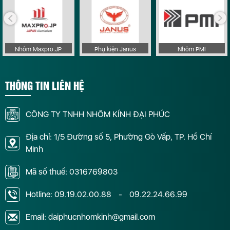
Nhôm Maxpro.JP
Phụ kiện Janus
Nhôm PMI
THÔNG TIN LIÊN HỆ
CÔNG TY TNHH NHÔM KÍNH ĐẠI PHÚC
Địa chỉ: 1/5 Đường số 5, Phường Gò Vấp, TP. Hồ Chí
Minh
Mã số thuế: 0316769803
Hotline:
09.19.02.00.88
-
09.22.24.66.99
Email: daiphucnhomkinh@gmail.com