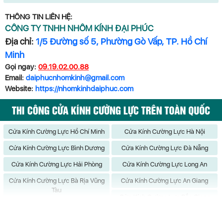
THÔNG TIN LIÊN HỆ:
CÔNG TY TNHH NHÔM KÍNH ĐẠI PHÚC
Địa chỉ:
1/5 Đường số 5, Phường Gò Vấp, TP. Hồ Chí
Minh
Gọi ngay:
09.19.02.00.88
Email:
daiphucnhomkinh@gmail.com
Website:
https://nhomkinhdaiphuc.com
THI CÔNG CỬA KÍNH CƯỜNG LỰC TRÊN TOÀN QUỐC
Cửa Kính Cường Lực Hồ Chí Minh
Cửa Kính Cường Lực Hà Nội
Cửa Kính Cường Lực Bình Dương
Cửa Kính Cường Lực Đà Nẵng
Cửa Kính Cường Lực Hải Phòng
Cửa Kính Cường Lực Long An
Cửa Kính Cường Lực Bà Rịa Vũng
Cửa Kính Cường Lực An Giang
Tàu
Cửa Kính Cường Lực Bắc Giang
Cửa Kính Cường Lực Bắc Kạn
Cửa Kính Cường Lực Bạc Liêu