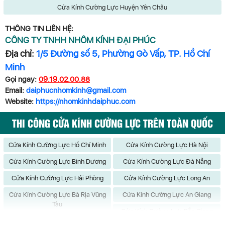
Cửa Kính Cường Lực Huyện Yên Châu
THÔNG TIN LIÊN HỆ:
CÔNG TY TNHH NHÔM KÍNH ĐẠI PHÚC
Địa chỉ:
1/5 Đường số 5, Phường Gò Vấp, TP. Hồ Chí
Minh
Gọi ngay:
09.19.02.00.88
Email:
daiphucnhomkinh@gmail.com
Website:
https://nhomkinhdaiphuc.com
THI CÔNG CỬA KÍNH CƯỜNG LỰC TRÊN TOÀN QUỐC
Cửa Kính Cường Lực Hồ Chí Minh
Cửa Kính Cường Lực Hà Nội
Cửa Kính Cường Lực Bình Dương
Cửa Kính Cường Lực Đà Nẵng
Cửa Kính Cường Lực Hải Phòng
Cửa Kính Cường Lực Long An
Cửa Kính Cường Lực Bà Rịa Vũng
Cửa Kính Cường Lực An Giang
Tàu
Cửa Kính Cường Lực Bắc Giang