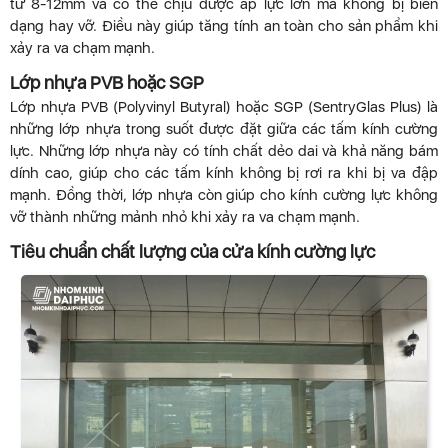
từ 8-12mm và có thể chịu được áp lực lớn mà không bị biến
dạng hay vỡ. Điều này giúp tăng tính an toàn cho sản phẩm khi
xảy ra va chạm mạnh.
Lớp nhựa PVB hoặc SGP
Lớp nhựa PVB (Polyvinyl Butyral) hoặc SGP (SentryGlas Plus) là
những lớp nhựa trong suốt được đặt giữa các tấm kính cường
lực. Những lớp nhựa này có tính chất dẻo dai và khả năng bám
dính cao, giúp cho các tấm kính không bị rơi ra khi bị va đập
mạnh. Đồng thời, lớp nhựa còn giúp cho kính cường lực không
vỡ thành những mảnh nhỏ khi xảy ra va chạm mạnh.
Tiêu chuẩn chất lượng của cửa kính cường lực