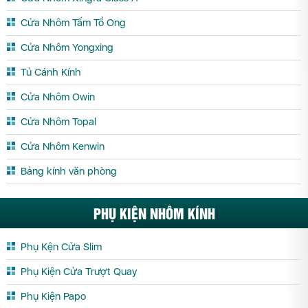
Cửa Nhôm Tấm Tổ Ong
Cửa Kính Cường Lực Sơn La
Cửa Kính Cường Lực Tây Ninh
Cửa Kính Cường Lực Thái Bình
Cửa Kính Cường Lực Thái Nguyên
Cửa Nhôm Yongxing
Cửa Kính Cường Lực Thanh Hóa
Cửa Kính Cường Lực Thừa Thiên
Tủ Cánh Kính
Huế
Cửa Nhôm Owin
Cửa Kính Cường Lực Tiền Giang
Cửa Kính Cường Lực Trà Vinh
Cửa Nhôm Topal
Cửa Kính Cường Lực Tuyên Quang
Cửa Kính Cường Lực Vĩnh Long
Cửa Nhôm Kenwin
Cửa Kính Cường Lực Vĩnh Phúc
Cửa Kính Cường Lực Yên Bái
Bảng kính văn phòng
PHỤ KIỆN NHÔM KÍNH
Phụ Kện Cửa Slim
Phụ Kiện Cửa Trượt Quay
Phụ Kiện Papo