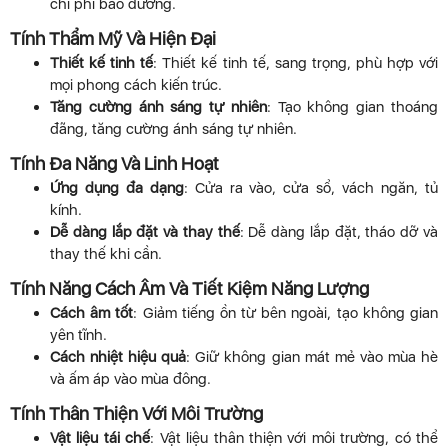
chi phí bảo dưỡng.
Tính Thẩm Mỹ Và Hiện Đại
Thiết kế tinh tế
: Thiết kế tinh tế, sang trọng, phù hợp với
mọi phong cách kiến trúc.
Tăng cường ánh sáng tự nhiên
: Tạo không gian thoáng
đãng, tăng cường ánh sáng tự nhiên.
Tính Đa Năng Và Linh Hoạt
Ứng dụng đa dạng
: Cửa ra vào, cửa sổ, vách ngăn, tủ
kính.
Dễ dàng lắp đặt và thay thế
: Dễ dàng lắp đặt, tháo dỡ và
thay thế khi cần.
Tính Năng Cách Âm Và Tiết Kiệm Năng Lượng
Cách âm tốt
: Giảm tiếng ồn từ bên ngoài, tạo không gian
yên tĩnh.
Cách nhiệt hiệu quả
: Giữ không gian mát mẻ vào mùa hè
và ấm áp vào mùa đông.
Tính Thân Thiện Với Môi Trường
Vật liệu tái chế
: Vật liệu thân thiện với môi trường, có thể