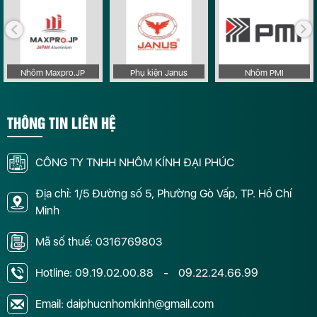
Nhôm Maxpro.JP
Phụ kiện Janus
Nhôm PMI
THÔNG TIN LIÊN HỆ
CÔNG TY TNHH NHÔM KÍNH ĐẠI PHÚC
Địa chỉ: 1/5 Đường số 5, Phường Gò Vấp, TP. Hồ Chí
Minh
Mã số thuế: 0316769803
Hotline:
09.19.02.00.88
-
09.22.24.66.99
Email: daiphucnhomkinh@gmail.com