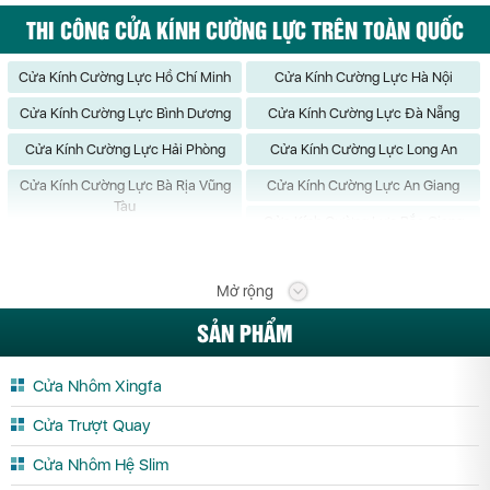
THI CÔNG CỬA KÍNH CƯỜNG LỰC TRÊN TOÀN QUỐC
Cửa Kính Cường Lực Hồ Chí Minh
Cửa Kính Cường Lực Hà Nội
Cửa Kính Cường Lực Bình Dương
Cửa Kính Cường Lực Đà Nẵng
Cửa Kính Cường Lực Hải Phòng
Cửa Kính Cường Lực Long An
Cửa Kính Cường Lực Bà Rịa Vũng
Cửa Kính Cường Lực An Giang
Tàu
Cửa Kính Cường Lực Bắc Giang
Cửa Kính Cường Lực Bắc Kạn
Cửa Kính Cường Lực Bạc Liêu
Mở rộng
Cửa Kính Cường Lực Bắc Ninh
Cửa Kính Cường Lực Bến Tre
SẢN PHẨM
Cửa Kính Cường Lực Bình Định
Cửa Kính Cường Lực Bình Phước
Cửa Kính Cường Lực Bình Thuận
Cửa Kính Cường Lực Cà Mau
Cửa Nhôm Xingfa
Cửa Kính Cường Lực Cần Thơ
Cửa Kính Cường Lực Cao Bằng
Cửa Trượt Quay
Cửa Kính Cường Lực Đắk Lắk
Cửa Kính Cường Lực Đắk Nông
Cửa Nhôm Hệ Slim
Cửa Kính Cường Lực Điện Biên
Cửa Kính Cường Lực Đồng Nai