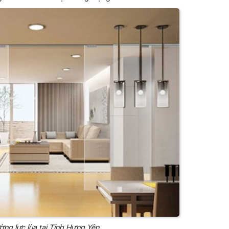
ờng lực lùa tại Tỉnh Hưng Yên