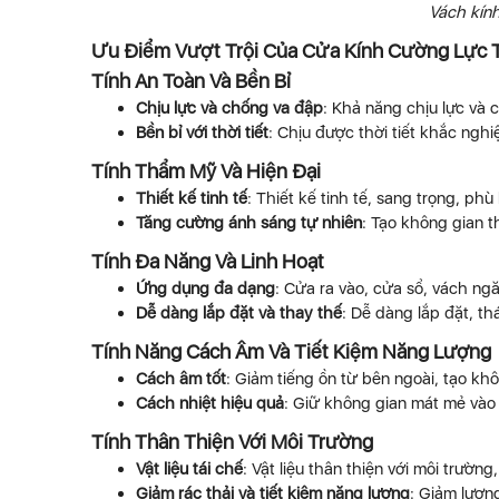
Vách kín
Ưu Điểm Vượt Trội Của Cửa Kính Cường Lực T
Tính An Toàn Và Bền Bỉ
Chịu lực và chống va đập
: Khả năng chịu lực và 
Bền bỉ với thời tiết
: Chịu được thời tiết khắc nghi
Tính Thẩm Mỹ Và Hiện Đại
Thiết kế tinh tế
: Thiết kế tinh tế, sang trọng, ph
Tăng cường ánh sáng tự nhiên
: Tạo không gian 
Tính Đa Năng Và Linh Hoạt
Ứng dụng đa dạng
: Cửa ra vào, cửa sổ, vách ngă
Dễ dàng lắp đặt và thay thế
: Dễ dàng lắp đặt, th
Tính Năng Cách Âm Và Tiết Kiệm Năng Lượng
Cách âm tốt
: Giảm tiếng ồn từ bên ngoài, tạo khô
Cách nhiệt hiệu quả
: Giữ không gian mát mẻ và
Tính Thân Thiện Với Môi Trường
Vật liệu tái chế
: Vật liệu thân thiện với môi trường,
Giảm rác thải và tiết kiệm năng lượng
: Giảm lượng