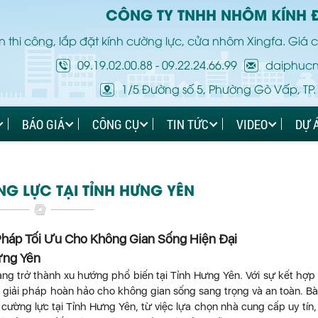
CÔNG TY TNHH NHÔM KÍNH 
 thi công, lắp đặt kính cường lực, cửa nhôm Xingfa. Giá c
09.19.02.00.88
-
09.22.24.66.99
daiphuc
1/5 Đường số 5, Phường Gò Vấp, TP.
BÁO GIÁ
CÔNG CỤ
TIN TỨC
VIDEO
DỰ 
G LỰC TẠI TỈNH HƯNG YÊN
Pháp Tối Ưu Cho Không Gian Sống Hiện Đại
ưng Yên
ng trở thành xu hướng phổ biến tại Tỉnh Hưng Yên. Với sự kết hợp
giải pháp hoàn hảo cho không gian sống sang trọng và an toàn. Bài
cường lực tại Tỉnh Hưng Yên, từ việc lựa chọn nhà cung cấp uy tín,