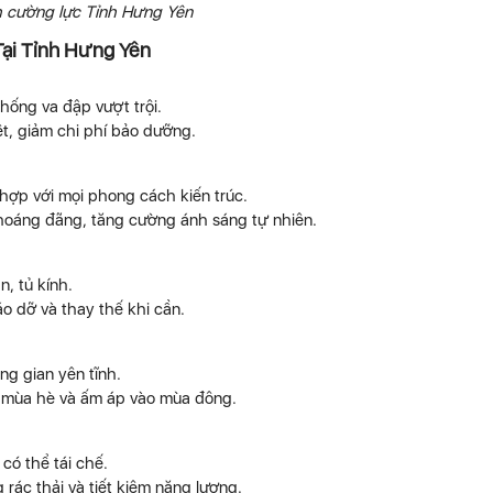
h cường lực Tỉnh Hưng Yên
ại Tỉnh Hưng Yên
chống va đập vượt trội.
ệt, giảm chi phí bảo dưỡng.
ù hợp với mọi phong cách kiến trúc.
thoáng đãng, tăng cường ánh sáng tự nhiên.
n, tủ kính.
áo dỡ và thay thế khi cần.
ng gian yên tĩnh.
o mùa hè và ấm áp vào mùa đông.
 có thể tái chế.
 rác thải và tiết kiệm năng lượng.