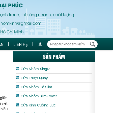
ĐẠI PHÚC
ạnh tranh, thi công nhanh, chất lượng
nhomkinh@gmail.com
 Hồ Chí Minh
ÁN
LIÊN HỆ
SẢN PHẨM
Cửa Nhôm Xingfa
Cửa Trượt Quay
Cửa Nhôm Hệ Slim
Cửa Nhôm Slim Cover
 giữa
 viết
Cửa Kính Cường Lực
 hiểu