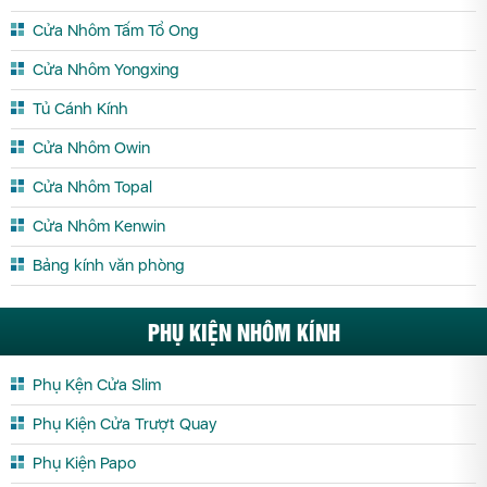
Cửa Nhôm Tấm Tổ Ong
Cửa Kính Cường Lực Sơn La
Cửa Kính Cường Lực Tây Ninh
Cửa Kính Cường Lực Thái Bình
Cửa Kính Cường Lực Thái Nguyên
Cửa Nhôm Yongxing
Cửa Kính Cường Lực Thanh Hóa
Cửa Kính Cường Lực Thừa Thiên
Tủ Cánh Kính
Huế
Cửa Nhôm Owin
Cửa Kính Cường Lực Tiền Giang
Cửa Kính Cường Lực Trà Vinh
Cửa Nhôm Topal
Cửa Kính Cường Lực Tuyên Quang
Cửa Kính Cường Lực Vĩnh Long
Cửa Nhôm Kenwin
Cửa Kính Cường Lực Vĩnh Phúc
Cửa Kính Cường Lực Yên Bái
Bảng kính văn phòng
PHỤ KIỆN NHÔM KÍNH
Phụ Kện Cửa Slim
Phụ Kiện Cửa Trượt Quay
Phụ Kiện Papo