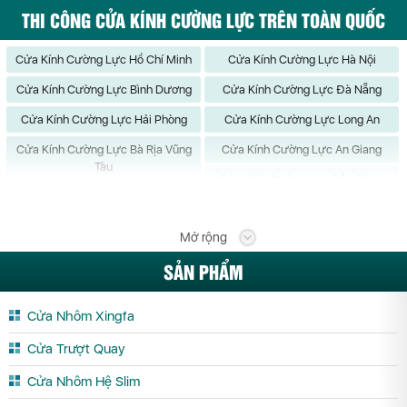
THI CÔNG CỬA KÍNH CƯỜNG LỰC TRÊN TOÀN QUỐC
Cửa Kính Cường Lực Hồ Chí Minh
Cửa Kính Cường Lực Hà Nội
Cửa Kính Cường Lực Bình Dương
Cửa Kính Cường Lực Đà Nẵng
Cửa Kính Cường Lực Hải Phòng
Cửa Kính Cường Lực Long An
Cửa Kính Cường Lực Bà Rịa Vũng
Cửa Kính Cường Lực An Giang
Tàu
Cửa Kính Cường Lực Bắc Giang
Cửa Kính Cường Lực Bắc Kạn
Cửa Kính Cường Lực Bạc Liêu
Mở rộng
Cửa Kính Cường Lực Bắc Ninh
Cửa Kính Cường Lực Bến Tre
SẢN PHẨM
Cửa Kính Cường Lực Bình Định
Cửa Kính Cường Lực Bình Phước
Cửa Kính Cường Lực Bình Thuận
Cửa Kính Cường Lực Cà Mau
Cửa Nhôm Xingfa
Cửa Kính Cường Lực Cần Thơ
Cửa Kính Cường Lực Cao Bằng
Cửa Trượt Quay
Cửa Kính Cường Lực Đắk Lắk
Cửa Kính Cường Lực Đắk Nông
Cửa Nhôm Hệ Slim
Cửa Kính Cường Lực Điện Biên
Cửa Kính Cường Lực Đồng Nai