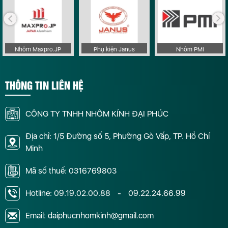
Nhôm Maxpro.JP
Phụ kiện Janus
Nhôm PMI
THÔNG TIN LIÊN HỆ
CÔNG TY TNHH NHÔM KÍNH ĐẠI PHÚC
Địa chỉ: 1/5 Đường số 5, Phường Gò Vấp, TP. Hồ Chí
Minh
Mã số thuế: 0316769803
Hotline:
09.19.02.00.88
-
09.22.24.66.99
Email: daiphucnhomkinh@gmail.com