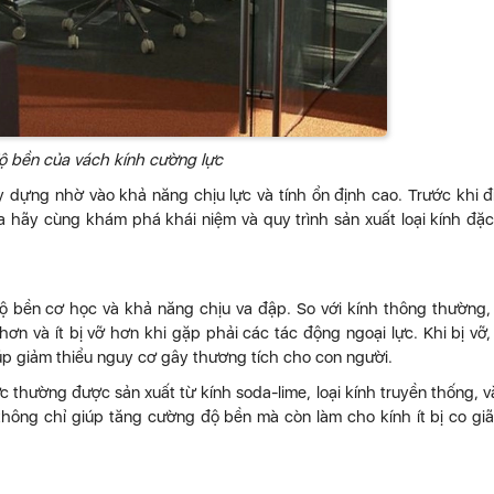
độ bền của vách kính cường lực
y dựng nhờ vào khả năng chịu lực và tính ổn định cao. Trước khi đ
a hãy cùng khám phá khái niệm và quy trình sản xuất loại kính đặc
 độ bền cơ học và khả năng chịu va đập. So với kính thông thường,
n và ít bị vỡ hơn khi gặp phải các tác động ngoại lực. Khi bị vỡ,
úp giảm thiểu nguy cơ gây thương tích cho con người.
 thường được sản xuất từ kính soda-lime, loại kính truyền thống, và
 không chỉ giúp tăng cường độ bền mà còn làm cho kính ít bị co gi