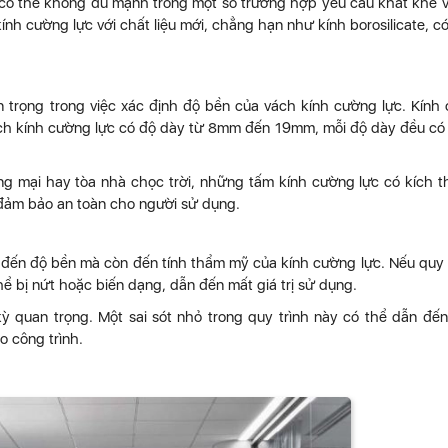
ó có thể không đủ mạnh trong một số trường hợp yêu cầu khắt khe 
kính cường lực với chất liệu mới, chẳng hạn như kính borosilicate, c
 trọng trong việc xác định độ bền của vách kính cường lực. Kính
ách kính cường lực có độ dày từ 8mm đến 19mm, mỗi độ dày đều c
ng mại hay tòa nhà chọc trời, những tấm kính cường lực có kích 
 đảm bảo an toàn cho người sử dụng.
g đến độ bền mà còn đến tính thẩm mỹ của kính cường lực. Nếu quy 
ể bị nứt hoặc biến dạng, dẫn đến mất giá trị sử dụng.
 kỳ quan trọng. Một sai sót nhỏ trong quy trình này có thể dẫn đến
o công trình.