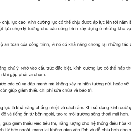
chịu lực cao. Kính cường lực có thể chịu được áp lực lên tới năm l
một lựa chọn lý tưởng cho các công trình xây dựng ở những khu v
ộ an toàn của công trình, vì nó có khả năng chống lại những tác
ng chú ý. Nhờ vào cấu trúc đặc biệt, kính cường lực có thể hấp th
nh khi gặp phải va chạm.
được các cú va đập mạnh mà không xảy ra hiện tượng nứt hoặc vỡ.
n giúp giảm thiểu chi phí sửa chữa và bảo trì.
g lực là khả năng chống nhiệt và cách âm. Khi sử dụng kính cườn
 độ và tiếng ồn từ bên ngoài, tạo ra môi trường sống thoải mái hơn.
, giúp giảm thiểu việc tiêu thụ năng lượng cho hệ thống điều hòa 
nh từ bên ngoài, mang lại không gian yên tĩnh và dễ chịu hơn cho 