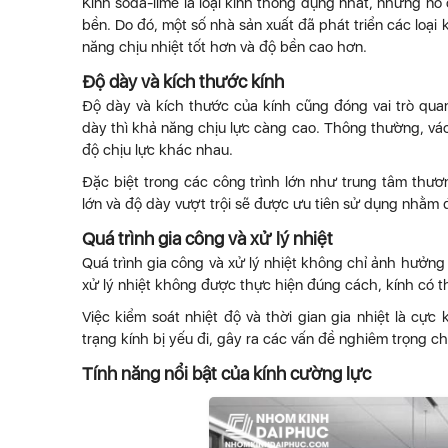
Kính soda-lime là loại kính thông dụng nhất, nhưng n
bền. Do đó, một số nhà sản xuất đã phát triển các loại 
năng chịu nhiệt tốt hơn và độ bền cao hơn.
Độ dày và kích thước kính
Độ dày và kích thước của kính cũng đóng vai trò quan
dày thì khả năng chịu lực càng cao. Thông thường, v
độ chịu lực khác nhau.
Đặc biệt trong các công trình lớn như trung tâm thươ
lớn và độ dày vượt trội sẽ được ưu tiên sử dụng nhằm
Quá trình gia công và xử lý nhiệt
Quá trình gia công và xử lý nhiệt không chỉ ảnh hưởn
xử lý nhiệt không được thực hiện đúng cách, kính có th
Việc kiểm soát nhiệt độ và thời gian gia nhiệt là cực
trạng kính bị yếu đi, gây ra các vấn đề nghiêm trọng ch
Tính năng nổi bật của kính cường lực