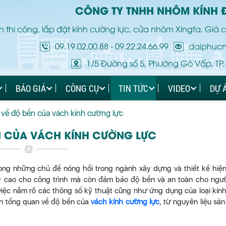
CÔNG TY TNHH NHÔM KÍNH 
 thi công, lắp đặt kính cường lực, cửa nhôm Xingfa. Giá c
09.19.02.00.88
-
09.22.24.66.99
daiphuc
1/5 Đường số 5, Phường Gò Vấp, TP.
BÁO GIÁ
CÔNG CỤ
TIN TỨC
VIDEO
DỰ 
 về độ bền của vách kính cường lực
ỀN CỦA VÁCH KÍNH CƯỜNG LỰC
ong những chủ đề nóng hổi trong ngành xây dựng và thiết kế hiện
ỹ cao cho công trình mà còn đảm bảo độ bền và an toàn cho ngư
iệc nắm rõ các thông số kỹ thuật cũng như ứng dụng của loại kín
nhìn tổng quan về độ bền của
vách kính cường lực
, từ nguyên liệu sản