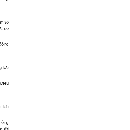
ần so
ực có
 động
ụ lực
 Điều
g lực
không
người