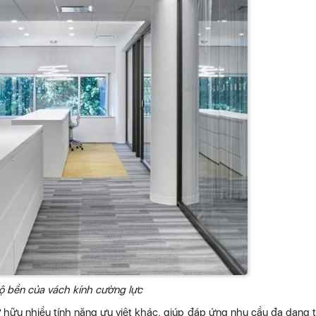
độ bền của vách kính cường lực
ở hữu nhiều tính năng ưu việt khác, giúp đáp ứng nhu cầu đa dạng 