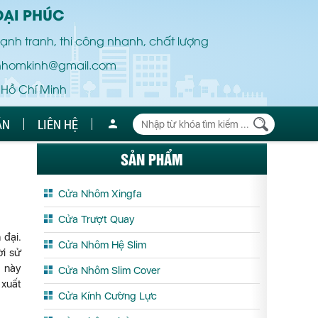
ĐẠI PHÚC
ạnh tranh, thi công nhanh, chất lượng
nhomkinh@gmail.com
 Hồ Chí Minh
ÁN
LIÊN HỆ
SẢN PHẨM
Cửa Nhôm Xingfa
Cửa Trượt Quay
 đại.
Cửa Nhôm Hệ Slim
ời sử
h này
Cửa Nhôm Slim Cover
 xuất
Cửa Kính Cường Lực