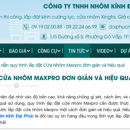
CÔNG TY TNHH NHÔM KÍNH 
 thi công, lắp đặt kính cường lực, cửa nhôm Xingfa. Giá c
09.19.02.00.88
-
09.22.24.66.99
daiphuc
1/5 Đường số 5, Phường Gò Vấp, TP.
BÁO GIÁ
CÔNG CỤ
TIN TỨC
VIDEO
DỰ 
dẫn quy trình lắp đặt Cửa Nhôm Maxpro đơn giản và hiệu quả
 CỬA NHÔM MAXPRO ĐƠN GIẢN VÀ HIỆU QU
iện đại nhờ vào độ bền cao, khả năng chống gỉ sét, cách âm, và
u quả sử dụng, quy trình lắp đặt cửa nhôm Maxpro cần được thực
bước lắp đặt cửa nhôm Maxpro một cách đơn giản và hiệu quả. Nế
ôm Kính Đại Phúc
là đối tác uy tín hàng đầu trong lĩnh vực lắp đặ
hất.