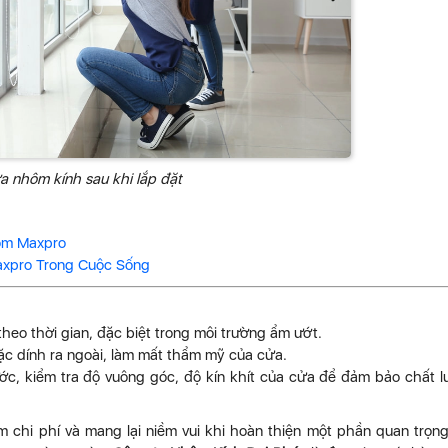
a nhôm kính sau khi lắp đặt
hôm Maxpro
xpro Trong Cuộc Sống
t theo thời gian, đặc biệt trong môi trường ẩm ướt.
oặc dính ra ngoài, làm mất thẩm mỹ của cửa.
ớc, kiểm tra độ vuông góc, độ kín khít của cửa để đảm bảo chất 
m chi phí và mang lại niềm vui khi hoàn thiện một phần quan trọn