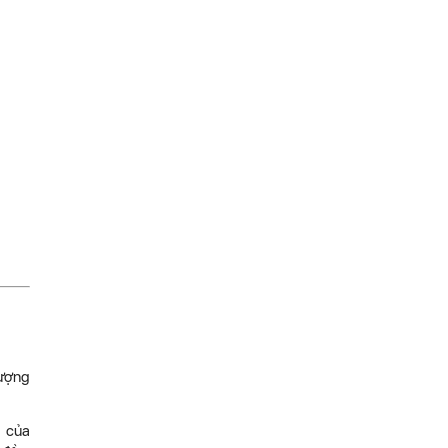
lượng
g của