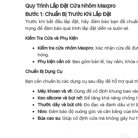
Quy Trình Lắp Đặt Cửa Nhôm Maxpro
Bước 1: Chuẩn Bị Trước Khi Lắp Đặt
Trước khi bắt đầu lắp đặt, hãy đảm bảo bạn đã chuẩn
trọng để đảm bảo quá trình lắp đặt diễn ra suôn sẻ.
Kiểm Tra Cửa và Phụ Kiện
Kiểm tra cửa nhôm Maxpro:
Xác nhận cửa đã được
hỏng.
Phụ kiện cần có
: Bao gồm bản lề, tay nắm, khóa 
Chuẩn Bị Dụng Cụ
Bạn cần chuẩn bị các dụng cụ sau đây để hỗ trợ quá trì
Máy khoan và vít:
Dùng để cố định khung bao và
Keo silicone và bọt nở:
Để tăng khả năng chống 
Thước dây và bút chì:
Đo đạc và đánh dấu vị trí l
Nivo:
Đảm bảo độ vuông góc và cân bằng của kh
Búa cao su:
Giúp cố định cửa mà không gây hư 