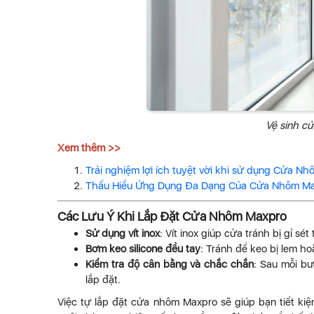
Vệ sinh cử
Xem thêm >>
Trải nghiệm lợi ích tuyệt vời khi sử dụng Cửa N
Thấu Hiểu Ứng Dụng Đa Dạng Của Cửa Nhôm Ma
Các Lưu Ý Khi Lắp Đặt Cửa Nhôm Maxpro
Sử dụng vít inox
: Vít inox giúp cửa tránh bị gỉ sé
Bơm keo silicone đều tay
: Tránh để keo bị lem h
Kiểm tra độ cân bằng và chắc chắn
: Sau mỗi bư
lắp đặt.
Việc tự lắp đặt cửa nhôm Maxpro sẽ giúp bạn tiết kiệ