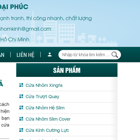
ĐẠI PHÚC
ạnh tranh, thi công nhanh, chất lượng
nhomkinh@gmail.com
 Hồ Chí Minh
ÁN
LIÊN HỆ
SẢN PHẨM
Ả
Cửa Nhôm Xingfa
Cửa Trượt Quay
 cách
Cửa Nhôm Hệ Slim
 hiện
u bạn
Cửa Nhôm Slim Cover
t cửa
Cửa Kính Cường Lực