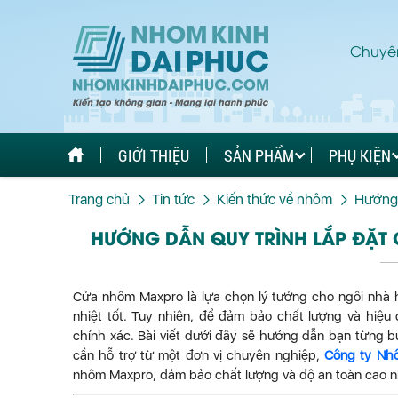
Chuyên
GIỚI THIỆU
SẢN PHẨM
PHỤ KIỆN
Trang chủ
Tin tức
Kiến thức về nhôm
Hướng 
HƯỚNG DẪN QUY TRÌNH LẮP ĐẶT
Cửa nhôm Maxpro là lựa chọn lý tưởng cho ngôi nhà h
nhiệt tốt. Tuy nhiên, để đảm bảo chất lượng và hiệ
chính xác. Bài viết dưới đây sẽ hướng dẫn bạn từng 
cần hỗ trợ từ một đơn vị chuyên nghiệp,
Công ty Nh
nhôm Maxpro, đảm bảo chất lượng và độ an toàn cao n