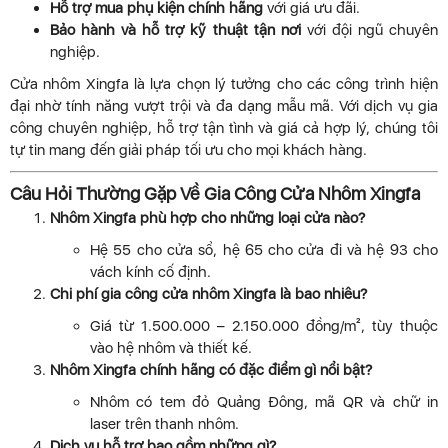
Hỗ trợ mua phụ kiện chính hãng
với giá ưu đãi.
Bảo hành và hỗ trợ kỹ thuật tận nơi
với đội ngũ chuyên
nghiệp.
Cửa nhôm Xingfa là lựa chọn lý tưởng cho các công trình hiện
đại nhờ tính năng vượt trội và đa dạng mẫu mã. Với dịch vụ gia
công chuyên nghiệp, hỗ trợ tận tình và giá cả hợp lý, chúng tôi
tự tin mang đến giải pháp tối ưu cho mọi khách hàng.
Câu Hỏi Thường Gặp Về Gia Công Cửa Nhôm Xingfa
Nhôm Xingfa phù hợp cho những loại cửa nào?
Hệ 55 cho cửa sổ, hệ 65 cho cửa đi và hệ 93 cho
vách kính cố định.
Chi phí gia công cửa nhôm Xingfa là bao nhiêu?
Giá từ 1.500.000 – 2.150.000 đồng/m², tùy thuộc
vào hệ nhôm và thiết kế.
Nhôm Xingfa chính hãng có đặc điểm gì nổi bật?
Nhôm có tem đỏ Quảng Đông, mã QR và chữ in
laser trên thanh nhôm.
Dịch vụ hỗ trợ bao gồm những gì?