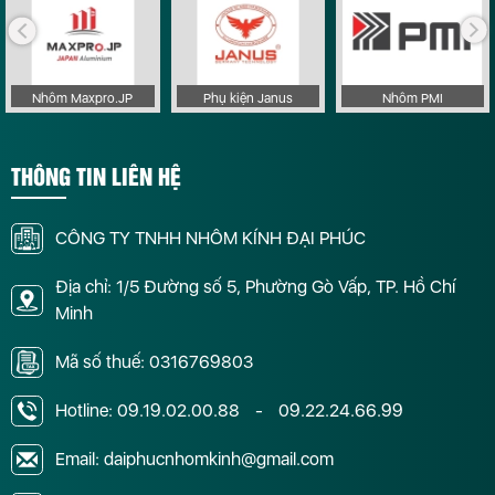
Nhôm Maxpro.JP
Phụ kiện Janus
Nhôm PMI
THÔNG TIN LIÊN HỆ
CÔNG TY TNHH NHÔM KÍNH ĐẠI PHÚC
Địa chỉ: 1/5 Đường số 5, Phường Gò Vấp, TP. Hồ Chí
Minh
Mã số thuế: 0316769803
Hotline:
09.19.02.00.88
-
09.22.24.66.99
Email: daiphucnhomkinh@gmail.com