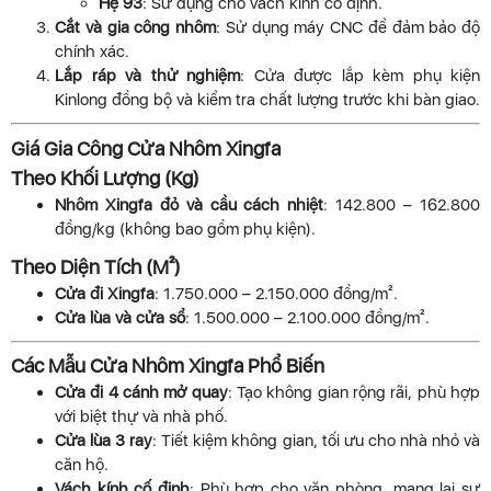
Hệ 93
: Sử dụng cho vách kính cố định.
Cắt và gia công nhôm
: Sử dụng máy CNC để đảm bảo độ
chính xác.
Lắp ráp và thử nghiệm
: Cửa được lắp kèm phụ kiện
Kinlong đồng bộ và kiểm tra chất lượng trước khi bàn giao.
Giá Gia Công Cửa Nhôm Xingfa
Theo Khối Lượng (Kg)
Nhôm Xingfa đỏ và cầu cách nhiệt
: 142.800 – 162.800
đồng/kg (không bao gồm phụ kiện).
Theo Diện Tích (M²)
Cửa đi Xingfa
: 1.750.000 – 2.150.000 đồng/m².
Cửa lùa và cửa sổ
: 1.500.000 – 2.100.000 đồng/m².
Các Mẫu Cửa Nhôm Xingfa Phổ Biến
Cửa đi 4 cánh mở quay
: Tạo không gian rộng rãi, phù hợp
với biệt thự và nhà phố.
Cửa lùa 3 ray
: Tiết kiệm không gian, tối ưu cho nhà nhỏ và
căn hộ.
Vách kính cố định
: Phù hợp cho văn phòng, mang lại sự