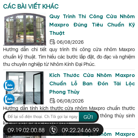
CÁC BÀI VIẾT KHÁC
Quy Trình Thi Công Cửa Nhôm
Maxpro Đúng Tiêu Chuẩn Kỹ
Thuật
06/08/2026
Hướng dẫn chi tiết quy trình thi công cửa nhôm Maxpro
chuẩn kỹ thuật. Tìm hiểu các bước lắp đặt, đo đạc và nghiệm
thu chuyên nghiệp từ Nhôm Kính Đại Phúc.
Kích Thước Cửa Nhôm Maxpro
Chuẩn Lỗ Ban Đón Tài Lộc
Phong Thủy
06/08/2026
Hướng dẫn tính kích thước cửa nhôm Maxpro chuẩn thước
Lỗ Ban. Nhôm Kính Đại Phúc tư vấn số đo thông thủy sinh
GỬI
khí, mang lại tài lộc cho gia chủ.
09.19.02.00.88
09.22.24.66.99
Cách Phân Biệt Nhôm Maxpro