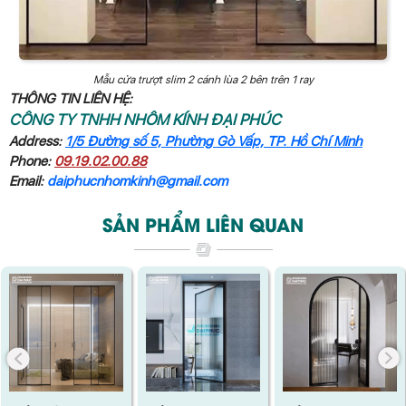
Mẫu cửa trượt slim 2 cánh lùa 2 bên trên 1 ray
THÔNG TIN LIÊN HỆ:
CÔNG TY TNHH NHÔM KÍNH ĐẠI PHÚC
Address:
1/5 Đường số 5, Phường Gò Vấp, TP. Hồ Chí Minh
Phone:
09.19.02.00.88
Email:
daiphucnhomkinh@gmail.com
SẢN PHẨM LIÊN QUAN