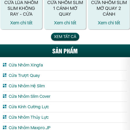
CỬA LÙA NHÔM
CỬA NHÔM SLIM
CỬA NHÔM SLIM
SLIM KHÔNG
1 CÁNH MỞ
MỞ QUAY 2
RAY - CỬA
QUAY
CÁNH
NHÔM CAO CẤP
Xem chi tết
Xem chi tết
Xem chi tết
TỐI ƯU KHÔNG
GIAN
XEM TẤT CẢ
SẢN PHẨM
Cửa Nhôm Xingfa
Cửa Trượt Quay
Cửa Nhôm Hệ Slim
Cửa Nhôm Slim Cover
Cửa Kính Cường Lực
Cửa Nhôm Thủy Lực
Cửa Nhôm Maxpro.JP