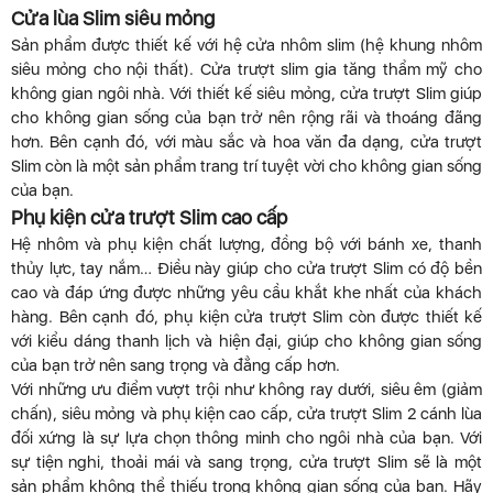
Cửa lùa Slim siêu mỏng
Sản phẩm được thiết kế với hệ cửa nhôm slim (hệ khung nhôm
siêu mỏng cho nội thất). Cửa trượt slim gia tăng thẩm mỹ cho
không gian ngôi nhà. Với thiết kế siêu mỏng, cửa trượt Slim giúp
cho không gian sống của bạn trở nên rộng rãi và thoáng đãng
hơn. Bên cạnh đó, với màu sắc và hoa văn đa dạng, cửa trượt
Slim còn là một sản phẩm trang trí tuyệt vời cho không gian sống
của bạn.
Phụ kiện cửa trượt Slim cao cấp
Hệ nhôm và phụ kiện chất lượng, đồng bộ với bánh xe, thanh
thủy lực, tay nắm… Điều này giúp cho cửa trượt Slim có độ bền
cao và đáp ứng được những yêu cầu khắt khe nhất của khách
hàng. Bên cạnh đó, phụ kiện cửa trượt Slim còn được thiết kế
với kiểu dáng thanh lịch và hiện đại, giúp cho không gian sống
của bạn trở nên sang trọng và đẳng cấp hơn.
Với những ưu điểm vượt trội như không ray dưới, siêu êm (giảm
chấn), siêu mỏng và phụ kiện cao cấp, cửa trượt Slim 2 cánh lùa
đối xứng là sự lựa chọn thông minh cho ngôi nhà của bạn. Với
sự tiện nghi, thoải mái và sang trọng, cửa trượt Slim sẽ là một
sản phẩm không thể thiếu trong không gian sống của bạn. Hãy