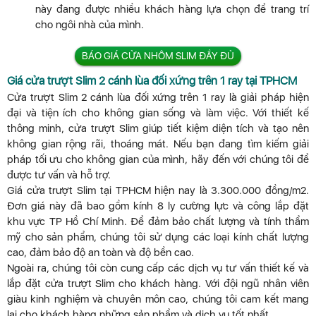
này đang được nhiều khách hàng lựa chọn để trang trí
cho ngôi nhà của mình.
BÁO GIÁ CỬA NHÔM SLIM ĐẦY ĐỦ
Giá cửa trượt Slim 2 cánh lùa đối xứng trên 1 ray tại TPHCM
Cửa trượt Slim 2 cánh lùa đối xứng trên 1 ray là giải pháp hiện
đại và tiện ích cho không gian sống và làm việc. Với thiết kế
thông minh, cửa trượt Slim giúp tiết kiệm diện tích và tạo nên
không gian rộng rãi, thoáng mát. Nếu bạn đang tìm kiếm giải
pháp tối ưu cho không gian của mình, hãy đến với chúng tôi để
được tư vấn và hỗ trợ.
Giá cửa trượt Slim tại TPHCM hiện nay là 3.300.000 đồng/m2.
Đơn giá này đã bao gồm kính 8 ly cường lực và công lắp đặt
khu vực TP Hồ Chí Minh. Để đảm bảo chất lượng và tính thẩm
mỹ cho sản phẩm, chúng tôi sử dụng các loại kính chất lượng
cao, đảm bảo độ an toàn và độ bền cao.
Ngoài ra, chúng tôi còn cung cấp các dịch vụ tư vấn thiết kế và
lắp đặt cửa trượt Slim cho khách hàng. Với đội ngũ nhân viên
giàu kinh nghiệm và chuyên môn cao, chúng tôi cam kết mang
lại cho khách hàng những sản phẩm và dịch vụ tốt nhất.