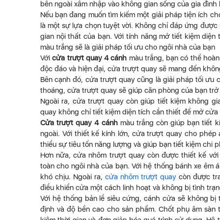
bên ngoài xâm nhập vào không gian sống của gia đình 
Nếu bạn đang muốn tìm kiếm một giải pháp tiện ích c
là một sự lựa chọn tuyệt vời. Không chỉ đáp ứng được
gian nội thất của bạn. Với tính năng mở tiết kiệm di
màu trắng sẽ là giải pháp tối ưu cho ngôi nhà của bạn
Với
cửa trượt quay 4 cánh
màu trắng, bạn có thể hoàn
độc đáo và hiện đại, cửa trượt quay sẽ mang đến khôn
Bên cạnh đó, cửa trượt quay cũng là giải pháp tối ưu 
thoáng, cửa trượt quay sẽ giúp căn phòng của bạn trở 
Ngoài ra, cửa trượt quay còn giúp tiết kiệm không g
quay không chỉ tiết kiệm diện tích cần thiết để mở cửa
Cửa trượt quay 4 cánh
màu trắng còn giúp bạn tiết k
ngoài. Với thiết kế kính lớn, cửa trượt quay cho phé
thiểu sự tiêu tốn năng lượng và giúp bạn tiết kiệm chi 
Hơn nữa, cửa nhôm trượt quay còn được thiết kế với n
toàn cho ngôi nhà của bạn. Với hệ thống bánh xe êm á
khó chịu. Ngoài ra,
cửa nhôm trượt quay
còn được tra
điều khiển cửa một cách linh hoạt và không bị tình trạn
Với hệ thống bản lề siêu cứng, cánh cửa sẽ không bị 
định và độ bền cao cho sản phẩm. Chốt phụ âm sàn tự