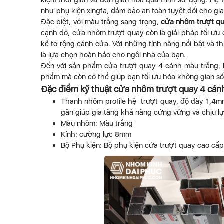
kiệm thời gian và đơn giản hóa quá trình sử dụng. Hệ
như phụ kiện xingfa, đảm bảo an toàn tuyệt đối cho gia
Đặc biệt, với màu trắng sang trọng,
cửa nhôm trượt q
cạnh đó, cửa nhôm trượt quay còn là giải pháp tối ưu 
kế to rộng cánh cửa. Với những tính năng nổi bật và 
là lựa chọn hoàn hảo cho ngôi nhà của bạn.
Đến với sản phẩm cửa trượt quay 4 cánh màu trắng, 
phẩm mà còn có thể giúp bạn tối ưu hóa không gian sốn
Đặc điểm kỹ thuật cửa nhôm trượt quay 4 cán
Thanh nhôm profile hệ trượt quay, độ dày 1,4m
gân giúp gia tăng khả năng cứng vững và chịu l
Màu nhôm: Màu trắng
Kính: cường lực 8mm
Bộ Phụ kiện: Bộ phụ kiện cửa trượt quay cao cấp