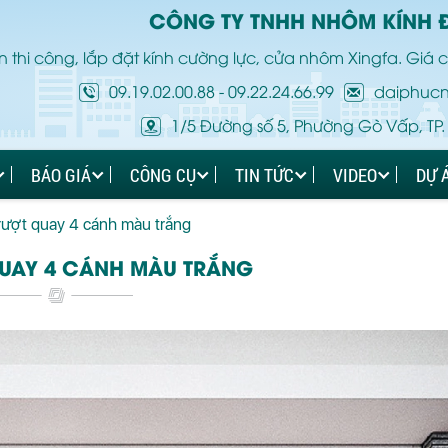
CÔNG TY TNHH NHÔM KÍNH 
 thi công, lắp đặt kính cường lực, cửa nhôm Xingfa. Giá c
09.19.02.00.88
-
09.22.24.66.99
daiphuc
1/5 Đường số 5, Phường Gò Vấp, TP.
BÁO GIÁ
CÔNG CỤ
TIN TỨC
VIDEO
DỰ 
rượt quay 4 cánh màu trắng
UAY 4 CÁNH MÀU TRẮNG