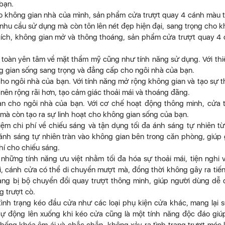
bạn.
ho không gian nhà của mình, sản phẩm cửa trượt quay 4 cánh màu 
 nhu cầu sử dụng mà còn tôn lên nét đẹp hiện đại, sang trọng cho 
ện tích, không gian mở và thông thoáng, sản phẩm cửa trượt quay 4
 toàn yên tâm về mặt thẩm mỹ cũng như tính năng sử dụng. Với thi
g gian sống sang trọng và đẳng cấp cho ngôi nhà của bạn.
cho ngôi nhà của bạn. Với tính năng mở rộng không gian và tạo sự 
nên rộng rãi hơn, tạo cảm giác thoải mái và thoáng đãng.
ian cho ngôi nhà của bạn. Với cơ chế hoạt động thông minh, cửa 
 mà còn tạo ra sự linh hoạt cho không gian sống của bạn.
iệm chi phí về chiếu sáng và tận dụng tối đa ánh sáng tự nhiên t
p ánh sáng tự nhiên tràn vào không gian bên trong căn phòng, giúp
phí cho chiếu sáng.
hững tính năng ưu việt nhằm tối đa hóa sự thoải mái, tiện nghi 
i, cánh cửa có thể di chuyển mượt mà, đồng thời không gây ra tiế
ng bị bộ chuyển đổi quay trượt thông minh, giúp người dùng dễ
g trượt cò.
tình trạng kéo đầu cửa như các loại phụ kiện cửa khác, mang lại 
 động lên xuống khi kéo cửa cũng là một tính năng độc đáo giúp