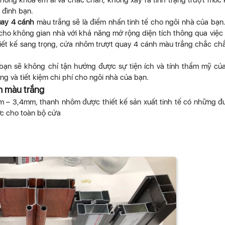
 thống khóa êm ái và chắc chắn, không xảy ra tình trạng trượt móc
 đình bạn.
uay 4 cánh
màu trắng sẽ là điểm nhấn tinh tế cho ngôi nhà của bạn
cho không gian nhà với khả năng mở rộng diện tích thông qua việc 
thiết kế sang trọng, cửa nhôm trượt quay 4 cánh màu trắng chắc ch
bạn sẽ không chỉ tận hưởng được sự tiện ích và tính thẩm mỹ củ
g và tiết kiệm chi phí cho ngôi nhà của bạn.
h màu trắng
m – 3,4mm, thanh nhôm được thiết kế sản xuất tinh tế có những 
ực cho toàn bộ cửa