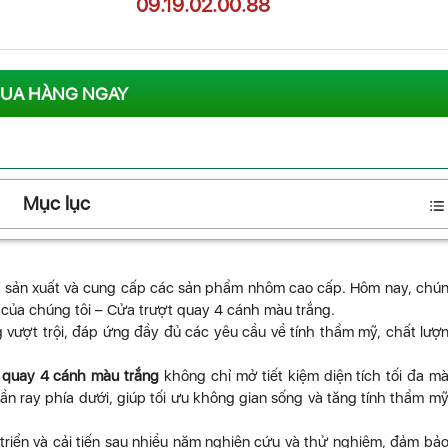
09.19.02.00.88
UA HÀNG NGAY
Mục lục
về sản xuất và cung cấp các sản phẩm nhôm cao cấp. Hôm nay, chún
của chúng tôi – Cửa trượt quay 4 cánh màu trắng.
g vượt trội, đáp ứng đầy đủ các yêu cầu về tính thẩm mỹ, chất lượ
 quay 4 cánh màu trắng
không chỉ mở tiết kiệm diện tích tối đa m
n ray phía dưới, giúp tối ưu không gian sống và tăng tính thẩm m
triển và cải tiến sau nhiều năm nghiên cứu và thử nghiệm, đảm bả