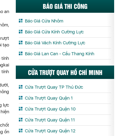
BÁO GIÁ THI CÔNG
ảo an
Báo Giá Cửa Nhôm
nhôm,
Báo Giá Cửa Kính Cường Lực
trượt
Báo Giá Vách Kính Cường Lực
i tạo
Báo Giá Lan Can - Cầu Thang Kính
 tính
ngkai
CỬA TRƯỢT QUAY HỒ CHÍ MINH
 tính
dưới,
Cửa Trượt Quay TP Thủ Đức
thông
Cửa Trượt Quay Quận 1
g lực
Cửa Trượt Quay Quận 10
 hiện
Cửa Trượt Quay Quận 11
 chốt
Cửa Trượt Quay Quận 12
ng ồn