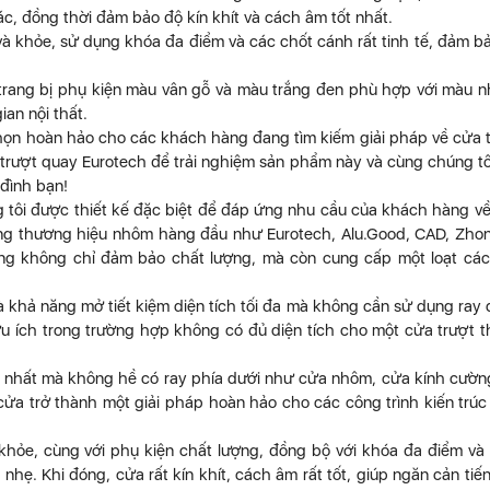
c, đồng thời đảm bảo độ kín khít và cách âm tốt nhất.
và khỏe, sử dụng khóa đa điểm và các chốt cánh rất tinh tế, đảm b
rang bị phụ kiện màu vân gỗ và màu trắng đen phù hợp với màu 
an nội thất.
 chọn hoàn hảo cho các khách hàng đang tìm kiếm giải pháp về cửa 
trượt quay Eurotech để trải nghiệm sản phẩm này và cùng chúng tô
đình bạn!
tôi được thiết kế đặc biệt để đáp ứng nhu cầu của khách hàng về
hững thương hiệu nhôm hàng đầu như Eurotech, Alu.Good, CAD, Zho
ng không chỉ đảm bảo chất lượng, mà còn cung cấp một loạt các
 khả năng mở tiết kiệm diện tích tối đa mà không cần sử dụng ray 
ữu ích trong trường hợp không có đủ diện tích cho một cửa trượt 
 nhất mà không hề có ray phía dưới như cửa nhôm, cửa kính cườn
cửa trở thành một giải pháp hoàn hảo cho các công trình kiến trúc
khỏe, cùng với phụ kiện chất lượng, đồng bộ với khóa đa điểm và
, nhẹ. Khi đóng, cửa rất kín khít, cách âm rất tốt, giúp ngăn cản tiế