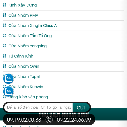
Kính Xây Dựng
Cửa Nhôm PMA
Cửa Nhôm Xingfa Class A
Cửa Nhôm Tấm Tổ Ong
Cửa Nhôm Yongxing
Tủ Cánh Kính
Cửa Nhôm Owin
Cửa Nhôm Topal
Cửa Nhôm Kenwin
Bảng kính văn phòng
GỬI
PHỤ KIỆN NHÔM KÍNH
09.19.02.00.88
09.22.24.66.99