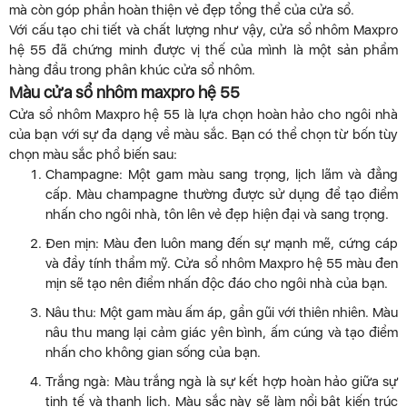
mà còn góp phần hoàn thiện vẻ đẹp tổng thể của cửa sổ.
Với cấu tạo chi tiết và chất lượng như vậy, cửa sổ nhôm Maxpro
hệ 55 đã chứng minh được vị thế của mình là một sản phẩm
hàng đầu trong phân khúc cửa sổ nhôm.
Màu cửa sổ nhôm maxpro hệ 55
Cửa sổ nhôm Maxpro hệ 55 là lựa chọn hoàn hảo cho ngôi nhà
của bạn với sự đa dạng về màu sắc. Bạn có thể chọn từ bốn tùy
chọn màu sắc phổ biến sau:
Champagne: Một gam màu sang trọng, lịch lãm và đẳng
cấp. Màu champagne thường được sử dụng để tạo điểm
nhấn cho ngôi nhà, tôn lên vẻ đẹp hiện đại và sang trọng.
Đen mịn: Màu đen luôn mang đến sự mạnh mẽ, cứng cáp
và đầy tính thẩm mỹ. Cửa sổ nhôm Maxpro hệ 55 màu đen
mịn sẽ tạo nên điểm nhấn độc đáo cho ngôi nhà của bạn.
Nâu thu: Một gam màu ấm áp, gần gũi với thiên nhiên. Màu
nâu thu mang lại cảm giác yên bình, ấm cúng và tạo điểm
nhấn cho không gian sống của bạn.
Trắng ngà: Màu trắng ngà là sự kết hợp hoàn hảo giữa sự
tinh tế và thanh lịch. Màu sắc này sẽ làm nổi bật kiến trúc