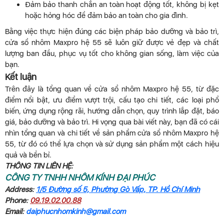
Đảm bảo thanh chắn an toàn hoạt động tốt, không bị kẹt
hoặc hỏng hóc để đảm bảo an toàn cho gia đình.
Bằng việc thực hiện đúng các biện pháp bảo dưỡng và bảo trì,
cửa sổ nhôm Maxpro hệ 55 sẽ luôn giữ được vẻ đẹp và chất
lượng ban đầu, phục vụ tốt cho không gian sống, làm việc của
bạn.
Kết luận
Trên đây là tổng quan về cửa sổ nhôm Maxpro hệ 55, từ đặc
điểm nổi bật, ưu điểm vượt trội, cấu tạo chi tiết, các loại phổ
biến, ứng dụng rộng rãi, hướng dẫn chọn, quy trình lắp đặt, báo
giá, bảo dưỡng và bảo trì. Hi vọng qua bài viết này, bạn đã có cái
nhìn tổng quan và chi tiết về sản phẩm cửa sổ nhôm Maxpro hệ
55, từ đó có thể lựa chọn và sử dụng sản phẩm một cách hiệu
quả và bền bỉ.
THÔNG TIN LIÊN HỆ:
CÔNG TY TNHH NHÔM KÍNH ĐẠI PHÚC
Address:
1/5 Đường số 5, Phường Gò Vấp, TP. Hồ Chí Minh
Phone:
09.19.02.00.88
Email:
daiphucnhomkinh@gmail.com