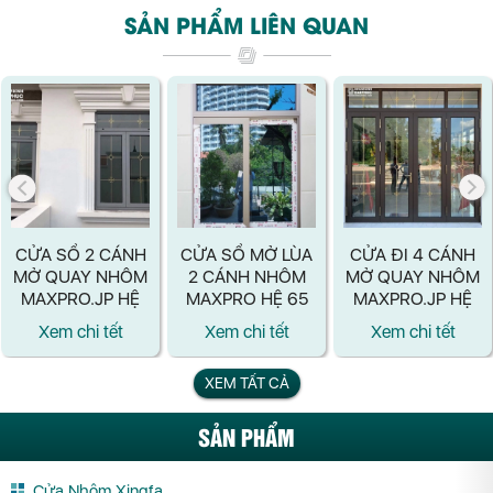
SẢN PHẨM LIÊN QUAN
CỬA SỔ 2 CÁNH
CỬA SỔ MỞ LÙA
CỬA ĐI 4 CÁNH
MỞ QUAY NHÔM
2 CÁNH NHÔM
MỞ QUAY NHÔM
MAXPRO.JP HỆ
MAXPRO HỆ 65
MAXPRO.JP HỆ
83
83
Xem chi tết
Xem chi tết
Xem chi tết
XEM TẤT CẢ
SẢN PHẨM
Cửa Nhôm Xingfa