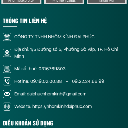
Nhôm Maxpro.JP
Phụ kiện Janus
Nhôm PMI
THÔNG TIN LIÊN HỆ
CÔNG TY TNHH NHÔM KÍNH ĐẠI PHÚC
Địa chỉ: 1/5 Đường số 5, Phường Gò Vấp, TP. Hồ Chí
Minh
Mã số thuế: 0316769803
Hotline:
09.19.02.00.88
-
09.22.24.66.99
Email: daiphucnhomkinh@gmail.com
Website: https://nhomkinhdaiphuc.com
ĐIỀU KHOẢN SỬ DỤNG