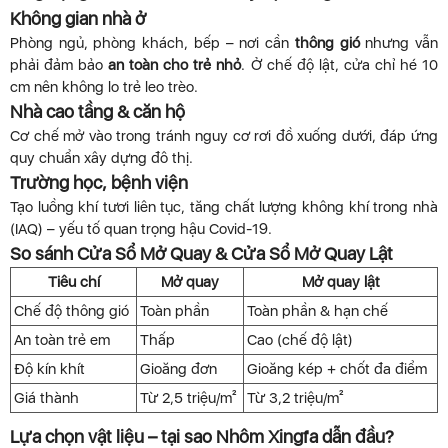
Không gian nhà ở
Phòng ngủ, phòng khách, bếp – nơi cần
thông gió
nhưng vẫn
phải đảm bảo
an toàn cho trẻ nhỏ
. Ở chế độ lật, cửa chỉ hé 10
cm nên không lo trẻ leo trèo.
Nhà cao tầng & căn hộ
Cơ chế mở vào trong tránh nguy cơ rơi đồ xuống dưới, đáp ứng
quy chuẩn xây dựng đô thị.
Trường học, bệnh viện
Tạo luồng khí tươi liên tục, tăng chất lượng không khí trong nhà
(IAQ) – yếu tố quan trọng hậu Covid-19.
So sánh Cửa Sổ Mở Quay & Cửa Sổ Mở Quay Lật
Tiêu chí
Mở quay
Mở quay lật
Chế độ thông gió
Toàn phần
Toàn phần & hạn chế
An toàn trẻ em
Thấp
Cao (chế độ lật)
Độ kín khít
Gioăng đơn
Gioăng kép + chốt đa điểm
Giá thành
Từ 2,5 triệu/m²
Từ 3,2 triệu/m²
Lựa chọn vật liệu – tại sao Nhôm Xingfa dẫn đầu?