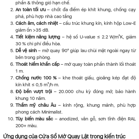
phần & thông gió hạn chế.
An toàn tối ưu
– chốt đa điểm ép khít khung, chống cạy
phá, phù hợp nhà cao tầng
Cách âm, cách nhiệt
– cấu trúc khung kín, kính hộp Low-E
giảm ồn >35 dB.
Tiết kiệm năng lượng
– hệ số U-value ≤ 2.2 W/m²K, giảm
30 % chi phí điều hòa.
Dễ vệ sinh
– mở quay 90° giúp lau chùi mặt ngoài ngay từ
bên trong phòng.
Thoát hiểm khẩn cấp
– mở quay toàn phần thành lối thoát
1 m.
Chống nước 100 %
– khe thoát giấu, gioăng kép đạt độ
kín khít ≤ 0,5 m³/h·m.
Độ bền vượt trội
– 20.000 chu kỳ đóng mở, bảo hành
khung 10 năm.
Thẩm mỹ châu Âu
– kính rộng, khung mảnh, phù hợp
phong cách Minimalist.
Tùy biến màu sắc
– anodized, vân gỗ, sơn tĩnh điện RAL
200+ màu.
Ứng dụng của Cửa Sổ Mở Quay Lật trong kiến trúc