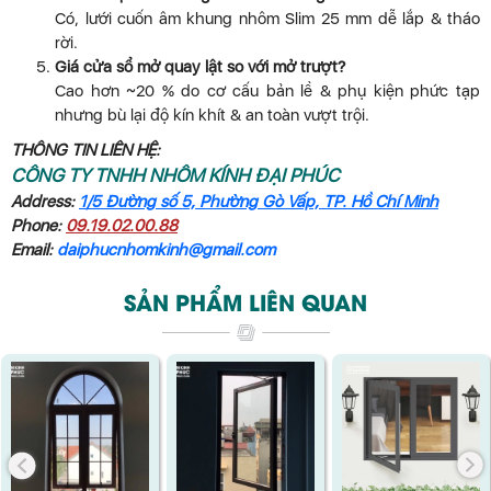
Có, lưới cuốn âm khung nhôm Slim 25 mm dễ lắp & tháo
rời.
Giá cửa sổ mở quay lật so với mở trượt?
Cao hơn ~20 % do cơ cấu bản lề & phụ kiện phức tạp
nhưng bù lại độ kín khít & an toàn vượt trội.
THÔNG TIN LIÊN HỆ:
CÔNG TY TNHH NHÔM KÍNH ĐẠI PHÚC
Address:
1/5 Đường số 5, Phường Gò Vấp, TP. Hồ Chí Minh
Phone:
09.19.02.00.88
Email:
daiphucnhomkinh@gmail.com
SẢN PHẨM LIÊN QUAN