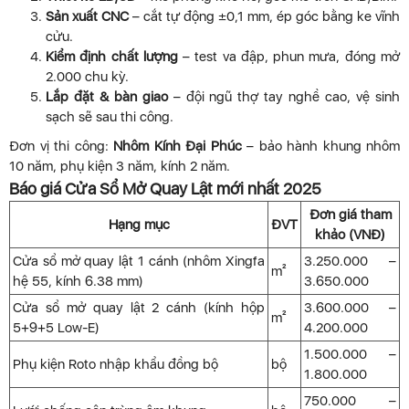
Sản xuất CNC
– cắt tự động ±0,1 mm, ép góc bằng ke vĩnh
cửu.
Kiểm định chất lượng
– test va đập, phun mưa, đóng mở
2.000 chu kỳ.
Lắp đặt & bàn giao
– đội ngũ thợ tay nghề cao, vệ sinh
sạch sẽ sau thi công.
Đơn vị thi công:
Nhôm Kính Đại Phúc
– bảo hành khung nhôm
10 năm, phụ kiện 3 năm, kính 2 năm.
Báo giá Cửa Sổ Mở Quay Lật mới nhất 2025
Đơn giá tham
Hạng mục
ĐVT
khảo (VNĐ)
Cửa sổ mở quay lật 1 cánh (nhôm Xingfa
3.250.000 –
m²
hệ 55, kính 6.38 mm)
3.650.000
Cửa sổ mở quay lật 2 cánh (kính hộp
3.600.000 –
m²
5+9+5 Low-E)
4.200.000
1.500.000 –
Phụ kiện Roto nhập khẩu đồng bộ
bộ
1.800.000
750.000 –