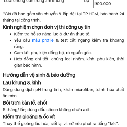
Lưới chống côn trùng âm khung
bộ
900.000
*Giá đã bao gồm vận chuyển & lắp đặt tại TP.HCM, bảo hành 24
tháng tại công trình.
Kinh nghiệm chọn đơn vị thi công uy tín
Kiểm tra hồ sơ năng lực & dự án thực tế.
Yêu cầu
mẫu profile
& test cắt ngang kiểm tra khoang
rỗng.
Cam kết phụ kiện đồng bộ, rõ nguồn gốc.
Hợp đồng chi tiết: chủng loại nhôm, kính, phụ kiện, thời
gian bảo hành.
Hướng dẫn vệ sinh & bảo dưỡng
Lau khung & kính
Dùng dung dịch pH trung tính, khăn microfiber, tránh hóa chất
ăn mòn.
Bôi trơn bản lề, chốt
6 tháng/ lần; dùng dầu silicon không chứa axit.
Kiểm tra gioăng & ốc vít
Thay thế gioăng lão hóa, siết lại vít nở nếu phát ra tiếng “két”.