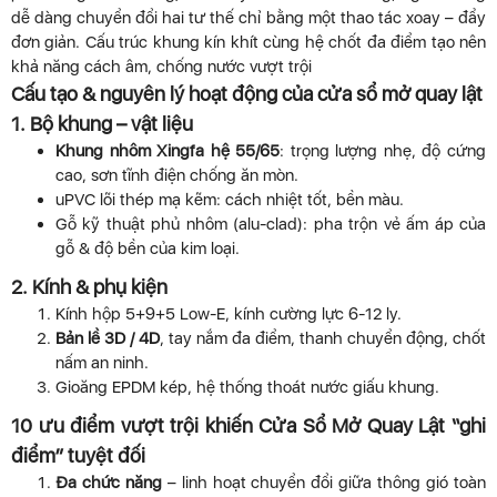
dễ dàng chuyển đổi hai tư thế chỉ bằng một thao tác xoay – đẩy
đơn giản. Cấu trúc khung kín khít cùng hệ chốt đa điểm tạo nên
khả năng cách âm, chống nước vượt trội
Cấu tạo & nguyên lý hoạt động của cửa sổ mở quay lật
1. Bộ khung – vật liệu
Khung nhôm Xingfa hệ 55/65
: trọng lượng nhẹ, độ cứng
cao, sơn tĩnh điện chống ăn mòn.
uPVC lõi thép mạ kẽm: cách nhiệt tốt, bền màu.
Gỗ kỹ thuật phủ nhôm (alu-clad): pha trộn vẻ ấm áp của
gỗ & độ bền của kim loại.
2. Kính & phụ kiện
Kính hộp 5+9+5 Low-E, kính cường lực 6-12 ly.
Bản lề 3D / 4D
, tay nắm đa điểm, thanh chuyển động, chốt
nấm an ninh.
Gioăng EPDM kép, hệ thống thoát nước giấu khung.
10 ưu điểm vượt trội khiến Cửa Sổ Mở Quay Lật “ghi
điểm” tuyệt đối
Đa chức năng
– linh hoạt chuyển đổi giữa thông gió toàn