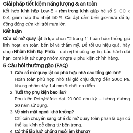
Giải pháp tiết kiệm năng lượng & an toàn
Kết hợp
kính hộp Low-E + rèm trong kính
giúp hệ số SHGC <
0,4, giảm hấp thu nhiệt 50 %. Cài đặt cảm biến gió-mưa để tự
động đóng cửa khi trời mưa lớn.
Kết luận
Cửa sổ mở quay lật
là lựa chọn “2 trong 1” hoàn hảo: thông gió
linh hoạt, an toàn, bền bỉ và thẩm mỹ. Để tối ưu hiệu quả, hãy
chọn
Nhôm Kính Đại Phúc
– đơn vị thi công uy tín, bảo hành dài
hạn, cam kết sử dụng nhôm Xingfa & phụ kiện chính hãng.
5 Câu hỏi thường gặp (FAQ)
Cửa sổ mở quay lật có phù hợp nhà cao tầng gió lớn?
Hoàn toàn phù hợp nhờ tải gió chịu đựng đến 2000 Pa,
khung nhôm dày 1,4 mm & chốt đa điểm.
Tuổi thọ phụ kiện bao lâu?
Phụ kiện Roto/Häfele đạt 20.000 chu kỳ – tương đương
20 năm sử dụng.
Vệ sinh mặt ngoài khó không?
Chỉ cần chuyển sang chế độ mở quay toàn phần là bạn có
thể lau kính dễ dàng từ bên trong.
Có thể lắp lưới chống muỗi âm khung?