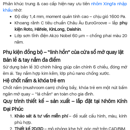
Phân khúc trung & cao cấp hiện nay ưu tiên
nhôm Xingfa nhập
khẩu
nhờ:
Độ dày 1,4 mm, moment quán tính cao – chịu gió 1600 Pa.
Khoang rãnh C tiêu chuẩn Châu Âu EuroGroove – lắp
phụ
kiện Roto, Häfele, KinLong, Daishin
.
Lớp sơn tĩnh điện Akzo Nobel 60 μm – chống phai màu 20
năm.
Phụ kiện đồng bộ – “linh hồn” của cửa sổ mở quay lật
Bản lề & tay nắm đa điểm
Sử dụng bản lề 3D chính hãng giúp cân chỉnh 6 chiều, đóng mở
êm ái. Tay nắm hợp kim kẽm, lớp phủ nano chống xước.
Hệ chốt nấm & khóa trẻ em
Chốt nấm (mushroom cam) chống bẩy, khóa trẻ em một nút bấm
ngăn mở quay – “lá chắn” an toàn cho gia đình.
Quy trình thiết kế – sản xuất – lắp đặt tại Nhôm Kính
Đại Phúc
Khảo sát & tư vấn miễn phí
– đề xuất cấu hình, màu, kính
phù hợp.
Thiết kế 2D/3D
– mô phỏng khe hở, góc mở trên CAD/BIM.