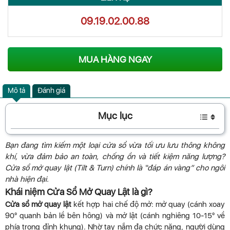
09.19.02.00.88
MUA HÀNG NGAY
Mô tả
Đánh giá
Mục lục
Bạn đang tìm kiếm một loại cửa sổ vừa tối ưu lưu thông không
khí, vừa đảm bảo an toàn, chống ồn và tiết kiệm năng lượng?
Cửa sổ mở quay lật (Tilt & Turn) chính là “đáp án vàng” cho ngôi
nhà hiện đại.
Khái niệm Cửa Sổ Mở Quay Lật là gì?
Cửa sổ mở quay lật
kết hợp hai chế độ mở: mở quay (cánh xoay
90° quanh bản lề bên hông) và mở lật (cánh nghiêng 10-15° về
phía trong đỉnh khung). Nhờ tay nắm đa chức năng, người dùng