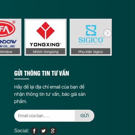
Phụ ki
aWindow
Nhôm Yongxing
Phụ kiện Sigico
GỬI THÔNG TIN TƯ VẤN
Hãy để lại địa chỉ email của bạn để
nhận thông tin tư vấn, báo giá sản
phẩm.
GỬI
Social: