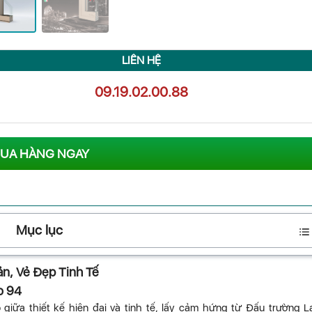
LIÊN HỆ
09.19.02.00.88
UA HÀNG NGAY
Mục lục
ản, Vẻ Đẹp Tinh Tế
o 94
iữa thiết kế hiện đại và tinh tế, lấy cảm hứng từ Đấu trường 