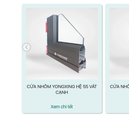
55 MỞ
CỬA NHÔM YONGXING HỆ 55 VÁT
CỬA NHÔ
CẠNH
Xem chi tết