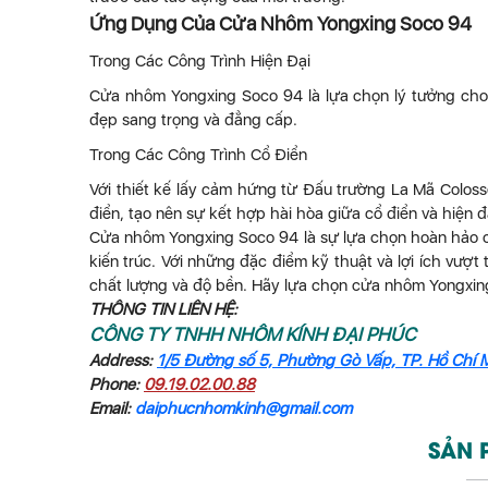
Ứng Dụng Của Cửa Nhôm Yongxing Soco 94
Trong Các Công Trình Hiện Đại
Cửa nhôm Yongxing Soco 94 là lựa chọn lý tưởng cho 
đẹp sang trọng và đẳng cấp.
Trong Các Công Trình Cổ Điển
Với thiết kế lấy cảm hứng từ Đấu trường La Mã Colo
điển, tạo nên sự kết hợp hài hòa giữa cổ điển và hiện đ
Cửa nhôm Yongxing Soco 94 là sự lựa chọn hoàn hảo ch
kiến trúc. Với những đặc điểm kỹ thuật và lợi ích vư
chất lượng và độ bền. Hãy lựa chọn cửa nhôm Yongxin
THÔNG TIN LIÊN HỆ:
CÔNG TY TNHH NHÔM KÍNH ĐẠI PHÚC
Address:
1/5 Đường số 5, Phường Gò Vấp, TP. Hồ Chí 
Phone:
09.19.02.00.88
Email:
daiphucnhomkinh@gmail.com
SẢN 