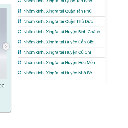
Nhôm kính, Xingfa tại Quận Tân Bình
Nhôm kính, Xingfa tại Quận Tân Phú
Nhôm kính, Xingfa tại Quận Thủ Đức
Nhôm kính, Xingfa tại Huyện Bình Chánh
Nhôm kính, Xingfa tại Huyện Cần Giờ
Nhôm kính, Xingfa tại Huyện Củ Chi
Nhôm kính, Xingfa tại Huyện Hóc Môn
Nhôm kính, Xingfa tại Huyện Nhà Bè
CỬA NHÔM YONGXING HỆ 94 MỞ
CỬA NHÔM 
LÙA
90
Xem chi tết
X