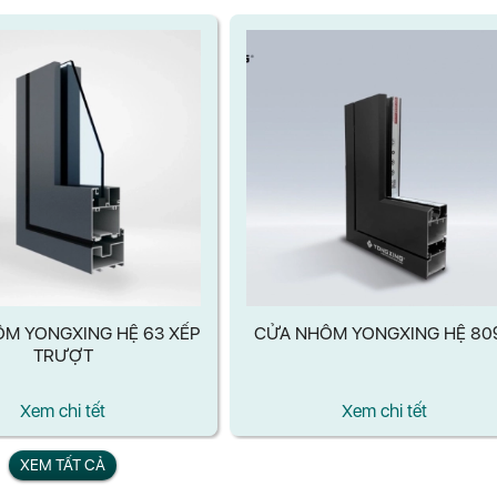
M YONGXING HỆ 63 XẾP
CỬA NHÔM YONGXING HỆ 80
TRƯỢT
Xem chi tết
Xem chi tết
XEM TẤT CẢ