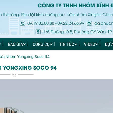
CÔNG TY TNHH NHÔM KÍNH 
 thi công, lắp đặt kính cường lực, cửa nhôm Xingfa. Giá c
09.19.02.00.88
-
09.22.24.66.99
daiphuc
1/5 Đường số 5, Phường Gò Vấp, TP.
BÁO GIÁ
CÔNG CỤ
TIN TỨC
VIDEO
DỰ 
ửa Nhôm Yongxing Soco 94
 YONGXING SOCO 94