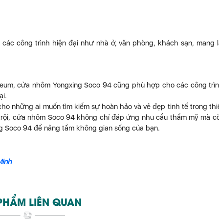
các công trình hiện đại như nhà ở, văn phòng, khách sạn, mang l
sseum, cửa nhôm Yongxing Soco 94 cũng phù hợp cho các công trì
ại.
o những ai muốn tìm kiếm sự hoàn hảo và vẻ đẹp tinh tế trong thi
ợt trội, cửa nhôm Soco 94 không chỉ đáp ứng nhu cầu thẩm mỹ mà c
g Soco 94 để nâng tầm không gian sống của bạn.
Minh
PHẨM LIÊN QUAN