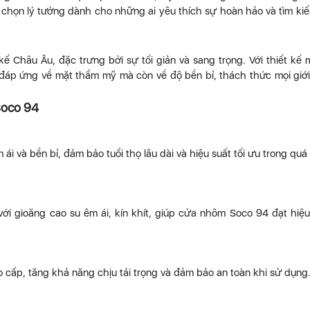
ựa chọn lý tưởng dành cho những ai yêu thích sự hoàn hảo và tìm ki
Châu Âu, đặc trưng bởi sự tối giản và sang trọng. Với thiết kế
ỉ đáp ứng về mặt thẩm mỹ mà còn về độ bền bỉ, thách thức mọi giớ
Soco 94
 và bền bỉ, đảm bảo tuổi thọ lâu dài và hiệu suất tối ưu trong quá 
với gioăng cao su êm ái, kín khít, giúp cửa nhôm Soco 94 đạt hiệ
 cấp, tăng khả năng chịu tải trọng và đảm bảo an toàn khi sử dụng