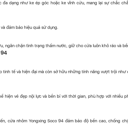
c đa dạng như ke ép góc hoặc ke vĩnh cửu, mang lại sự chắc ch
hí và đảm bảo hiệu quả sử dụng.
, ngăn chặn tình trạng thấm nước, giữ cho cửa luôn khô ráo và bền
 94
tinh tế và hiện đại mà còn sở hữu những tính năng vượt trội như
ể hiện vẻ đẹp nội lực và bền bỉ với thời gian, phù hợp với nhiều 
n tiến, cửa nhôm Yongxing Soco 94 đảm bảo độ bền cao, chống chị