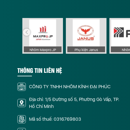
 Apollo
Nhôm Maxpro.JP
Phụ kiện Janus
Nhôm
THÔNG TIN LIÊN HỆ
CÔNG TY TNHH NHÔM KÍNH ĐẠI PHÚC
Địa chỉ: 1/5 Đường số 5, Phường Gò Vấp, TP.
Hồ Chí Minh
Mã số thuế: 0316769803