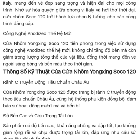
Italy, mang đến vẻ đẹp sang trọng và hiện đại cho mọi công
trình. Nhờ sự hòa quyện giữa phong vị Italy và hơi thở thời đại,
cửa nhôm Soco 120 trở thành lựa chọn lý tưởng cho các công
trình đẳng cấp.
Công Nghệ Anodized Thế Hệ Mới
Cửa Nhôm Yongxing Soco 120 tiên phong trong việc sử dụng
công nghệ Anodized thế hệ mới, không chỉ tăng độ bền mà còn
giảm trọng lượng tổng thể của vật liệu, đồng thời mang đến vẻ
ngoài sáng bóng và bền màu theo thời gian.
Thông Số Kỹ Thuật Của Cửa Nhôm Yongxing Soco 120
Rãnh C Truyền Động Tiêu Chuẩn Châu Âu
Cửa Nhôm Yongxing Soco 120 được trang bị rãnh C truyền động
theo tiêu chuẩn Châu Âu, cùng hệ thống phụ kiện đồng bộ, đảm
bảo sự hoạt động mượt mà và bền bỉ.
Độ Bền Cao và Chịu Trọng Tải Lớn
Sản phẩm có độ bền cao, khả năng chống va đập tốt, tạo không
gian rộng rãi và chịu được trọng tải lớn, đáp ứng nhu cầu sử