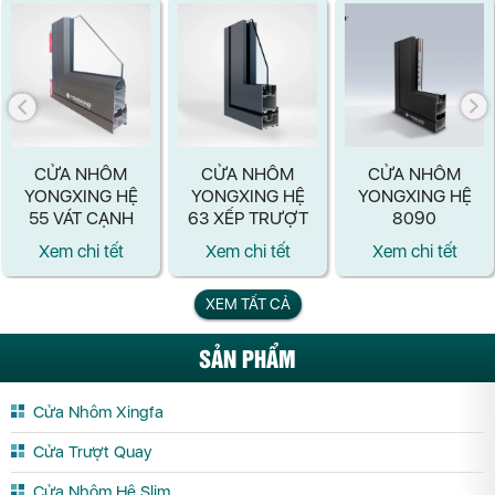
CỬA NHÔM
CỬA NHÔM
CỬA NHÔM
YONGXING HỆ
YONGXING HỆ
YONGXING HỆ
55 VÁT CẠNH
63 XẾP TRƯỢT
8090
Xem chi tết
Xem chi tết
Xem chi tết
XEM TẤT CẢ
SẢN PHẨM
Cửa Nhôm Xingfa
Cửa Trượt Quay
Cửa Nhôm Hệ Slim