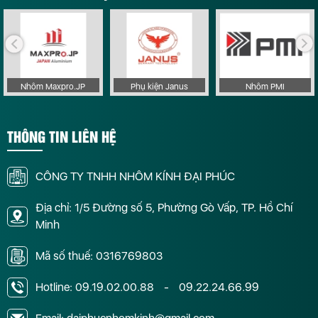
Nhôm Maxpro.JP
Phụ kiện Janus
Nhôm PMI
THÔNG TIN LIÊN HỆ
CÔNG TY TNHH NHÔM KÍNH ĐẠI PHÚC
Địa chỉ: 1/5 Đường số 5, Phường Gò Vấp, TP. Hồ Chí
Minh
Mã số thuế: 0316769803
Hotline:
09.19.02.00.88
-
09.22.24.66.99