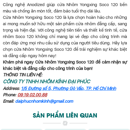
Công nghệ Anodized giúp cửa Nhôm Yongxing Soco 120 bền
màu và chống ăn mòn tốt, đảm bảo tuổi thọ dài lâu.
Cửa Nhôm Yongxing Soco 120 là lựa chọn hoàn hảo cho những
ai mong muốn sở hữu một sản phẩm cửa nhôm đẳng cấp, sang
trọng và hiện đại. Với công nghệ tiên tiến và thiết kế tinh tế, cửa
nhôm Soco 120 không chỉ mang lại vẻ đẹp cho công trình mà
còn đáp ứng mọi nhu cầu sử dụng của người tiêu dùng. Hãy lựa
chọn cửa Nhôm Yongxing Soco 120 để trải nghiệm sự khác biệt
và đẳng cấp ngay hôm nay!
Khám phá ngay Cửa Nhôm Yongxing Soco 120 để cảm nhận sự
khác biệt và đẳng cấp cho công trình của bạn!
THÔNG TIN LIÊN HỆ:
CÔNG TY TNHH NHÔM KÍNH ĐẠI PHÚC
Address:
1/5 Đường số 5, Phường Gò Vấp, TP. Hồ Chí Minh
Phone:
09.19.02.00.88
Email:
daiphucnhomkinh@gmail.com
SẢN PHẨM LIÊN QUAN