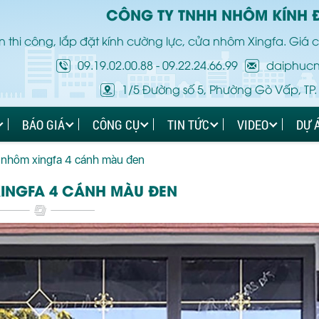
CÔNG TY TNHH NHÔM KÍNH 
 thi công, lắp đặt kính cường lực, cửa nhôm Xingfa. Giá c
09.19.02.00.88
-
09.22.24.66.99
daiphuc
1/5 Đường số 5, Phường Gò Vấp, TP.
BÁO GIÁ
CÔNG CỤ
TIN TỨC
VIDEO
DỰ 
nhôm xingfa 4 cánh màu đen
INGFA 4 CÁNH MÀU ĐEN