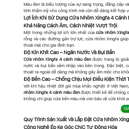
Màu đen là biểu tượng của sự sang trọng, đẳng cấp và
tính thẩm mỹ cho công trình mà còn dễ dàng kết hợp vớ
Lợi Ích Khi Sử Dụng Cửa Nhôm Xingfa 4 Cánh
Khả Năng Cách Âm, Cách Nhiệt Vượt Trội
Một trong những lợi ích lớn nhất của
cửa nhôm Xingfa
rỗng và các đường gân trợ lực, cửa nhôm Xingfa giúp 
thoải mái cho gia đình bạn.
Độ Kín Khít Cao – Ngăn Nước Và Bụi Bẩn
Cửa nhôm Xingfa 4 cánh màu đen
được trang bị gioă
nước và bụi bẩn xâm nhập vào bên trong. Đặc biệt, 
thoát ra ngoài dễ dàng mà không gây ẩm mốc cho khôn
Độ Bền Cao – Chống Chịu Mọi Điều Kiện Thời T
Với khí hậu nhiệt đới gió mùa khắc nghiệt ở Việt Nam
nhôm Xingfa 4 cánh màu đen
được thiết kế để chống ch
không chỉ giúp cửa bền màu mà còn bảo vệ cửa khỏi sự 
GI
Quy Trình Sản Xuất Và Lắp Đặt Cửa Nhôm Xin
Công Nghệ Ép Ke Góc CNC Tự Động Hóa