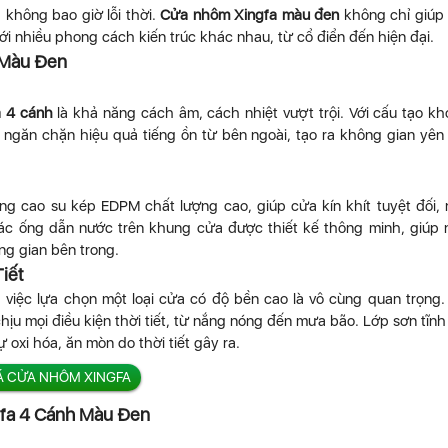
 không bao giờ lỗi thời.
Cửa nhôm Xingfa màu đen
không chỉ giúp
i nhiều phong cách kiến trúc khác nhau, từ cổ điển đến hiện đại.
 Màu Đen
 4 cánh
là khả năng cách âm, cách nhiệt vượt trội. Với cấu tạo k
ngăn chặn hiệu quả tiếng ồn từ bên ngoài, tạo ra không gian yên 
ng cao su kép EDPM chất lượng cao, giúp cửa kín khít tuyệt đối,
các ống dẫn nước trên khung cửa được thiết kế thông minh, giúp
g gian bên trong.
iết
, việc lựa chọn một loại cửa có độ bền cao là vô cùng quan trọng
ịu mọi điều kiện thời tiết, từ nắng nóng đến mưa bão. Lớp sơn tĩnh
oxi hóa, ăn mòn do thời tiết gây ra.
Á CỬA NHÔM XINGFA
gfa 4 Cánh Màu Đen