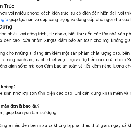
n Trúc
ợp với nhiều phong cách kiến trúc, từ cổ điển đến hiện đại. Với thi
ngfa
giúp tạo nên vẻ đẹp sang trọng và đẳng cấp cho ngôi nhà của 
 Dựng
o nhiều loại công trình, từ nhà ở, biệt thự đến các tòa nhà văn p
 độ bền cao, cửa nhôm Xingfa đảm bảo an toàn cho mọi không gi
ởng cho những ai đang tìm kiếm một sản phẩm chất lượng cao, bền 
 khả năng cách âm, cách nhiệt vượt trội và độ bền cao, cửa nhôm X
ông gian sống mà còn đảm bảo an toàn và tiết kiệm năng lượng ch
h không?
ệ sinh nhờ lớp sơn tĩnh điện cao cấp. Chỉ cần dùng khăn mềm và
màu đen là bao lâu?
, giúp bạn yên tâm sử dụng.
ingfa màu đen bền màu và không bị phai theo thời gian, ngay cả k