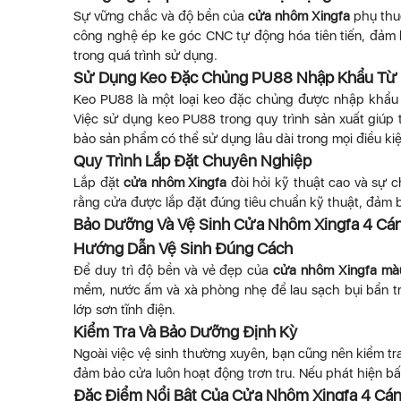
Sự vững chắc và độ bền của
cửa nhôm Xingfa
phụ thu
công nghệ ép ke góc CNC tự động hóa tiên tiến, đảm b
trong quá trình sử dụng.
Sử Dụng Keo Đặc Chủng PU88 Nhập Khẩu Từ
Keo PU88 là một loại keo đặc chủng được nhập khẩu t
Việc sử dụng keo PU88 trong quy trình sản xuất giúp
bảo sản phẩm có thể sử dụng lâu dài trong mọi điều kiện
Quy Trình Lắp Đặt Chuyên Nghiệp
Lắp đặt
cửa nhôm Xingfa
đòi hỏi kỹ thuật cao và sự c
rằng cửa được lắp đặt đúng tiêu chuẩn kỹ thuật, đảm b
Bảo Dưỡng Và Vệ Sinh Cửa Nhôm Xingfa 4 Cá
Hướng Dẫn Vệ Sinh Đúng Cách
Để duy trì độ bền và vẻ đẹp của
cửa nhôm Xingfa mà
mềm, nước ấm và xà phòng nhẹ để lau sạch bụi bẩn t
lớp sơn tĩnh điện.
Kiểm Tra Và Bảo Dưỡng Định Kỳ
Ngoài việc vệ sinh thường xuyên, bạn cũng nên kiểm tr
đảm bảo cửa luôn hoạt động trơn tru. Nếu phát hiện bất
Đặc Điểm Nổi Bật Của Cửa Nhôm Xingfa 4 Cán