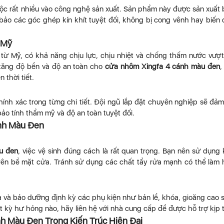
ộc rất nhiều vào công nghệ sản xuất. Sản phẩm này được sản xuất
ảo các góc ghép kín khít tuyệt đối, không bị cong vênh hay biến
 Mỹ
ừ Mỹ, có khả năng chịu lực, chịu nhiệt và chống thấm nước vượt 
 tăng độ bền và độ an toàn cho
cửa nhôm Xingfa 4 cánh màu đen
,
 thời tiết.
hính xác trong từng chi tiết. Đội ngũ lắp đặt chuyên nghiệp sẽ đả
ảo tính thẩm mỹ và độ an toàn tuyệt đối.
nh Màu Đen
u đen
, việc vệ sinh đúng cách là rất quan trọng. Bạn nên sử dụng
rên bề mặt cửa. Tránh sử dụng các chất tẩy rửa mạnh có thể làm
a và bảo dưỡng định kỳ các phụ kiện như bản lề, khóa, gioăng cao 
 kỳ hư hỏng nào, hãy liên hệ với nhà cung cấp để được hỗ trợ kịp t
h Màu Đen Trong Kiến Trúc Hiện Đại