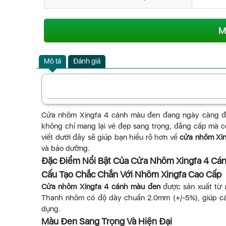
M
Mô tả
Đánh giá
Cửa nhôm Xingfa 4 cánh màu đen đang ngày càng đượ
không chỉ mang lại vẻ đẹp sang trọng, đẳng cấp mà c
viết dưới đây sẽ giúp bạn hiểu rõ hơn về
cửa nhôm Xin
và bảo dưỡng.
Đặc Điểm Nổi Bật Của Cửa Nhôm Xingfa 4 Cá
Cấu Tạo Chắc Chắn Với Nhôm Xingfa Cao Cấp
Cửa nhôm Xingfa 4 cánh màu đen
được sản xuất từ n
Thanh nhôm có độ dày chuẩn 2.0mm (+/-5%), giúp cá
dụng.
Màu Đen Sang Trọng Và Hiện Đại