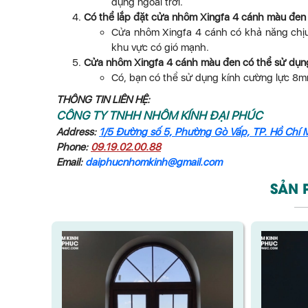
dụng ngoài trời.
Có thể lắp đặt cửa nhôm Xingfa 4 cánh màu đen
Cửa nhôm Xingfa 4 cánh có khả năng chịu 
khu vực có gió mạnh.
Cửa nhôm Xingfa 4 cánh màu đen có thể sử dụn
Có, bạn có thể sử dụng kính cường lực 8m
THÔNG TIN LIÊN HỆ:
CÔNG TY TNHH NHÔM KÍNH ĐẠI PHÚC
Address:
1/5 Đường số 5, Phường Gò Vấp, TP. Hồ Chí 
Phone:
09.19.02.00.88
Email:
daiphucnhomkinh@gmail.com
SẢN 