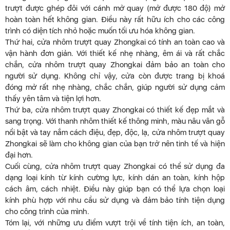
trượt được ghép đôi với cánh mở quay (mở được 180 độ) mở
hoàn toàn hết không gian. Điều này rất hữu ích cho các công
trình có diện tích nhỏ hoặc muốn tối ưu hóa không gian.
Thứ hai, cửa nhôm trượt quay Zhongkai có tính an toàn cao và
vận hành đơn giản. Với thiết kế nhẹ nhàng, êm ái và rất chắc
chắn, cửa nhôm trượt quay Zhongkai đảm bảo an toàn cho
người sử dụng. Không chỉ vậy, cửa còn được trang bị khoá
đóng mở rất nhẹ nhàng, chắc chắn, giúp người sử dụng cảm
thấy yên tâm và tiện lợi hơn.
Thứ ba, cửa nhôm trượt quay Zhongkai có thiết kế đẹp mắt và
sang trọng. Với thanh nhôm thiết kế thông minh, màu nâu vân gỗ
nổi bật và tay nắm cách điệu, đẹp, độc, lạ, cửa nhôm trượt quay
Zhongkai sẽ làm cho không gian của bạn trở nên tinh tế và hiện
đại hơn.
Cuối cùng, cửa nhôm trượt quay Zhongkai có thể sử dụng đa
dạng loại kính từ kính cường lực, kính dán an toàn, kính hộp
cách âm, cách nhiệt. Điều này giúp bạn có thể lựa chọn loại
kính phù hợp với nhu cầu sử dụng và đảm bảo tính tiện dụng
cho công trình của mình.
Tóm lại, với những ưu điểm vượt trội về tính tiện ích, an toàn,