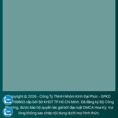
Copyright © 2026 - Công Ty TNHH Nhôm Kính Đại Phúc - GPKD
0316769803 cấp bởi Sở KHDT TP.Hồ Chí Minh. Đã đăng ký Bộ Công
Thương, được bảo hộ quyền tác giả bởi đạo luật DMCA Hoa Kỳ; Vui
lòng không sao chép nội dung dưới mọi hình thức.