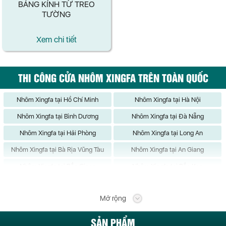
BẢNG KÍNH TỪ TREO
TƯỜNG
Xem chi tiết
THI CÔNG CỬA NHÔM XINGFA TRÊN TOÀN QUỐC
Nhôm Xingfa tại Hồ Chí Minh
Nhôm Xingfa tại Hà Nội
Nhôm Xingfa tại Bình Dương
Nhôm Xingfa tại Đà Nẵng
Nhôm Xingfa tại Hải Phòng
Nhôm Xingfa tại Long An
Nhôm Xingfa tại Bà Rịa Vũng Tàu
Nhôm Xingfa tại An Giang
Nhôm Xingfa tại Bắc Giang
Nhôm Xingfa tại Bắc Kạn
Nhôm Xingfa tại Bạc Liêu
Nhôm Xingfa tại Bắc Ninh
Mở rộng
Nhôm Xingfa tại Bến Tre
Nhôm Xingfa tại Bình Định
Nhôm Xingfa tại Bình Phước
Nhôm Xingfa tại Bình Thuận
SẢN PHẨM