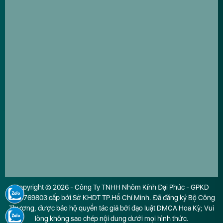
Copyright © 2026 - Công Ty TNHH Nhôm Kính Đại Phúc - GPKD
0316769803 cấp bởi Sở KHDT TP.Hồ Chí Minh. Đã đăng ký Bộ Công
Thương, được bảo hộ quyền tác giả bởi đạo luật DMCA Hoa Kỳ; Vui
lòng không sao chép nội dung dưới mọi hình thức.