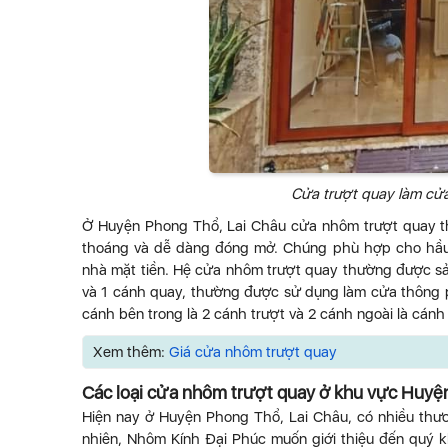
Cửa trượt quay làm cửa
Ở Huyện Phong Thổ, Lai Châu cửa nhôm trượt quay t
thoáng và dễ dàng đóng mở. Chúng phù hợp cho hầu hế
nhà mặt tiền. Hệ cửa nhôm trượt quay thường được sả
và 1 cánh quay, thường được sử dụng làm cửa thông 
cánh bên trong là 2 cánh trượt và 2 cánh ngoài là cá
Xem thêm:
Giá cửa nhôm trượt quay
Các loại cửa nhôm trượt quay ở khu vực Huyệ
Hiện nay ở Huyện Phong Thổ, Lai Châu, có nhiều thư
nhiên, Nhôm Kính Đại Phúc muốn giới thiệu đến quý k