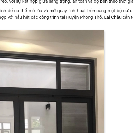
eo, với sự kết hợp giữa sang trọng, an toàn và độ bền theo thời gi
inh để có thể mở lùa và mở quay linh hoạt trên cùng một bộ cửa
ợp với hầu hết các công trình tại Huyện Phong Thổ, Lai Châu cần t