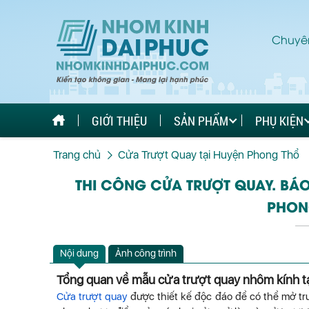
Chuyên
GIỚI THIỆU
SẢN PHẨM
PHỤ KIỆN
Trang chủ
Cửa Trượt Quay tại Huyện Phong Thổ
THI CÔNG CỬA TRƯỢT QUAY. BÁO
PHON
Nội dung
Ảnh công trình
Tổng quan về mẫu cửa trượt quay nhôm kính t
Cửa trượt quay
được thiết kế độc đáo để có thể mở tr