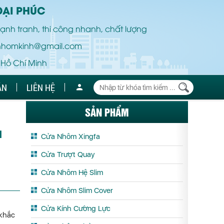
ĐẠI PHÚC
ạnh tranh, thi công nhanh, chất lượng
nhomkinh@gmail.com
 Hồ Chí Minh
ÁN
LIÊN HỆ
SẢN PHẨM
N
Cửa Nhôm Xingfa
Cửa Trượt Quay
Cửa Nhôm Hệ Slim
Cửa Nhôm Slim Cover
Cửa Kính Cường Lực
 khắc