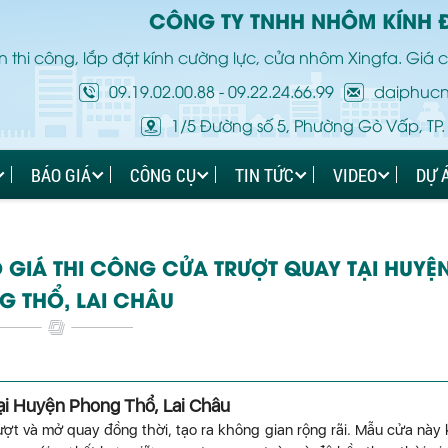
CÔNG TY TNHH NHÔM KÍNH 
 thi công, lắp đặt kính cường lực, cửa nhôm Xingfa. Giá c
09.19.02.00.88
-
09.22.24.66.99
daiphuc
1/5 Đường số 5, Phường Gò Vấp, TP.
BÁO GIÁ
CÔNG CỤ
TIN TỨC
VIDEO
DỰ 
 GIÁ THI CÔNG CỬA TRƯỢT QUAY TẠI HUYỆ
G THỔ, LAI CHÂU
ại Huyện Phong Thổ, Lai Châu
ượt và mở quay đồng thời, tạo ra không gian rộng rãi. Mẫu cửa này