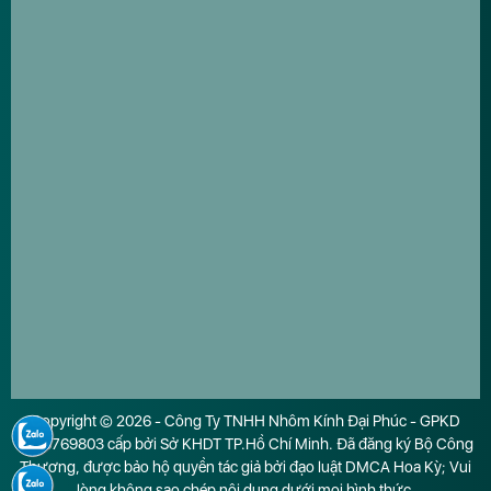
Copyright © 2026 - Công Ty TNHH Nhôm Kính Đại Phúc - GPKD
0316769803 cấp bởi Sở KHDT TP.Hồ Chí Minh. Đã đăng ký Bộ Công
Thương, được bảo hộ quyền tác giả bởi đạo luật DMCA Hoa Kỳ; Vui
lòng không sao chép nội dung dưới mọi hình thức.