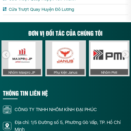
Cửa Trượt Quay Huyện Đô Lương
ĐƠN VỊ ĐỐI TÁC CỦA CHÚNG TÔI
Nhôm Maxpro.JP
Phụ kiện Janus
Nhôm PMI
THÔNG TIN LIÊN HỆ
CÔNG TY TNHH NHÔM KÍNH ĐẠI PHÚC
Địa chỉ: 1/5 Đường số 5, Phường Gò Vấp, TP. Hồ Chí
Minh